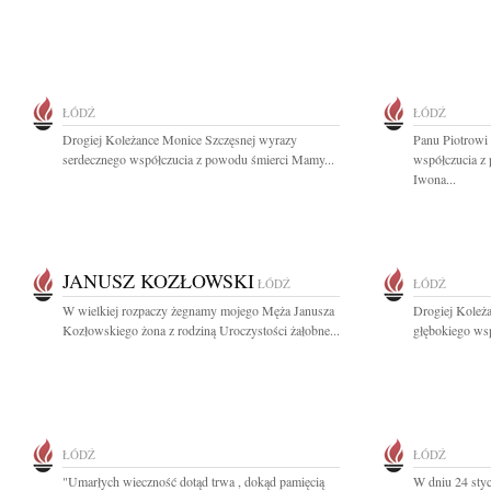
ŁÓDŹ
ŁÓDŹ
Drogiej Koleżance Monice Szczęsnej wyrazy
Panu Piotrowi
serdecznego współczucia z powodu śmierci Mamy...
współczucia z
Iwona...
JANUSZ KOZŁOWSKI
ŁÓDŹ
ŁÓDŹ
W wielkiej rozpaczy żegnamy mojego Męża Janusza
Drogiej Koleż
Kozłowskiego żona z rodziną Uroczystości żałobne...
głębokiego ws
ŁÓDŹ
ŁÓDŹ
"Umarłych wieczność dotąd trwa , dokąd pamięcią
W dniu 24 styc