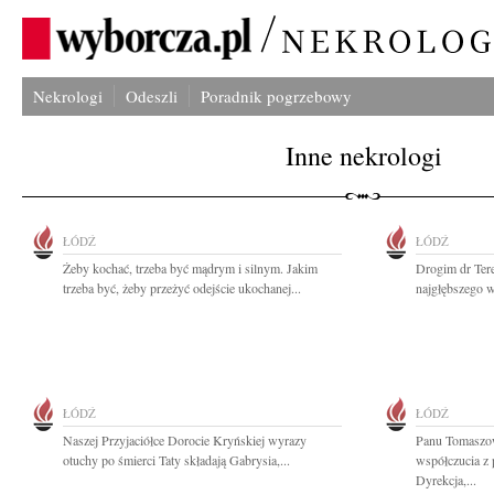
Nekrologi
Odeszli
Poradnik pogrzebowy
Inne nekrologi
ŁÓDŹ
ŁÓDŹ
Żeby kochać, trzeba być mądrym i silnym. Jakim
Drogim dr Ter
trzeba być, żeby przeżyć odejście ukochanej...
najgłębszego w
ŁÓDŹ
ŁÓDŹ
Naszej Przyjaciółce Dorocie Kryńskiej wyrazy
Panu Tomaszo
otuchy po śmierci Taty składają Gabrysia,...
współczucia z 
Dyrekcja,...