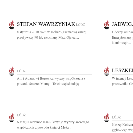
STEFAN WAWRZYNIAK
JADWI
ŁÓDŹ
8 stycznia 2010 roku w Hobart (Tasmania) zmarł,
Odeszła od na
przeżywszy 90 lat, ukochany Mąż, Ojciec,...
Emerytowany p
Naukowej i...
LESZKE
ŁÓDŹ
Ani i Adamowi Borowicz wyrazy współczucia z
W intencji Les
powodu śmierci Mamy - Teściowej składają...
pracownika Ce
ŁÓDŹ
ŁÓDŹ
Naszej Koleżance Hani Skrzydło wyrazy szczerego
Naszej Koleżan
współczucia z powodu śmierci Męża...
głębokiego wsp