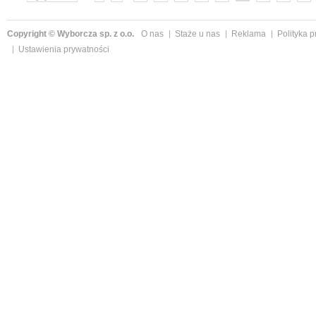
»
Copyright © Wyborcza sp. z o.o.
O nas
Staże u nas
Reklama
Polityka 
Ustawienia prywatności