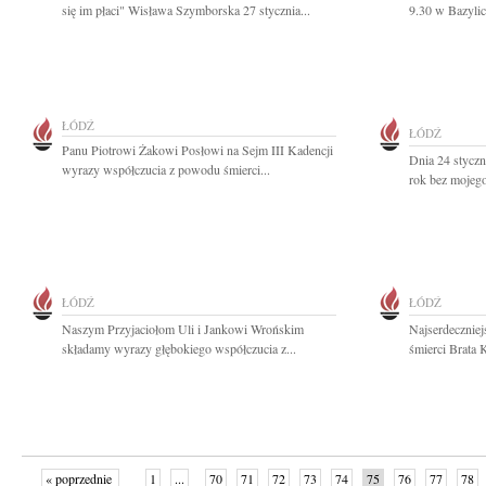
się im płaci" Wisława Szymborska 27 stycznia...
9.30 w Bazylice
ŁÓDŹ
ŁÓDŹ
Panu Piotrowi Żakowi Posłowi na Sejm III Kadencji
Dnia 24 styczn
wyrazy współczucia z powodu śmierci...
rok bez mojeg
ŁÓDŹ
ŁÓDŹ
Naszym Przyjaciołom Uli i Jankowi Wrońskim
Najserdecznie
składamy wyrazy głębokiego współczucia z...
śmierci Brata 
« poprzednie
1
...
70
71
72
73
74
75
76
77
78