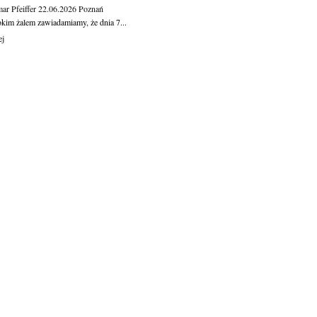
ar Pfeiffer
22.06.2026
Poznań
okim żalem zawiadamiamy, że dnia 7...
ej