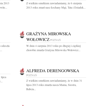
nia 2013
Z wielkim smutkiem zawiadamiamy, że 6 sierpnia
wite...
2013 roku zmarł nasz kochany Mąż, Tata i Dziadek...
GRAŻYNA MIROWSKA
WOŁOWICZ
POZNAŃ
u odeszła
W dniu 4 sierpnia 2013 roku po długiej i ciężkiej
..
chorobie zmarła Grażyna Mirowska Wołowicz...
ALFREDA DERENGOWSKA
POZNAŃ
 lipca
Z wielkim smutkiem zawiadamiamy, że w dniu 31
...
lipca 2013 roku zmarła nasza Mama, Siostra,
Babcia...