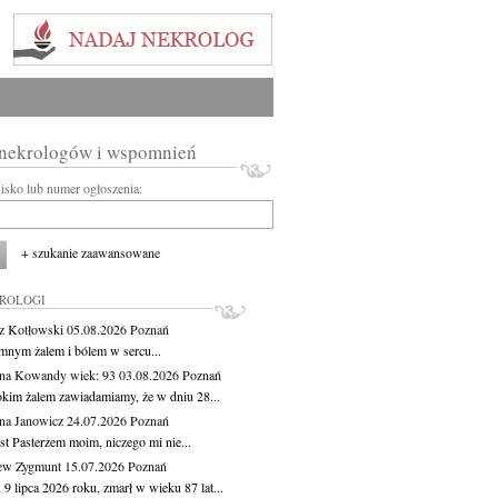
 nekrologów i wspomnień
wisko lub numer ogłoszenia:
+ szukanie zaawansowane
KROLOGI
z Kotłowski
05.08.2026
Poznań
mnym żalem i bólem w sercu...
yna Kowandy
wiek: 93
03.08.2026
Poznań
okim żalem zawiadamiamy, że w dniu 28...
na Janowicz
24.07.2026
Poznań
st Pasterzem moim, niczego mi nie...
ew Zygmunt
15.07.2026
Poznań
9 lipca 2026 roku, zmarł w wieku 87 lat...