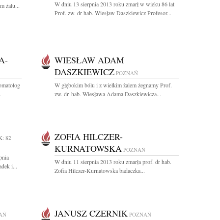
W dniu 13 sierpnia 2013 roku zmarł w wieku 86 lat
m żalu...
Prof. zw. dr hab. Wiesław Daszkiewicz Profesor...
A-
WIESŁAW ADAM
DASZKIEWICZ
POZNAŃ
tomatolog
W głębokim bólu i z wielkim żalem żegnamy Prof.
.
zw. dr. hab. Wiesława Adama Daszkiewicza...
ZOFIA HILCZER-
: 82
KURNATOWSKA
POZNAŃ
pnia
W dniu 11 sierpnia 2013 roku zmarła prof. dr hab.
dek i...
Zofia Hilczer-Kurnatowska badaczka...
JANUSZ CZERNIK
AŃ
POZNAŃ