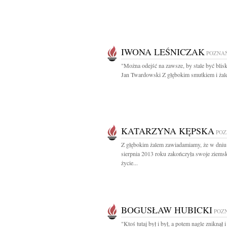
IWONA LEŚNICZAK
POZNA
"Można odejść na zawsze, by stale być blisk
Jan Twardowski Z głębokim smutkiem i żale
KATARZYNA KĘPSKA
PO
Z głębokim żalem zawiadamiamy, że w dniu
sierpnia 2013 roku zakończyła swoje ziems
życie...
BOGUSŁAW HUBICKI
POZ
"Ktoś tutaj był i był, a potem nagle zniknął i