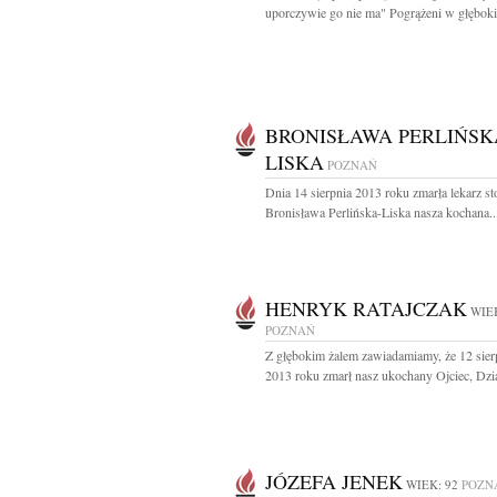
uporczywie go nie ma" Pogrążeni w głęboki
BRONISŁAWA PERLIŃSK
LISKA
POZNAŃ
Dnia 14 sierpnia 2013 roku zmarła lekarz s
Bronisława Perlińska-Liska nasza kochana..
HENRYK RATAJCZAK
WIEK
POZNAŃ
Z głębokim żalem zawiadamiamy, że 12 sier
2013 roku zmarł nasz ukochany Ojciec, Dzia
JÓZEFA JENEK
WIEK: 92
POZN