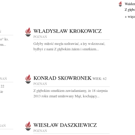
Waldem
Z głęb
+ więc
WŁADYSŁAW KROKOWICZ
Ń
POZNAŃ
o" ks.
Gdyby miłość mogła uzdrawiać, a łzy wskrzeszać,
m...
byłbyś z nami Z głębokim żalem i smutkiem...
KONRAD SKOWRONEK
ZNAŃ
WIEK: 62
POZNAŃ
 22
Z głębokim smutkiem zawiadamiamy, że 18 sierpnia
kie
2013 roku zmarł umiłowany Mąż, kochający...
WIESŁAW DASZKIEWICZ
NAŃ
POZNAŃ