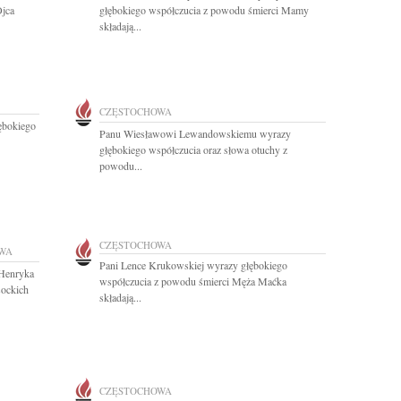
Ojca
głębokiego współczucia z powodu śmierci Mamy
składają...
CZĘSTOCHOWA
ębokiego
Panu Wiesławowi Lewandowskiemu wyrazy
głębokiego współczucia oraz słowa otuchy z
powodu...
CZĘSTOCHOWA
WA
Pani Lence Krukowskiej wyrazy głębokiego
 Henryka
współczucia z powodu śmierci Męża Maćka
sockich
składają...
CZĘSTOCHOWA