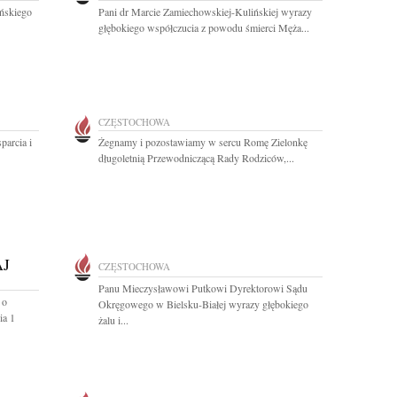
ińskiego
Pani dr Marcie Zamiechowskiej-Kulińskiej wyrazy
głębokiego współczucia z powodu śmierci Męża...
CZĘSTOCHOWA
parcia i
Żegnamy i pozostawiamy w sercu Romę Zielonkę
długoletnią Przewodniczącą Rady Rodziców,...
J
CZĘSTOCHOWA
Panu Mieczysławowi Putkowi Dyrektorowi Sądu
 o
Okręgowego w Bielsku-Białej wyrazy głębokiego
ia 1
żalu i...