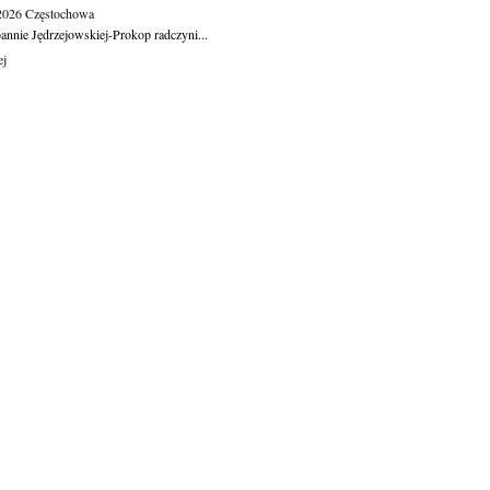
.2026
Częstochowa
oannie Jędrzejowskiej-Prokop radczyni...
ej