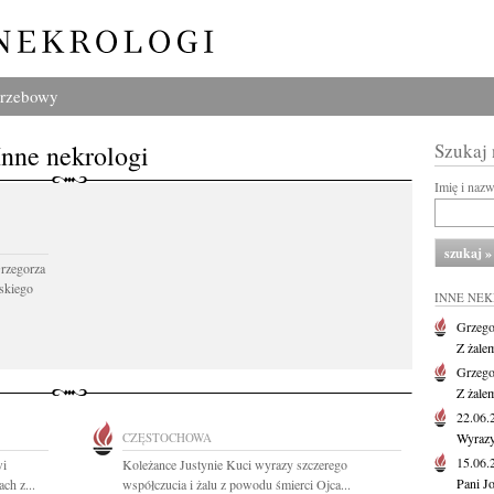
grzebowy
Inne nekrologi
Szukaj
Imię i naz
Grzegorza
skiego
INNE NE
Grzego
Z żale
Grzego
Z żale
22.06
CZĘSTOCHOWA
Wyrazy
15.06
wi
Koleżance Justynie Kuci wyrazy szczerego
Pani J
ch z...
współczucia i żalu z powodu śmierci Ojca...