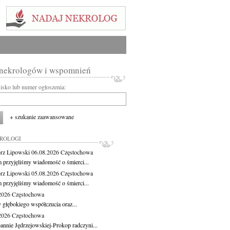
 nekrologów i wspomnień
wisko lub numer ogłoszenia:
+ szukanie zaawansowane
KROLOGI
rz Lipowski
06.08.2026
Częstochowa
m przyjęliśmy wiadomość o śmierci...
rz Lipowski
05.08.2026
Częstochowa
m przyjęliśmy wiadomość o śmierci...
.2026
Częstochowa
 głębokiego współczucia oraz...
.2026
Częstochowa
oannie Jędrzejowskiej-Prokop radczyni...