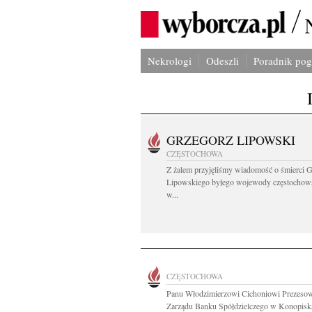
Nekrologi
Odeszli
Poradnik po
GRZEGORZ LIPOWSKI
CZĘSTOCHOWA
Z żalem przyjęliśmy wiadomość o śmierci 
Lipowskiego byłego wojewody częstochow
w...
CZĘSTOCHOWA
Panu Włodzimierzowi Cichoniowi Prezeso
Zarządu Banku Spółdzielczego w Konopiska