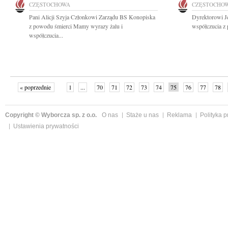
CZĘSTOCHOWA
CZĘSTOCHO
Pani Alicji Szyja Członkowi Zarządu BS Konopiska
Dyrektorowi J
z powodu śmierci Mamy wyrazy żalu i
współczucia z
współczucia...
« poprzednie
1
...
70
71
72
73
74
75
76
77
78
»
Copyright © Wyborcza sp. z o.o.
O nas
Staże u nas
Reklama
Polityka 
Ustawienia prywatności