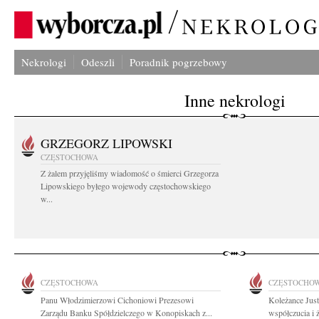
Nekrologi
Odeszli
Poradnik pogrzebowy
Inne nekrologi
GRZEGORZ LIPOWSKI
CZĘSTOCHOWA
Z żalem przyjęliśmy wiadomość o śmierci Grzegorza
Lipowskiego byłego wojewody częstochowskiego
w...
CZĘSTOCHOWA
CZĘSTOCHO
Panu Włodzimierzowi Cichoniowi Prezesowi
Koleżance Jus
Zarządu Banku Spółdzielczego w Konopiskach z...
współczucia i 