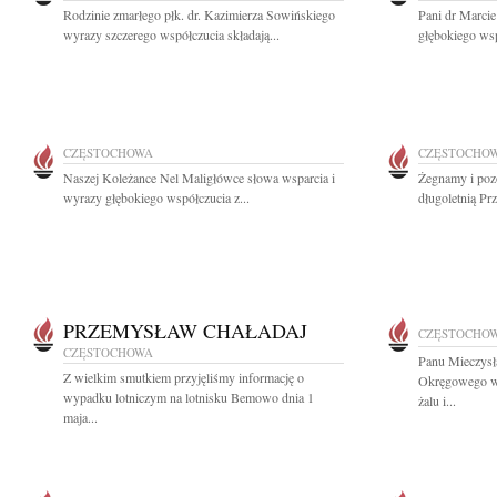
Rodzinie zmarłego płk. dr. Kazimierza Sowińskiego
Pani dr Marci
wyrazy szczerego współczucia składają...
głębokiego wsp
CZĘSTOCHOWA
CZĘSTOCHO
Naszej Koleżance Nel Maligłówce słowa wsparcia i
Żegnamy i poz
wyrazy głębokiego współczucia z...
długoletnią Pr
PRZEMYSŁAW CHAŁADAJ
CZĘSTOCHO
CZĘSTOCHOWA
Panu Mieczys
Z wielkim smutkiem przyjęliśmy informację o
Okręgowego w 
wypadku lotniczym na lotnisku Bemowo dnia 1
żalu i...
maja...