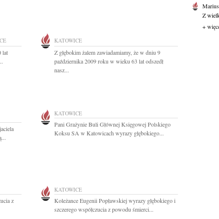
Marius
Z wiel
+ więc
CE
KATOWICE
 lat
Z głębokim żalem zawiadamiamy, że w dniu 9
..
października 2009 roku w wieku 63 lat odszedł
nasz...
KATOWICE
Pani Grażynie Buli Głównej Księgowej Polskiego
aciela
Koksu SA w Katowicach wyrazy głębokiego...
...
KATOWICE
ucia z
Koleżance Eugenii Popławskiej wyrazy głębokiego i
szczerego współczucia z powodu śmierci...