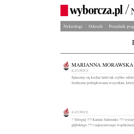
Nekrologi
Odeszli
Poradnik po
MARIANNA MORAWSKA
KATOWICE
Śpieszmy się kochać ludzi tak szybko odch
Serdeczne podziękowania wszystkim, którzy
KATOWICE
? ?Drogiej ??? Karinie Sidorenko ??? wyraz
głębokiego ??? i najszczerszego współczucia