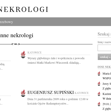
grzebowy
Inne nekrologi
Szukaj
Imię i naz
KATOWICE
Wyrazy głębokiego żalu i współczucia z powodu
śmierci Matki Markowi Wieczorek składają...
odzą.
INNE NE
...
Maria P
WSPOMN
Jerzy 
Z głęb
EUGENIUSZ SUPIŃSKI
KATOWICE
Kazimi
W dniu
y
Dnia 31 października 2009 roku o godzinie 12.00 w
...
kościele Ojców Redemptorystów...
29.01
Z głęb