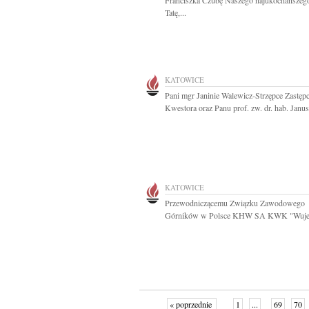
Franciszka Czubę Naszego najukochańszeg
Tatę,...
KATOWICE
Pani mgr Janinie Walewicz-Strzępce Zastęp
Kwestora oraz Panu prof. zw. dr. hab. Janus
KATOWICE
Przewodniczącemu Związku Zawodowego
Górników w Polsce KHW SA KWK "Wujek
« poprzednie
1
...
69
70