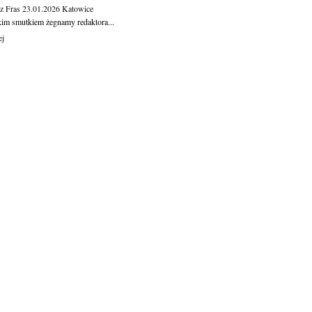
z Fras
23.01.2026
Katowice
kim smutkiem żegnamy redaktora...
ej