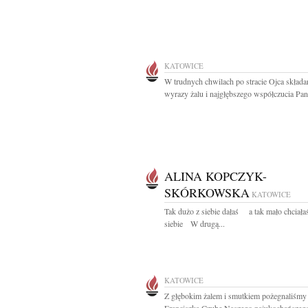
KATOWICE
W trudnych chwilach po stracie Ojca skład
wyrazy żalu i najgłębszego współczucia Pani
ALINA KOPCZYK-
SKÓRKOWSKA
KATOWICE
Tak dużo z siebie dałaś a tak mało chciałaś
siebie W drugą...
KATOWICE
Z głębokim żalem i smutkiem pożegnaliśmy