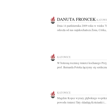
DANUTA FRONCEK
KATOWI
Dnia 14 października 2009 roku w wieku 70
odeszła od nas najukochańsza Żona, Córka,.
KATOWICE
W bolesną rocznicę śmierci kochanego Przyj
prof. Bernarda Poloka łączymy się serdeczną
KATOWICE
Magdzie Kopce wyrazy głębokiego współcz
powodu śmierci Taty składają Koleżanki i...