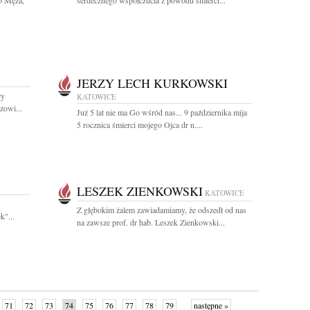
o Męża,
serdecznego współczucia z powodu śmierci...
JERZY LECH KURKOWSKI
cy
KATOWICE
zowi...
Już 5 lat nie ma Go wśród nas... 9 października mija
5 rocznica śmierci mojego Ojca dr n....
LESZEK ZIENKOWSKI
KATOWICE
Z głębokim żalem zawiadamiamy, że odszedł od nas
"...
na zawsze prof. dr hab. Leszek Zienkowski...
71
72
73
74
75
76
77
78
79
następne »