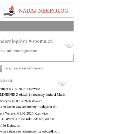
 nekrologów i wspomnień
wisko lub numer ogłoszenia:
+ szukanie zaawansowane
KROLOGI
ittner
03.07.2026
Katowice
IENIE Z okazji 11 rocznicy śmierci Marii...
Strużyna
16.02.2026
Katowice
okim żalem zawiadamiamy o odejściu do...
erz Werecki
04.02.2026
Katowice
 31 stycznia 2026 roku odszedł od nas...
.2026
Katowice
okim żalem zawiadamiamy, że odszedł od...