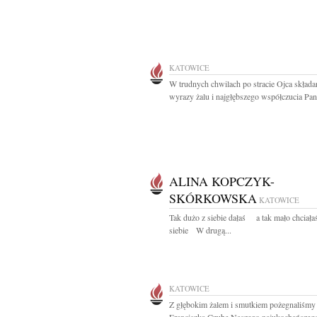
KATOWICE
W trudnych chwilach po stracie Ojca skład
wyrazy żalu i najgłębszego współczucia Pani
ALINA KOPCZYK-
SKÓRKOWSKA
KATOWICE
Tak dużo z siebie dałaś a tak mało chciałaś
siebie W drugą...
KATOWICE
Z głębokim żalem i smutkiem pożegnaliśmy