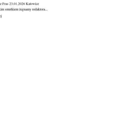
z Fras
23.01.2026
Katowice
kim smutkiem żegnamy redaktora...
ej