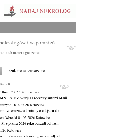
 nekrologów i wspomnień
wisko lub numer ogłoszenia:
+ szukanie zaawansowane
KROLOGI
ittner
03.07.2026
Katowice
IENIE Z okazji 11 rocznicy śmierci Marii...
Strużyna
16.02.2026
Katowice
okim żalem zawiadamiamy o odejściu do...
erz Werecki
04.02.2026
Katowice
 31 stycznia 2026 roku odszedł od nas...
.2026
Katowice
okim żalem zawiadamiamy, że odszedł od...