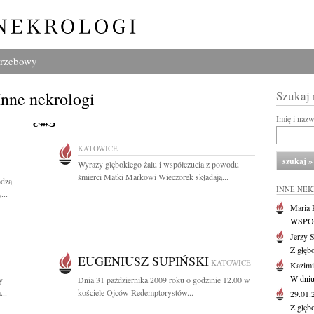
grzebowy
Inne nekrologi
Szukaj
Imię i naz
KATOWICE
Wyrazy głębokiego żalu i współczucia z powodu
śmierci Matki Markowi Wieczorek składają...
odzą.
INNE NE
...
Maria P
WSPOMN
Jerzy 
Z głęb
EUGENIUSZ SUPIŃSKI
KATOWICE
Kazimi
W dniu
y
Dnia 31 października 2009 roku o godzinie 12.00 w
...
kościele Ojców Redemptorystów...
29.01
Z głęb