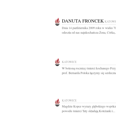
DANUTA FRONCEK
KATOWI
Dnia 14 października 2009 roku w wieku 70
odeszła od nas najukochańsza Żona, Córka,.
KATOWICE
W bolesną rocznicę śmierci kochanego Przyj
prof. Bernarda Poloka łączymy się serdeczną
KATOWICE
Magdzie Kopce wyrazy głębokiego współcz
powodu śmierci Taty składają Koleżanki i...