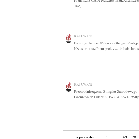
Franciszka Czubę Naszego najukochańszeg
Tatę,...
KATOWICE
Pani mgr Janinie Walewicz-Strzępce Zastęp
Kwestora oraz Panu prof. zw. dr. hab. Janus
KATOWICE
Przewodniczącemu Związku Zawodowego
Górników w Polsce KHW SA KWK "Wujek
« poprzednie
1
...
69
70