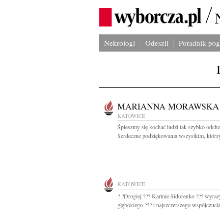
Nekrologi
Odeszli
Poradnik po
MARIANNA MORAWSKA
KATOWICE
Śpieszmy się kochać ludzi tak szybko odch
Serdeczne podziękowania wszystkim, którzy
KATOWICE
? ?Drogiej ??? Karinie Sidorenko ??? wyraz
głębokiego ??? i najszczerszego współczucia