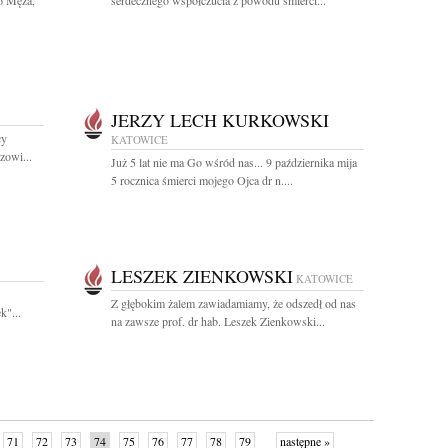
o Męża,
serdecznego współczucia z powodu śmierci...
JERZY LECH KURKOWSKI
cy
KATOWICE
zowi...
Już 5 lat nie ma Go wśród nas... 9 października mija
5 rocznica śmierci mojego Ojca dr n....
LESZEK ZIENKOWSKI
KATOWICE
Z głębokim żalem zawiadamiamy, że odszedł od nas
"...
na zawsze prof. dr hab. Leszek Zienkowski...
71
72
73
74
75
76
77
78
79
następne »