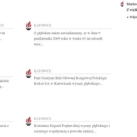
Marius
Z wiel
+ więc
CE
KATOWICE
 lat
Z głębokim żalem zawiadamiamy, że w dniu 9
..
października 2009 roku w wieku 63 lat odszedł
nasz...
KATOWICE
Pani Grażynie Buli Głównej Księgowej Polskiego
aciela
Koksu SA w Katowicach wyrazy głębokiego...
...
KATOWICE
ucia z
Koleżance Eugenii Popławskiej wyrazy głębokiego i
szczerego współczucia z powodu śmierci...