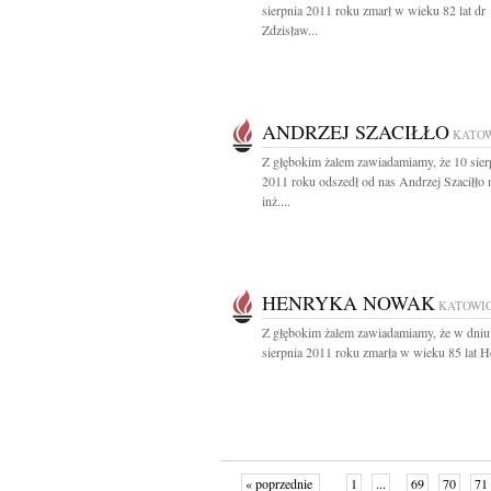
sierpnia 2011 roku zmarł w wieku 82 lat dr
Zdzisław...
ANDRZEJ SZACIŁŁO
KATO
Z głębokim żalem zawiadamiamy, że 10 sier
2011 roku odszedł od nas Andrzej Szaciłło
inż....
HENRYKA NOWAK
KATOWI
Z głębokim żalem zawiadamiamy, że w dniu
sierpnia 2011 roku zmarła w wieku 85 lat H
« poprzednie
1
...
69
70
71