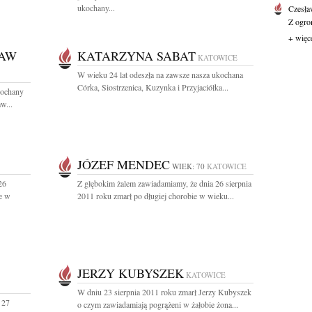
ukochany...
Czesła
Z ogro
+ więc
ŁAW
KATARZYNA SABAT
KATOWICE
W wieku 24 lat odeszła na zawsze nasza ukochana
Córka, Siostrzenica, Kuzynka i Przyjaciółka...
kochany
w...
JÓZEF MENDEC
WIEK: 70
KATOWICE
26
Z głębokim żalem zawiadamiamy, że dnia 26 sierpnia
ie w
2011 roku zmarł po długiej chorobie w wieku...
JERZY KUBYSZEK
KATOWICE
W dniu 23 sierpnia 2011 roku zmarł Jerzy Kubyszek
 27
o czym zawiadamiają pogrążeni w żałobie żona...