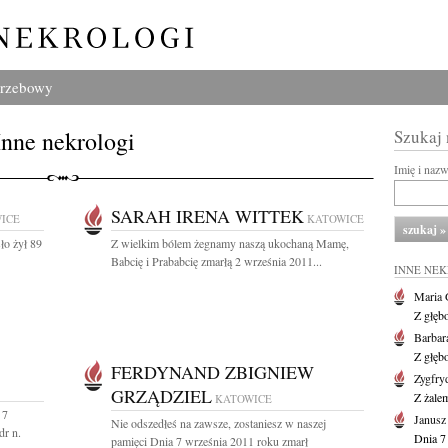
grzebowy
Inne nekrologi
Szukaj
Imię i naz
SARAH IRENA WITTEK
ICE
KATOWICE
ło żył 89
Z wielkim bólem żegnamy naszą ukochaną Mamę,
Babcię i Prababcię zmarłą 2 września 2011...
INNE NE
Maria 
Z głęb
Barbar
Z głęb
FERDYNAND ZBIGNIEW
Zygfr
GRZĄDZIEL
Z żalem
KATOWICE
 7
Janusz
Nie odszedłeś na zawsze, zostaniesz w naszej
dr n.
Dnia 7
pamięci Dnia 7 września 2011 roku zmarł