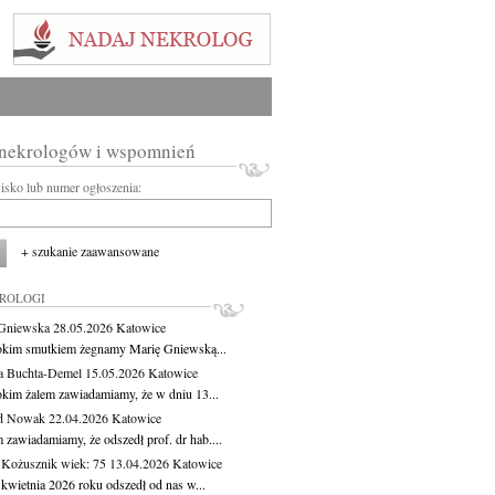
 nekrologów i wspomnień
wisko lub numer ogłoszenia:
+ szukanie zaawansowane
KROLOGI
Gniewska
28.05.2026
Katowice
okim smutkiem żegnamy Marię Gniewską...
a Buchta-Demel
15.05.2026
Katowice
okim żalem zawiadamiamy, że w dniu 13...
yd Nowak
22.04.2026
Katowice
 zawiadamiamy, że odszedł prof. dr hab....
 Kożusznik
wiek: 75
13.04.2026
Katowice
 kwietnia 2026 roku odszedł od nas w...