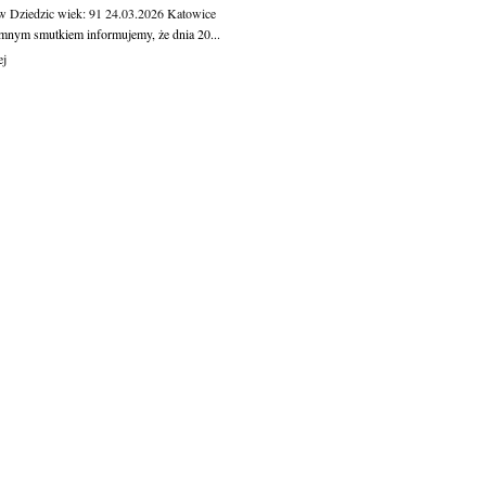
w Dziedzic
wiek: 91
24.03.2026
Katowice
mnym smutkiem informujemy, że dnia 20...
ej