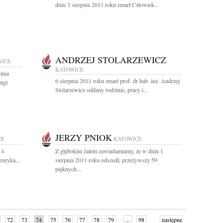
dniu 3 sierpnia 2011 roku zmarł Człowiek...
ANDRZEJ STOLARZEWICZ
WICE
KATOWICE
pnia
6 sierpnia 2011 roku zmarł prof. dr hab. inż. Andrzej
 mgr
Stolarzewicz oddany rodzinie, pracy i...
JERZY PNIOK
CE
KATOWICE
 4
Z głębokim żalem zawiadamiamy, że w dniu 1
enryka...
sierpnia 2011 roku odszedł, przeżywszy 59
pięknych...
72
73
74
75
76
77
78
79
...
98
następne