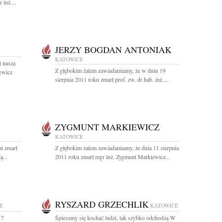
inż....
JERZY BOGDAN ANTONIAK
KATOWICE
t nasza
Z głębokim żalem zawiadamiamy, że w dniu 19
ewicz
sierpnia 2011 roku zmarł prof. zw. dr hab. inż....
ZYGMUNT MARKIEWICZ
KATOWICE
at zmarł
Z głębokim żalem zawiadamiamy, że dnia 11 sierpnia
ą...
2011 roku zmarł mgr inż. Zygmunt Markiewicz...
RYSZARD GRZECHLIK
E
KATOWICE
 7
Śpieszmy się kochać ludzi, tak szybko odchodzą W