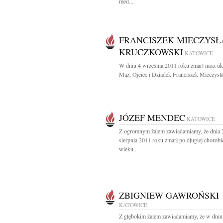
med....
FRANCISZEK MIECZYS
KRUCZKOWSKI
KATOWICE
W dniu 4 września 2011 roku zmarł nasz u
Mąż, Ojciec i Dziadek Franciszek Mieczysła
JÓZEF MENDEC
KATOWICE
Z ogromnym żalem zawiadamiamy, że dnia 
sierpnia 2011 roku zmarł po długiej chorob
wieku...
ZBIGNIEW GAWROŃSKI
KATOWICE
Z głębokim żalem zawiadamiamy, że w dniu