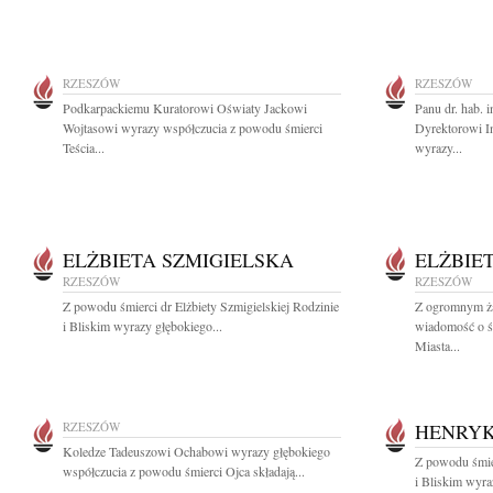
RZESZÓW
RZESZÓW
Podkarpackiemu Kuratorowi Oświaty Jackowi
Panu dr. hab.
Wojtasowi wyrazy współczucia z powodu śmierci
Dyrektorowi I
Teścia...
wyrazy...
ELŻBIETA SZMIGIELSKA
ELŻBIE
RZESZÓW
RZESZÓW
Z powodu śmierci dr Elżbiety Szmigielskiej Rodzinie
Z ogromnym ża
i Bliskim wyrazy głębokiego...
wiadomość o śm
Miasta...
RZESZÓW
HENRYK
Koledze Tadeuszowi Ochabowi wyrazy głębokiego
Z powodu śmie
współczucia z powodu śmierci Ojca składają...
i Bliskim wyra