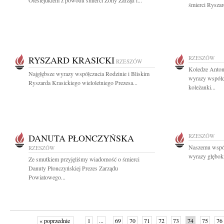
Olesiejukiem z powodu śmierci Żony Zarząd i...
śmierci Ryszar
RYSZARD KRASICKI
RZESZÓW
RZESZÓW
Koledze Anton
Najgłębsze wyrazy współczucia Rodzinie i Bliskim
wyrazy współc
Ryszarda Krasickiego wieloletniego Prezesa...
koleżanki...
DANUTA PŁONCZYŃSKA
RZESZÓW
Naszemu wspó
RZESZÓW
wyrazy głębok
Ze smutkiem przyjęliśmy wiadomość o śmierci
Danuty Płonczyńskiej Prezes Zarządu
Powiatowego...
« poprzednie
1
...
69
70
71
72
73
74
75
76