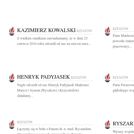
KAZIMIERZ KOWALSKI
RZESZÓW
RZESZÓW
Panu Mariuszo
Z wielkim smutkiem zawiadamiamy, że w dniu 23
powodu śmierci
czerwca 2010 roku odszedł od nas na zawsze nasz...
pracownicy...
HENRYK PADYJASEK
RZESZÓW
RZESZÓW
Nagle odszedł od nas Henryk Padyjasek Małżonce
Panu Prezesow
Marysi i Synom Zbyszkowi i Krzysztofowi
głębokiego wsp
składamy...
RZESZÓW
RYSZAR
Łączymy się w bólu z Panem dr. n. med. Ryszardem
Wyrazy współc