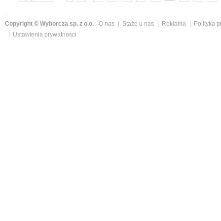
»
Copyright © Wyborcza sp. z o.o.
O nas
Staże u nas
Reklama
Polityka 
Ustawienia prywatności