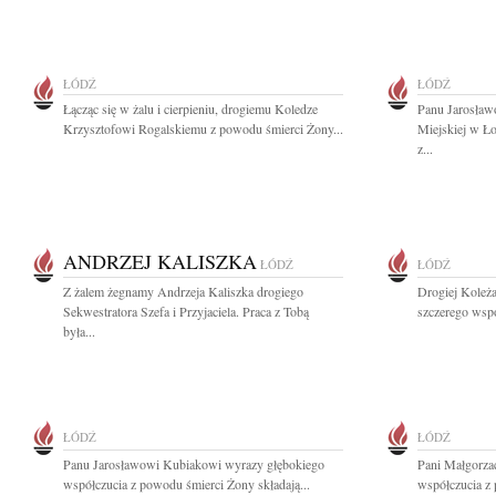
ŁÓDŹ
ŁÓDŹ
Łącząc się w żalu i cierpieniu, drogiemu Koledze
Panu Jarosła
Krzysztofowi Rogalskiemu z powodu śmierci Żony...
Miejskiej w Ł
z...
ANDRZEJ KALISZKA
ŁÓDŹ
ŁÓDŹ
Z żalem żegnamy Andrzeja Kaliszka drogiego
Drogiej Koleż
Sekwestratora Szefa i Przyjaciela. Praca z Tobą
szczerego wspó
była...
ŁÓDŹ
ŁÓDŹ
Panu Jarosławowi Kubiakowi wyrazy głębokiego
Pani Małgorzac
współczucia z powodu śmierci Żony składają...
współczucia z