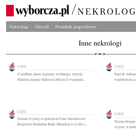
Nekrologi
Odeszli
Poradnik pogrzebowy
Inne nekrologi
ŁÓDŹ
ŁÓDŹ
Z wielkim żalem żegnamy wybitnego Artystę
Pani dr Adria
Malarza Jerzego Tadeusza Mroza Z wyrazami...
współczucia z 
ŁÓDŹ
ŁÓDŹ
Szczere wyrazy współczucia Panu Jarosławowi
Naszej drogie
Bergerowi Radnemu Rady Miejskiej w Łodzi z...
wyrazy współcz