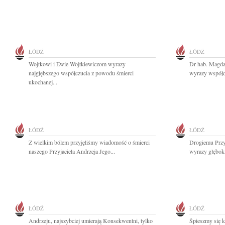
ŁÓDŹ
ŁÓDŹ
Wojtkowi i Ewie Wojtkiewiczom wyrazy
Dr hab. Magda
najgłębszego współczucia z powodu śmierci
wyrazy współcz
ukochanej...
ŁÓDŹ
ŁÓDŹ
Z wielkim bólem przyjęliśmy wiadomość o śmierci
Drogiemu Przy
naszego Przyjaciela Andrzeja Jego...
wyrazy głęboki
ŁÓDŹ
ŁÓDŹ
Andrzeju, najszybciej umierają Konsekwentni, tylko
Śpieszmy się k