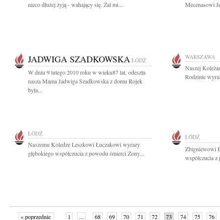
nieco dłużej żyją - wahający się. Żal mi...
Mecenasowi Je
JADWIGA SZADKOWSKA
WARSZAWA
ŁÓDŹ
Naszej Koleżan
W dniu 9 lutego 2010 roku w wieku87 lat, odeszła
Rodzinie wyraz
nasza Mama Jadwiga Szadkowska z domu Rojek
była...
ŁÓDŹ
ŁÓDŹ
Naszemu Koledze Leszkowi Łuczakowi wyrazy
Zbigniewowi 
głębokiego współczucia z powodu śmierci Żony...
współczucia z 
« poprzednie
1
...
68
69
70
71
72
73
74
75
76