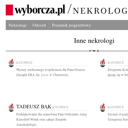
Nekrologi
Odeszli
Poradnik pogrzebowy
Inne nekrologi
KATOWICE
KATOWICE
Wyrazy serdecznego współczucia dla Pana Prezesa
Drogiemu Kole
Zarządu ERA Sp. z o.o. w Chorzowie...
łącząc się w bó
TADEUSZ BĄK
KATOWICE
KATOWICE
Podziękowanie dla szanownej Pani Ordynator Anny
Szczere wyrazy
Kunsdorf-Wnuk oraz całego Zespołu
Grzegorza Sere
Anestezjologii...