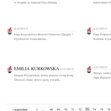
w związku ze śmiercią Ojca składają...
katowickiej oś
KATOWICE
KATOWICE
Panu Krzysztofowi Brożowi Prezesowi Zarządu ?
Panu Doktorow
Dyrektorowi Generalnemu...
Rodzinie wyraz
EMILIA KURKOWSKA
KATOWICE
KATOWICE
Wyrazy serdec
Drogim Przyjaciołom, którzy poprzez swoją liczną
Sądu Rejonowe
obecność, hojne słowa i gesty wyrazili...
« poprzednie
1
...
68
69
70
71
72
73
74
75
76