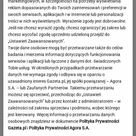
marketingowych, w szczególności na potrzeby wyświetlania
SUBSKRYPCJA
reklam dopasowanych do Twoich zainteresowań i preferencji w
swoich serwisach, aplikacjach i w Internecie lub personalizacji
ZUS dopłaca Ukraińcom do
treści w nich wyświetlanych. Wyrażenie zgody jest dobrowolne.
emerytur. Konfederacja grzmi, ale zapomina o
Jeśli nie chcesz wyrazić zgody, chcesz ograniczyć jej zakres lub
ważnej rzeczy
chcesz wycofać zgodę uprzednio udzieloną przejdź do
„Ustawień Zaawansowanych”.
LESZEK KOSTRZEWSKI
Twoje dane osobowe mogą być przetwarzane także do celów
badania i mierzenia informacji dotyczących funkcjonowania
Duda ułaskawił Wąsika i
serwisów i aplikacji lub łączone z danymi dot. świadczonych
Kamińskiego, jego nie. "Skazał mnie Pan na
Tobie usług. W określonych przypadkach przetwarzanie
karę śmierci"
danych nie wymaga zgody i odbywa się w oparciu o
uzasadniony interes Gazeta.pl, jej spółki powiązanej – Agora
S.A. – lub Zaufanych Partnerów. Takiemu przetwarzaniu
Urzędnicy pukają do domów. Chcą paragonów
możesz się sprzeciwić, przechodząc do „Ustawień
MATERIAŁ PROMOCYJNY
Zaawansowanych” lub przez kontakt z administratorem – w
zależności od zakresu sprzeciwu i podmiotu, wobec którego
jest kierowany. Więcej informacji o przetwarzaniu danych
osobowych znajdziesz w dokumencie
Polityka Prywatności
Gazeta.pl
i
Polityka Prywatności Agora S.A.