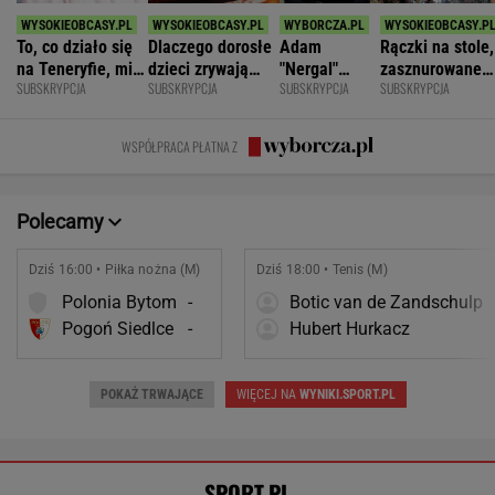
To, co działo się
Dlaczego dorosłe
Adam
Rączki na stole,
na Teneryfie, mi
dzieci zrywają
"Nergal"
zasznurowane
SUBSKRYPCJA
SUBSKRYPCJA
SUBSKRYPCJA
SUBSKRYPCJA
się należało. Nie
kontakt z
Darski: Ja
usta. Byłam
myślałam, że to
rodzicami?
wybieram
wychowana w
złe
terapię, a
dużej dyscyplin
WSPÓŁPRACA PŁATNA Z
większość
facetów
alkohol
Polecamy
Dziś 16:00 • Piłka nożna (M)
Dziś 18:00 • Tenis (M)
Polonia Bytom
-
Botic van de Zandschulp
Pogoń Siedlce
-
Hubert Hurkacz
POKAŻ TRWAJĄCE
WIĘCEJ NA
WYNIKI.SPORT.PL
SPORT.PL