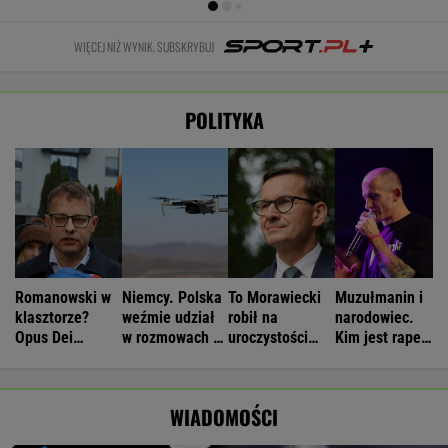
WIĘCEJ NIŻ WYNIK. SUBSKRYBUJ
POLITYKA
Romanowski w
Niemcy. Polska
To Morawiecki
Muzułmanin i
klasztorze?
weźmie udział
robił na
narodowiec.
Opus Dei
w rozmowach o
uroczystości
Kim jest raper,
reaguje na
zagrożeniach
Nawrockiego.
który wystąpił
słowa Bodnara
Jest nagranie.
przed
"Skandal"
Nawrockim?
WIADOMOŚCI