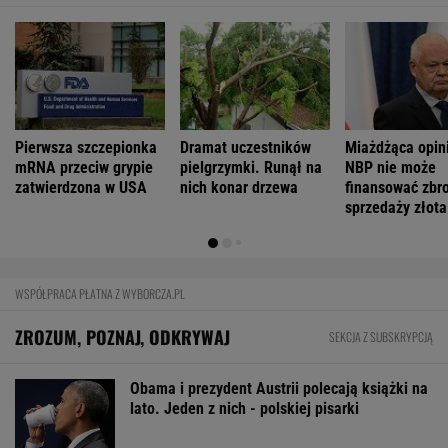
Pierwsza szczepionka
Dramat uczestników
Miażdżąca opin
mRNA przeciw grypie
pielgrzymki. Runął na
NBP nie może
zatwierdzona w USA
nich konar drzewa
finansować zbro
sprzedaży złota
WSPÓŁPRACA PŁATNA Z WYBORCZA.PL
ZROZUM, POZNAJ, ODKRYWAJ
SEKCJA Z SUBSKRYPCJĄ
Obama i prezydent Austrii polecają książki na
lato. Jeden z nich - polskiej pisarki