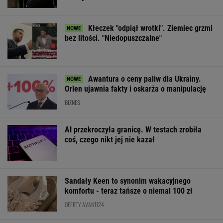
Kłeczek "odpiął wrotki". Ziemiec grzmi
bez litości. "Niedopuszczalne"
Awantura o ceny paliw dla Ukrainy.
Orlen ujawnia fakty i oskarża o manipulację
BIZNES
AI przekroczyła granicę. W testach zrobiła
coś, czego nikt jej nie kazał
Sandały Keen to synonim wakacyjnego
komfortu - teraz tańsze o niemal 100 zł
OFERTY AVANTI24