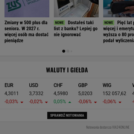
Zmiany w 500 plus dla
Dostałeś taki
Pięć lat
seniora. W 2027 r.
list z banku? Lepiej go
więcej i emeryt
więcej osób ma dostać
nie ignorować
wyższa o 80 pr
pieniądze
podał wyliczeni
WALUTY I GIEŁDA
EUR
USD
CHF
GBP
WIG
4,3011
3,7332
4,5980
5,0203
152 057,62
-0,03%
-0,02%
0,05%
-0,06%
-0,06%
SPRAWDŹ NOTOWANIA
Notowania dostarcza VIA24ONLINE