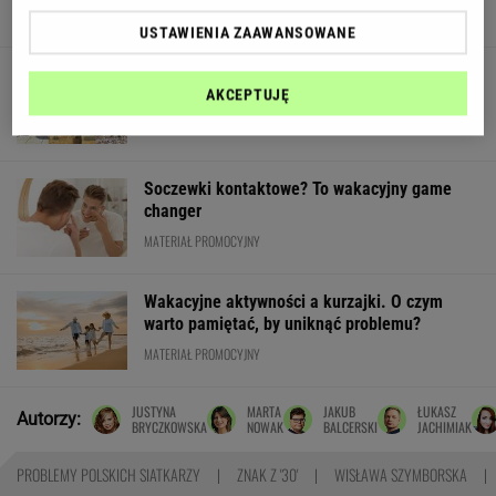
USTAWIENIA ZAAWANSOWANE
Geograficzny quiz wyłoni ekspertów. Tylko
AKCEPTUJĘ
30% z was zdobywa komplet!
Soczewki kontaktowe? To wakacyjny game
changer
MATERIAŁ PROMOCYJNY
Wakacyjne aktywności a kurzajki. O czym
warto pamiętać, by uniknąć problemu?
MATERIAŁ PROMOCYJNY
JUSTYNA
MARTA
JAKUB
ŁUKASZ
Autorzy:
BRYCZKOWSKA
NOWAK
BALCERSKI
JACHIMIAK
PROBLEMY POLSKICH SIATKARZY
ZNAK Z '30'
WISŁAWA SZYMBORSKA