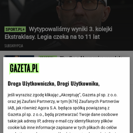
Wytypowaliśmy wyniki 3. kolejki
Ekstraklasy. Legia czeka na to 11 lat
SUBSKRYPCJA
Wpadka z Abramowicz wywołała
szum. U Świątek wydarzyło się coś
ważniejszego
SUBSKRYPCJA
Droga Użytkowniczko, Drogi Użytkowniku,
Koledzy z branży nie mieli litości dla Kłeczka.
jeśli wyrazisz zgodę klikając „Akceptuję”, Gazeta.pl sp. z o.o.
"Odpiął wrotki"
oraz jej Zaufani Partnerzy, w tym [
676
] Zaufanych Partnerów
IAB, jak również Agora S.A. będąca spółką powiązaną z
Gazeta.pl sp. z o.o., będą przetwarzać Twoje dane osobowe
takie jak adresy IP, adresy e-mail czy identyfikatory plików
Jamy karne, pobicia. Ukraina
cookie lub inne informacje zapisane w tych plikach do celów
ma problem z jednostką