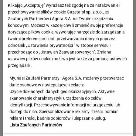
Klikając „Akceptuję” wyrażasz też zgodę na zainstalowanie i
przechowywanie plików cookie Gazeta.pl sp. z o.o., jej
Zaufanych Partnerów i Agora S.A. na Twoim urządzeniu
końcowym. Możesz w każdej chwili zmienić swoje preferencje
dotyczące plików cookie, wywołując narzędzie do zarządzania
twoimi preferencjami dot. przetwarzania danych poprzez
odnośnik „Ustawienia prywatności ” w stopce serwisu i
przechodząc do „Ustawień Zaawansowanych”. Zmiana
ustawień plików cookie możliwa jest także za pomocą ustawień
przeglądarki.
My, nasi Zaufani Partnerzy i Agora S.A. możemy przetwarzać
dane osobowe w następujących celach:
Użycie dokładnych danych geolokalizacyjnych. Aktywne
Księżniczka musi iść do wojska. Tyle czasu
skanowanie charakterystyki urządzenia do celów
spędzi w armii
identyfikacji. Przechowywanie informacji na urządzeniu lub
dostęp do nich. Spersonalizowane reklamy i treści, pomiar
reklam i treści, badnie odbiorców i ulepszanie usług.
Rekord padł w niewielkim stawie. Taki okaz
Lista Zaufanych Partnerów
trafia się bardzo rzadko