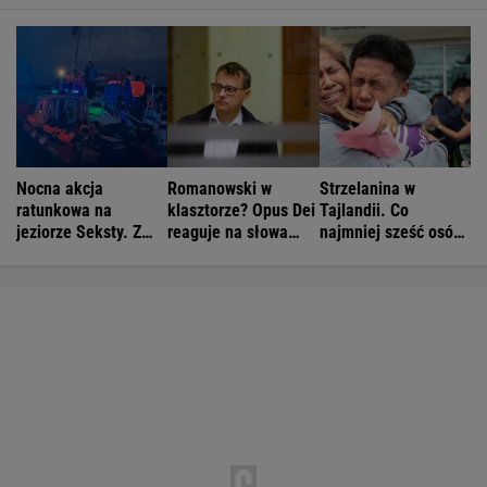
Nocna akcja
Romanowski w
Strzelanina w
ratunkowa na
klasztorze? Opus Dei
Tajlandii. Co
jeziorze Seksty. Z
reaguje na słowa
najmniej sześć osób
wody wyciągnięto
Bodnara
nie żyje
ponad 30 osób