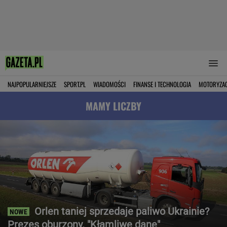
NAJPOPULARNIEJSZE
SPORT.PL
WIADOMOŚCI
FINANSE I TECHNOLOGIA
MOTORYZA
MAMY LICZBY
Orlen taniej sprzedaje paliwo Ukrainie?
Prezes oburzony. "Kłamliwe dane"