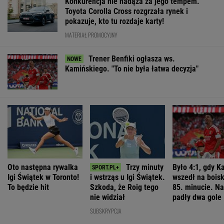
Konkurencja nie nadąża za jego tempem.
Toyota Corolla Cross rozgrzała rynek i
pokazuje, kto tu rozdaje karty!
MATERIAŁ PROMOCYJNY
Trener Benfiki ogłasza ws.
Kamińskiego. "To nie była łatwa decyzja"
Oto następna rywalka
Trzy minuty
Było 4:1, gdy K
Igi Świątek w Toronto!
i wstrząs u Igi Świątek.
wszedł na bois
To będzie hit
Szkoda, że Roig tego
85. minucie. Na
nie widział
padły dwa gole
SUBSKRYPCJA