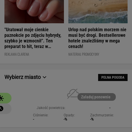
"Uratował moje cienkie
Urlop nad polskim morzem nie
paznokcie po zdjęciu hybrydy,
musi być drogi. Bestsellerowe
szybko je wzmocnił". Ten
hotele znaleźliśmy w mega
preparat to hit, teraz w
cenach!
świetnej cenie
REKLAMA CLARENA
MATERIAŁ PROMOCYJNY
Wybierz miasto
PEŁNA POGODA
Załaduj ponownie
Jakość powietrza:
-
Ciśnienie:
Opady:
Zachmurzenie:
-
-%
-%