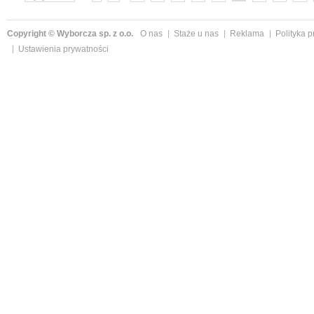
»
Copyright © Wyborcza sp. z o.o.
O nas
Staże u nas
Reklama
Polityka 
Ustawienia prywatności