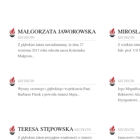
MAŁGORZATA JAWOROWSKA
MIROSŁ
SZCZECIN
SZCZECIN
Z głębokim żalem zawiadamiamy, że dnia 27
Z wielkim żale
września 2013 roku odeszła nasza Koleżanka
hab. prof. US 
Małgosia...
SZCZECIN
SZCZECIN
Wyrazy szczerego i głębokiego współczucia Pani
Jego Magnific
Barbarze Flisek z powodu śmierci Męża...
Rektorowi Aka
Dyrygentowi...
TERESA STĘPOWSKA
SZCZECIN
SZCZECIN
Z głębokim żalem przyjąłem wiadomość o śmierci
Januszowi i G