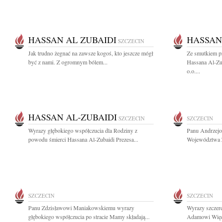
HASSAN AL ZUBAIDI
HASSAN
SZCZECIN
Jak trudno żegnać na zawsze kogoś, kto jeszcze mógł
Ze smutkiem p
być z nami. Z ogromnym bólem...
Hassana Al-Zu
o.o....
HASSAN AL-ZUBAIDI
SZCZECIN
SZCZECIN
Wyrazy głębokiego współczucia dla Rodziny z
Panu Andrzej
powodu śmierci Hassana Al-Zubaidi Prezesa...
Województwa Z
SZCZECIN
SZCZECIN
Panu Zdzisławowi Maniakowskiemu wyrazy
Wyrazy szczer
głębokiego współczucia po stracie Mamy składają...
Adamowi Więc