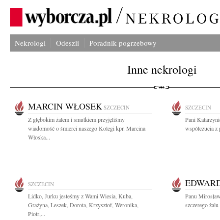
Nekrologi
Odeszli
Poradnik pogrzebowy
Inne nekrologi
MARCIN WŁOSEK
SZCZECIN
SZCZECIN
Z głębokim żalem i smutkiem przyjęliśmy
Pani Katarzyn
wiadomość o śmierci naszego Kolegi kpr. Marcina
współczucia z 
Włoska...
EDWARD
SZCZECIN
Lidko, Jurku jesteśmy z Wami Wiesia, Kuba,
Panu Mirosław
Grażyna, Leszek, Dorota, Krzysztof, Weronika,
szczerego żalu
Piotr,...