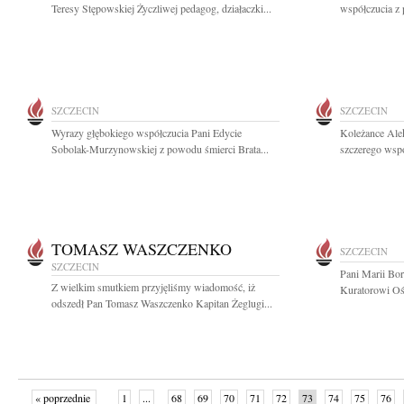
Teresy Stępowskiej Życzliwej pedagog, działaczki...
współczucia z
SZCZECIN
SZCZECIN
Wyrazy głębokiego współczucia Pani Edycie
Koleżance Ale
Sobolak-Murzynowskiej z powodu śmierci Brata...
szczerego wspó
TOMASZ WASZCZENKO
SZCZECIN
SZCZECIN
Pani Marii Bo
Z wielkim smutkiem przyjęliśmy wiadomość, iż
Kuratorowi Ośw
odszedł Pan Tomasz Waszczenko Kapitan Żeglugi...
« poprzednie
1
...
68
69
70
71
72
73
74
75
76