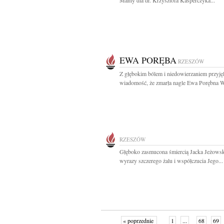
Mamy dla dr. Krzysztofa Kasperczyka...
EWA PORĘBA
RZESZÓW
Z głębokim bólem i niedowierzaniem przyję
wiadomość, że zmarła nagle Ewa Porębna W
RZESZÓW
Głęboko zasmucona śmiercią Jacka Jeżows
wyrazy szczerego żalu i współczucia Jego...
« poprzednie
1
...
68
69