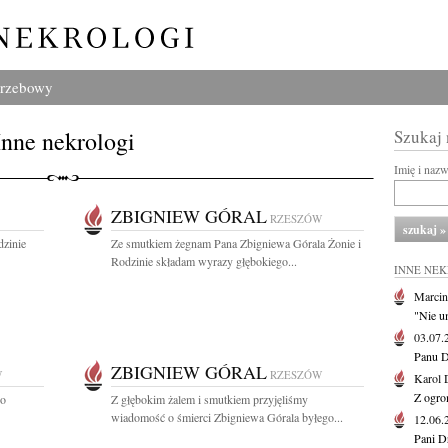
grzebowy
Inne nekrologi
Szukaj
Imię i naz
ZBIGNIEW GÓRAL
RZESZÓW
dzinie
Ze smutkiem żegnam Pana Zbigniewa Górala Żonie i
Rodzinie składam wyrazy głębokiego...
INNE NE
Marcin
"Nie u
03.07
Panu D
ZBIGNIEW GÓRAL
W
RZESZÓW
Karol 
Z ogro
go
Z głębokim żalem i smutkiem przyjęliśmy
wiadomość o śmierci Zbigniewa Górala byłego...
12.06
Pani D