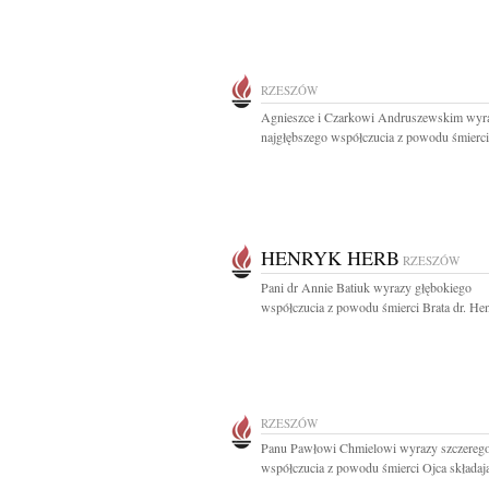
RZESZÓW
Agnieszce i Czarkowi Andruszewskim wyr
najgłębszego współczucia z powodu śmierci 
HENRYK HERB
RZESZÓW
Pani dr Annie Batiuk wyrazy głębokiego
współczucia z powodu śmierci Brata dr. Hen
RZESZÓW
Panu Pawłowi Chmielowi wyrazy szczereg
współczucia z powodu śmierci Ojca składają