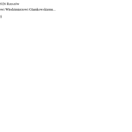
.2026
Rzeszów
owi Włodzimierzowi Glamkowskiemu...
ej