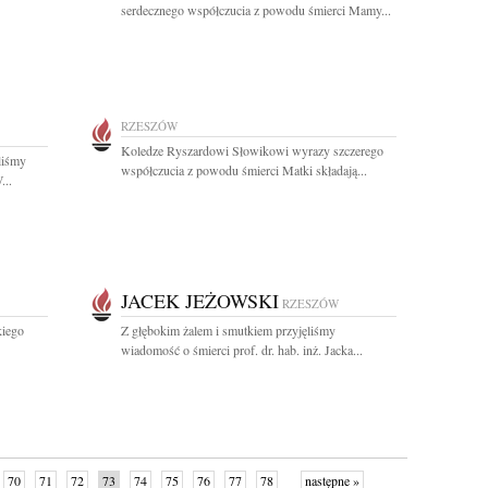
serdecznego współczucia z powodu śmierci Mamy...
RZESZÓW
Koledze Ryszardowi Słowikowi wyrazy szczerego
liśmy
współczucia z powodu śmierci Matki składają...
...
JACEK JEŻOWSKI
RZESZÓW
kiego
Z głębokim żalem i smutkiem przyjęliśmy
wiadomość o śmierci prof. dr. hab. inż. Jacka...
70
71
72
73
74
75
76
77
78
następne »