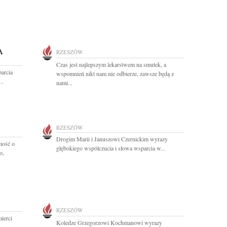
A
RZESZÓW
Czas jest najlepszym lekarstwem na smutek, a
arcia
wspomnień nikt nam nie odbierze, zawsze będą z
..
nami...
RZESZÓW
Drogim Marii i Januszowi Czernickim wyrazy
mość o
głębokiego współczucia i słowa wsparcia w...
o,
RZESZÓW
ierci
Koledze Grzegorzowi Kochmanowi wyrazy