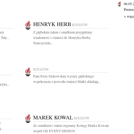
06.05
Prezes
+ więc
HENRYK HERB
RZESZÓW
azy
Z głębokim żalem i smutkiem przyjęliśmy
Taty...
wiadomość o śmierci dr. Henryka Herby
Nauczyciela...
RZESZÓW
Pani Ewie Stykowskiej wyrazy głębokiego
współczucia z powodu śmierci Matki składają...
ryka...
MAREK KOWAL
RZESZÓW
o
Ze smutkiem i żalem żegnamy Kolegę Marka Kowala
...
zespół OX EVENT DESIGN