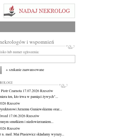
 nekrologów i wspomnień
wisko lub numer ogłoszenia:
+ szukanie zaawansowane
KROLOGI
 Piotr Czarnota
17.07.2026
Rzeszów
miera ten, kto trwa w pamięci żywych"...
.2026
Rzeszów
yrektorowi Jerzemu Guniewskiemu oraz...
Drozd
17.06.2026
Rzeszów
mnym smutkiem i niedowierzaniem...
.2026
Rzeszów
r n. med. Mai Ptasiewicz składamy wyrazy...