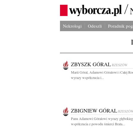
Nekrologi
Odeszli
Poradnik po
ZBYSZK GÓRAL
RZESZÓW
Marii Góral, Adamowi Góralowi i Całej Ro
wyrazy współczucia i...
ZBIGNIEW GÓRAL
RZESZÓ
Panu Adamowi Góralowi wyrazy głębokie
współczucia z powodu śmierci Brata...