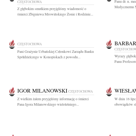
Panu dr. n. m
CZĘSTOCHOWA
Medycznemu NA
Z głębokim smutkiem przyjęliśmy wiadomość o
śmierci Zbigniewa Mrowińskiego Żonie i Rodzinie...
BARBAR
CZĘSTOCHOWA
CZĘSTOCHO
Pani Grażynie Urbańskiej Członkowi Zarządu Banku
Wyrazy głęboki
Spółdzielczego w Konopiskach z powodu...
Panu Profesoro
IGOR MILANOWSKI
WIESŁA
CZĘSTOCHOWA
Z wielkim żalem przyjęliśmy informację o śmierci
W dniu 16 lip
Pana Igora Milanowskiego wieloletniego...
obowiązków słu