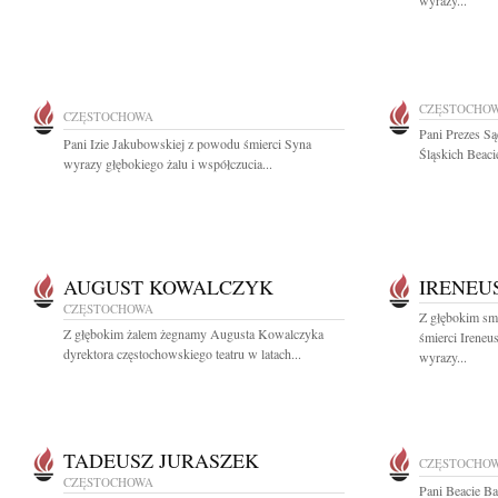
wyrazy...
CZĘSTOCHO
CZĘSTOCHOWA
Pani Prezes S
Pani Izie Jakubowskiej z powodu śmierci Syna
Śląskich Beaci
wyrazy głębokiego żalu i współczucia...
AUGUST KOWALCZYK
IRENEU
CZĘSTOCHOWA
Z głębokim sm
Z głębokim żalem żegnamy Augusta Kowalczyka
śmierci Ireneu
dyrektora częstochowskiego teatru w latach...
wyrazy...
TADEUSZ JURASZEK
CZĘSTOCHO
CZĘSTOCHOWA
Pani Beacie B