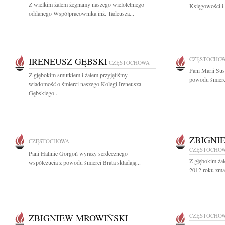
Z wielkim żalem żegnamy naszego wieloletniego
Księgowości i 
oddanego Współpracownika inż. Tadeusza...
IRENEUSZ GĘBSKI
CZĘSTOCHO
CZĘSTOCHOWA
Pani Marii Sus
Z głębokim smutkiem i żalem przyjęliśmy
powodu śmierci
wiadomość o śmierci naszego Kolegi Ireneusza
Gębskiego...
ZBIGNI
CZĘSTOCHOWA
CZĘSTOCHO
Pani Halinie Gorgoń wyrazy serdecznego
Z głębokim żal
współczucia z powodu śmierci Brata składają...
2012 roku zma
ZBIGNIEW MROWIŃSKI
CZĘSTOCHO