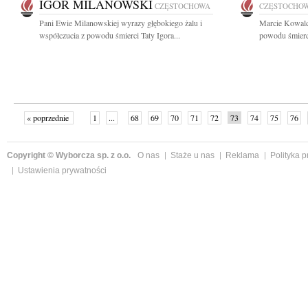
IGOR MILANOWSKI
CZĘSTOCHOWA
CZĘSTOCHO
Pani Ewie Milanowskiej wyrazy głębokiego żalu i
Marcie Kowalc
współczucia z powodu śmierci Taty Igora...
powodu śmierc
« poprzednie
1
...
68
69
70
71
72
73
74
75
76
»
Copyright © Wyborcza sp. z o.o.
O nas
Staże u nas
Reklama
Polityka 
Ustawienia prywatności