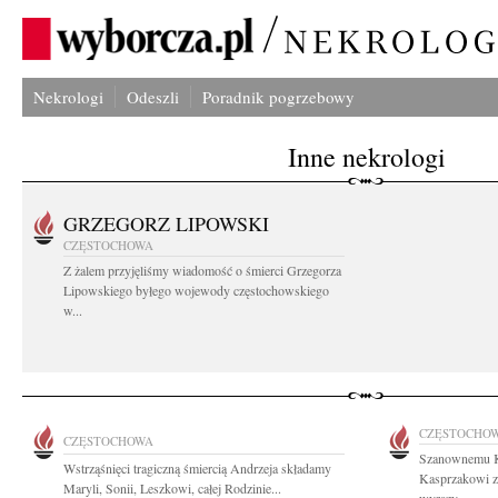
Nekrologi
Odeszli
Poradnik pogrzebowy
Inne nekrologi
GRZEGORZ LIPOWSKI
CZĘSTOCHOWA
Z żalem przyjęliśmy wiadomość o śmierci Grzegorza
Lipowskiego byłego wojewody częstochowskiego
w...
CZĘSTOCHO
CZĘSTOCHOWA
Szanownemu K
Wstrząśnięci tragiczną śmiercią Andrzeja składamy
Kasprzakowi z
Maryli, Sonii, Leszkowi, całej Rodzinie...