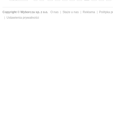
»
Copyright © Wyborcza sp. z o.o.
O nas
Staże u nas
Reklama
Polityka 
Ustawienia prywatności