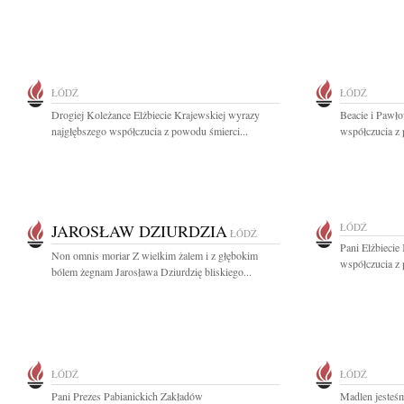
ŁÓDŹ
ŁÓDŹ
Drogiej Koleżance Elżbiecie Krajewskiej wyrazy
Beacie i Pawł
najgłębszego współczucia z powodu śmierci...
współczucia z 
JAROSŁAW DZIURDZIA
ŁÓDŹ
ŁÓDŹ
Pani Elżbiecie
Non omnis moriar Z wielkim żalem i z głębokim
współczucia z 
bólem żegnam Jarosława Dziurdzię bliskiego...
ŁÓDŹ
ŁÓDŹ
Pani Prezes Pabianickich Zakładów
Madlen jesteśm