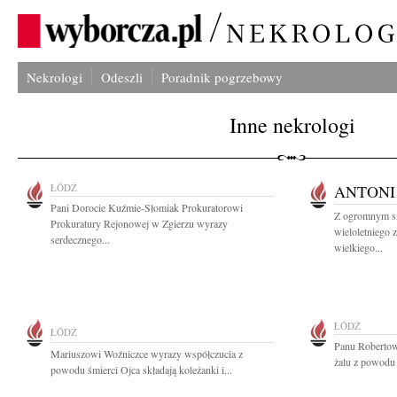
Nekrologi
Odeszli
Poradnik pogrzebowy
Inne nekrologi
ŁÓDŹ
ANTONI
Pani Dorocie Kuźmie-Słomiak Prokuratorowi
Z ogromnym s
Prokuratury Rejonowej w Zgierzu wyrazy
wieloletniego 
serdecznego...
wielkiego...
ŁÓDŹ
ŁÓDŹ
Panu Robertow
Mariuszowi Woźniczce wyrazy współczucia z
żalu z powodu 
powodu śmierci Ojca składają koleżanki i...