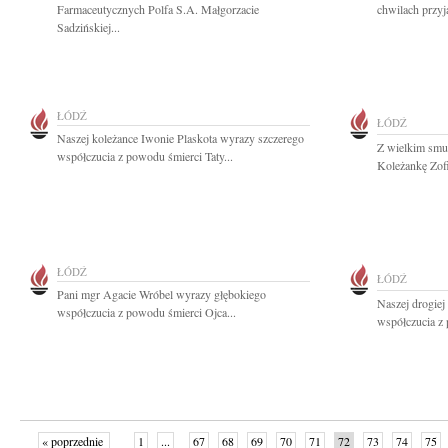
Farmaceutycznych Polfa S.A. Małgorzacie
chwilach przyj
Sadzińskiej...
ŁÓDŹ
ŁÓDŹ
Naszej koleżance Iwonie Plaskota wyrazy szczerego
Z wielkim smu
współczucia z powodu śmierci Taty...
Koleżankę Zofi
ŁÓDŹ
ŁÓDŹ
Pani mgr Agacie Wróbel wyrazy głębokiego
Naszej drogiej
współczucia z powodu śmierci Ojca...
współczucia z 
« poprzednie
1
...
67
68
69
70
71
72
73
74
75