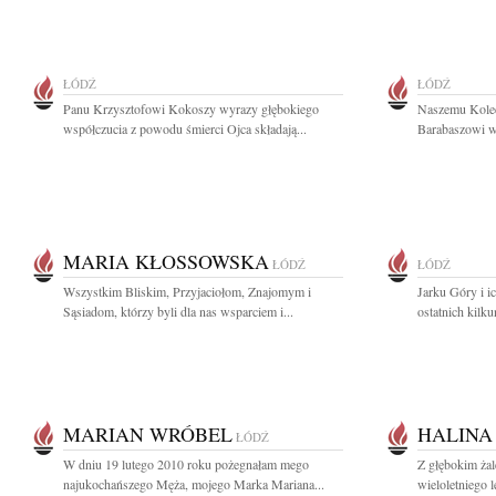
ŁÓDŹ
ŁÓDŹ
Panu Krzysztofowi Kokoszy wyrazy głębokiego
Naszemu Koled
współczucia z powodu śmierci Ojca składają...
Barabaszowi wy
MARIA KŁOSSOWSKA
ŁÓDŹ
ŁÓDŹ
Wszystkim Bliskim, Przyjaciołom, Znajomym i
Jarku Góry i i
Sąsiadom, którzy byli dla nas wsparciem i...
ostatnich kilku
MARIAN WRÓBEL
HALINA
ŁÓDŹ
W dniu 19 lutego 2010 roku pożegnałam mego
Z głębokim ża
najukochańszego Męża, mojego Marka Mariana...
wieloletniego l