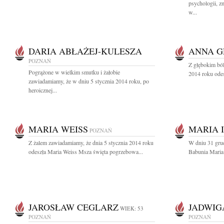
psychologii, z
w...
DARIA ABŁAŻEJ-KULESZA
ANNA G
POZNAŃ
Z głębokim ból
Pogrążone w wielkim smutku i żałobie
2014 roku odes
zawiadamiamy, że w dniu 5 stycznia 2014 roku, po
heroicznej...
MARIA WEISS
MARIA 
POZNAŃ
Z żalem zawiadamiamy, że dnia 5 stycznia 2014 roku
W dniu 31 gru
odeszła Maria Weiss Msza święta pogrzebowa...
Babunia Maria 
JAROSŁAW CEGLARZ
JADWIG
WIEK: 53
POZNAŃ
POZNAŃ