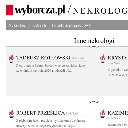
Nekrologi
Odeszli
Poradnik pogrzebowy
Inne nekrologi
TADEUSZ KOTŁOWSKI
KRYST
POZNAŃ
POZNAŃ
Z ogromnym żalem i bólem w sercu zawiadamiamy,
Z głębokim żal
że w dniu 3 sierpnia 2026 r. odszedł od...
2026 w wieku 9
ROBERT PRZEŚLICA
KAZIMI
POZNAŃ
POZNAŃ
Z głębokim żalem przyjęliśmy wiadomość o śmierci
Kazimierz Obu
naszego wieloletniego Przyjaciela i Kolegi...