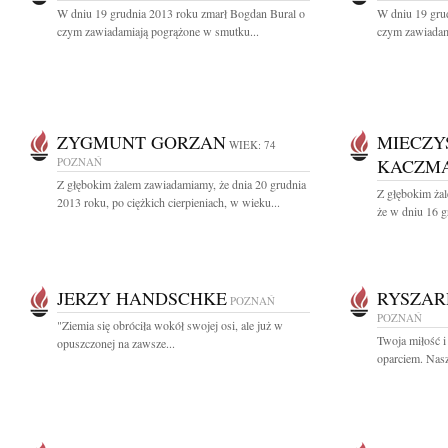
W dniu 19 grudnia 2013 roku zmarł Bogdan Bural o
W dniu 19 gru
czym zawiadamiają pogrążone w smutku...
czym zawiadam
ZYGMUNT GORZAN
MIECZY
WIEK: 74
POZNAŃ
KACZM
Z głębokim żalem zawiadamiamy, że dnia 20 grudnia
Z głębokim ża
2013 roku, po ciężkich cierpieniach, w wieku...
że w dniu 16 gr
JERZY HANDSCHKE
RYSZAR
POZNAŃ
POZNAŃ
"Ziemia się obróciła wokół swojej osi, ale już w
Twoja miłość i
opuszczonej na zawsze...
oparciem. Nasze