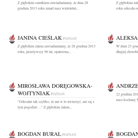
Z głębokim smutkiem zawiadamiamy, że dnia 28
Z głębokim ża
grudnia 2013 roku zmarł nasz wieloletni...
roku odeszła o
JANINA CIEŚLAK
ALEKSA
POZNAŃ
Z głębokim żalem zawiadamiamy, że 28 grudnia 2013
W dniu 23 grud
roku, przeżywszy 96 lat, opatrzona...
długiej chorob
MIROSŁAWA DORĘGOWSKA-
ANDRZE
WOJTYNIAK
POZNAŃ
22 grudnia 20
nasz kochany M
"Odeszłaś tak szybko, że ani w to uwierzyć, ani się z
tym pogodzić ..." Z głębokim żalem...
BOGDAN BURAL
BOGDAN
POZNAŃ