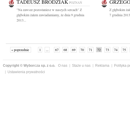
TADEUSZ BRODZIAK
GRZEGO
POZNAŃ
"Na zawsze pozostaniesz w naszych sercach" Z
Z głębokim ża
głębokim żalem zawiadamiamy, że dnia 9 grudnia
7 grudnia 2013
2013...
« poprzednie
1
...
67
68
69
70
71
72
73
74
75
»
Copyright © Wyborcza sp. z o.o.
O nas
Staże u nas
Reklama
Polityka 
Ustawienia prywatności