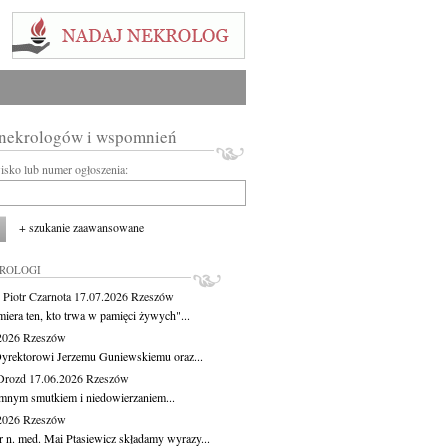
 nekrologów i wspomnień
wisko lub numer ogłoszenia:
+ szukanie zaawansowane
KROLOGI
 Piotr Czarnota
17.07.2026
Rzeszów
miera ten, kto trwa w pamięci żywych"...
.2026
Rzeszów
yrektorowi Jerzemu Guniewskiemu oraz...
Drozd
17.06.2026
Rzeszów
mnym smutkiem i niedowierzaniem...
.2026
Rzeszów
r n. med. Mai Ptasiewicz składamy wyrazy...