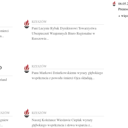
06.05
Prezes
+ więc
RZESZÓW
Pani Lucynie Rybak Dyrektorowi Towarzystwa
mierci
Ubezpieczeń Wzajemnych Biuro Regionalne w
...
Rzeszowie...
D
RZESZÓW
Panu Markowi Dziurkowskiemu wyrazy głębokiego
współczucia z powodu śmierci Ojca składają...
rland
ESZÓW
RZESZÓW
igniew
Naszej Koleżance Wiesławie Cieplak wyrazy
...
głębokiego współczucia i słowa wsparcia z...