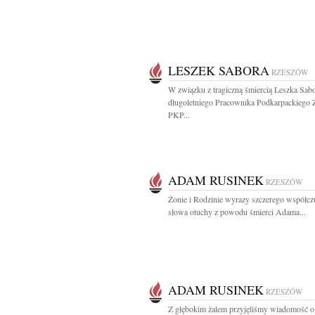
LESZEK SABORA
RZESZÓW
W związku z tragiczną śmiercią Leszka Sab
długoletniego Pracownika Podkarpackiego 
PKP...
ADAM RUSINEK
RZESZÓW
Żonie i Rodzinie wyrazy szczerego współcz
słowa otuchy z powodu śmierci Adama...
ADAM RUSINEK
RZESZÓW
Z głębokim żalem przyjęliśmy wiadomość o