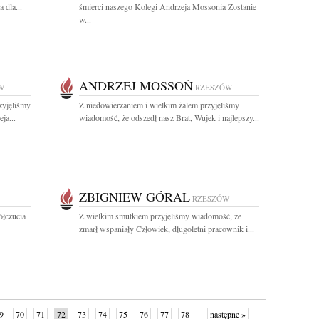
 dla...
śmierci naszego Kolegi Andrzeja Mossonia Zostanie
w...
ANDRZEJ MOSSOŃ
W
RZESZÓW
zyjęliśmy
Z niedowierzaniem i wielkim żalem przyjęliśmy
ja...
wiadomość, że odszedł nasz Brat, Wujek i najlepszy...
ZBIGNIEW GÓRAL
RZESZÓW
łczucia
Z wielkim smutkiem przyjęliśmy wiadomość, że
zmarł wspaniały Człowiek, długoletni pracownik i...
9
70
71
72
73
74
75
76
77
78
następne »