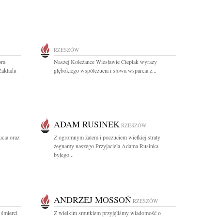
RZESZÓW
ora
Naszej Koleżance Wiesławie Cieplak wyrazy
Zakładu
głębokiego współczucia i słowa wsparcia z...
ADAM RUSINEK
RZESZÓW
ucia oraz
Z ogromnym żalem i poczuciem wielkiej straty
żegnamy naszego Przyjaciela Adama Rusinka
byłego...
ANDRZEJ MOSSOŃ
RZESZÓW
 śmierci
Z wielkim smutkiem przyjęliśmy wiadomość o