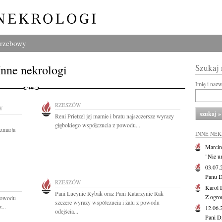
grzebowy
Inne nekrologi
Szukaj
Imię i naz
RZESZÓW
W
Reni Prietzel jej mamie i bratu najszczersze wyrazy
głębokiego współczucia z powodu...
 zmarła
INNE NE
Marcin
"Nie u
03.07
Panu D
RZESZÓW
Karol 
Pani Lucynie Rybak oraz Pani Katarzynie Rak
Z ogro
 powodu
szczere wyrazy współczucia i żalu z powodu
...
12.06
odejścia...
Pani D