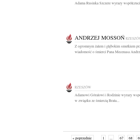
Adama Rusinka Szczere wyrazy współczucia
ANDRZEJ MOSSOŃ
RZESZÓ
Z ogromnym żalem i głębokim smutkiem pr
wiadomość o śmierci Pana Mecenasa Andrze
RZESZÓW
Adamowi Góralowi i Rodzinie wyrazy wspó
w związku ze śmiercią Brata...
« poprzednie
1
...
67
68
6