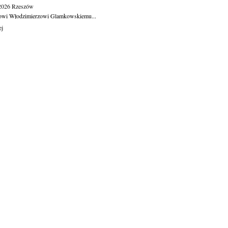
.2026
Rzeszów
owi Włodzimierzowi Glamkowskiemu...
ej