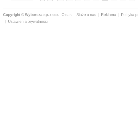
»
Copyright © Wyborcza sp. z o.o.
O nas
Staże u nas
Reklama
Polityka 
Ustawienia prywatności