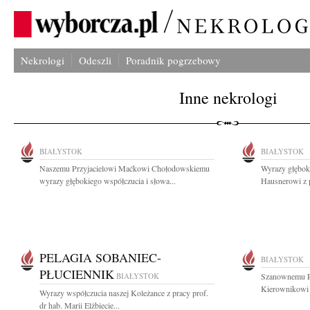
Nekrologi
Odeszli
Poradnik pogrzebowy
Inne nekrologi
BIAŁYSTOK
BIAŁYSTOK
Naszemu Przyjacielowi Maćkowi Chołodowskiemu
Wyrazy głębok
wyrazy głębokiego współczucia i słowa...
Hausnerowi z 
PELAGIA SOBANIEC-
BIAŁYSTOK
PŁUCIENNIK
BIAŁYSTOK
Szanownemu Pa
Kierownikowi Kl
Wyrazy współczucia naszej Koleżance z pracy prof.
dr hab. Marii Elżbiecie...