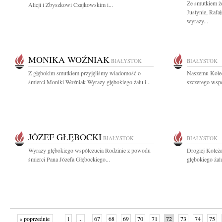
Ze smutkiem 
Alicji i Zbyszkowi Czajkowskim i...
Justynie, Rafa
wyrazy...
MONIKA WOŹNIAK
BIAŁYSTOK
BIAŁYSTOK
Z głębokim smutkiem przyjęliśmy wiadomość o
Naszemu Kole
śmierci Moniki Woźniak Wyrazy głębokiego żalu i...
szczerego wspó
JÓZEF GŁĘBOCKI
BIAŁYSTOK
BIAŁYSTOK
Wyrazy głębokiego współczucia Rodzinie z powodu
Drogiej Koleż
śmierci Pana Józefa Głębockiego...
głębokiego żal
« poprzednie
1
...
67
68
69
70
71
72
73
74
75