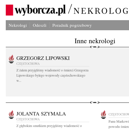
Nekrologi
Odeszli
Poradnik pogrzebowy
Inne nekrologi
GRZEGORZ LIPOWSKI
CZĘSTOCHOWA
Z żalem przyjęliśmy wiadomość o śmierci Grzegorza
Lipowskiego byłego wojewody częstochowskiego
w...
JOLANTA SZYMALA
CZĘSTOCHO
CZĘSTOCHOWA
Panu Markowi 
Z głębokim smutkiem przyjęliśmy wiadomość o
powodu śmierci