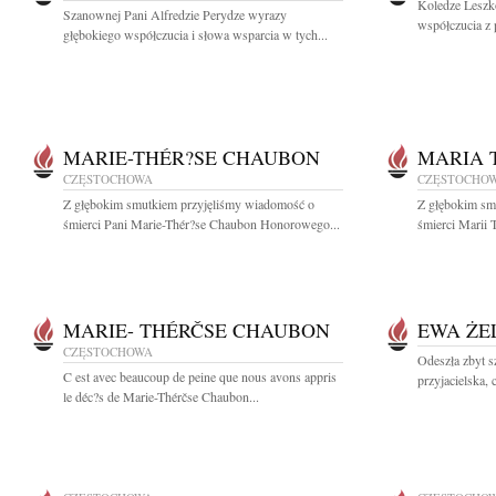
Koledze Leszk
Szanownej Pani Alfredzie Perydze wyrazy
współczucia z
głębokiego współczucia i słowa wsparcia w tych...
MARIE-THÉR?SE CHAUBON
MARIA 
CZĘSTOCHOWA
CZĘSTOCHO
Z głębokim smutkiem przyjęliśmy wiadomość o
Z głębokim sm
śmierci Pani Marie-Thér?se Chaubon Honorowego...
śmierci Marii 
MARIE- THÉRČSE CHAUBON
EWA ŻE
CZĘSTOCHOWA
Odeszła zbyt 
C est avec beaucoup de peine que nous avons appris
przyjacielska, 
le déc?s de Marie-Thérčse Chaubon...