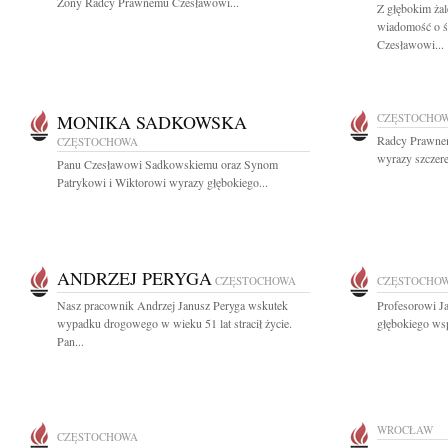
Żony Radcy Prawnemu Czesławowi...
Z głębokim żal
wiadomość o ś
Czesławowi...
MONIKA SADKOWSKA
CZĘSTOCHO
Radcy Prawne
CZĘSTOCHOWA
wyrazy szczere
Panu Czesławowi Sadkowskiemu oraz Synom
Patrykowi i Wiktorowi wyrazy głębokiego...
ANDRZEJ PERYGA
CZĘSTOCHOWA
CZĘSTOCHO
Nasz pracownik Andrzej Janusz Peryga wskutek
Profesorowi J
wypadku drogowego w wieku 51 lat stracił życie.
głębokiego wsp
Pan...
WROCŁAW
CZĘSTOCHOWA