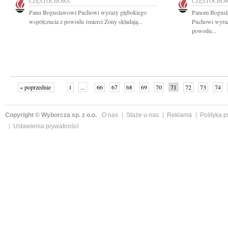
CZĘSTOCHOWA
CZĘSTOCHO
Panu Bogusławowi Puchowi wyrazy głębokiego
Panom Bogusł
współczucia z powodu śmierci Żony składają...
Puchowi wyraz
powodu...
« poprzednie
1
...
66
67
68
69
70
71
72
73
74
»
Copyright © Wyborcza sp. z o.o.
O nas
Staże u nas
Reklama
Polityka 
Ustawienia prywatności