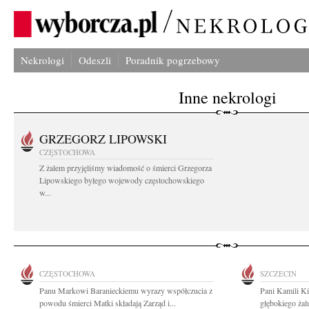
Nekrologi
Odeszli
Poradnik pogrzebowy
Inne nekrologi
GRZEGORZ LIPOWSKI
CZĘSTOCHOWA
Z żalem przyjęliśmy wiadomość o śmierci Grzegorza
Lipowskiego byłego wojewody częstochowskiego
w...
CZĘSTOCHOWA
SZCZECIN
Panu Markowi Baranieckiemu wyrazy współczucia z
Pani Kamili K
powodu śmierci Matki składają Zarząd i...
głębokiego żal