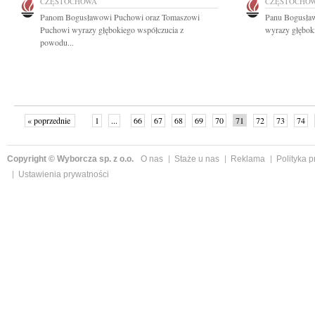
CZĘSTOCHOWA
CZĘSTOCHO
Panom Bogusławowi Puchowi oraz Tomaszowi
Panu Bogusła
Puchowi wyrazy głębokiego współczucia z
wyrazy głęboki
powodu...
« poprzednie
1
...
66
67
68
69
70
71
72
73
74
»
Copyright © Wyborcza sp. z o.o.
O nas
Staże u nas
Reklama
Polityka 
Ustawienia prywatności