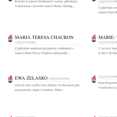
Koledze Leszkowi Drabentowi wyrazy głębokiego
CZĘSTOCHO
współczucia z powodu śmierci Mamy składają...
Z głębokim sm
śmierci Pani 
MARIA TERESA CHAUBON
MARIE-
CZĘSTOCHOWA
CZĘSTOCHO
Z głębokim smutkiem przyjęliśmy wiadomość o
C est avec bea
śmierci Marii Teresy Chaubon założycielki...
le déc?s de Ma
EWA ŻELASKO
CZĘSTOCHO
CZĘSTOCHOWA
Panu Bogusła
Odeszła zbyt szybko Ewa Żelasko Osoba niezwykle
współczucia z 
przyjacielska, ciepła i wrażliwa. Mimo...