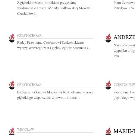
Z głębokim żalem i smutkiem przyjęliśmy
Panu Czesław
wiadomość o śmierci Moniki Sadkowskiej Mężowi
Patrykowi i Wi
Czesławowi...
CZĘSTOCHOWA
ANDRZE
Radcy Prawnemu Czesławowi Sadkowskiemu
Nasz pracowni
wyrazy szczerego żalu i głębokiego współczucia z...
wypadku drogow
Pan...
CZĘSTOCHOWA
CZĘSTOCHO
Profesorowi Janowi Maciejowi Kościelnemu wyrazy
Szanownej Pan
głębokiego współczucia z powodu śmierci...
głębokiego wsp
WROCŁAW
MARIE-