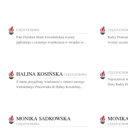
CZĘSTOCHOWA
CZĘSTOCHO
Pani Dyrektor Marii Szwedzińskiej wyrazy
Radcy Prawne
głębokiego i szczerego współczucia w związku ze...
wyrazy szczere
HALINA KOSIŃSKA
CZĘSTOCHO
CZĘSTOCHOWA
Najszczersze 
Z żalem przyjęliśmy wiadomość o śmierci naszego
Żony Radcy P
wieloletniego Pracownika dr Haliny Kosińskiej...
MONIKA SADKOWSKA
MONIK
CZĘSTOCHOWA
CZĘSTOCHO