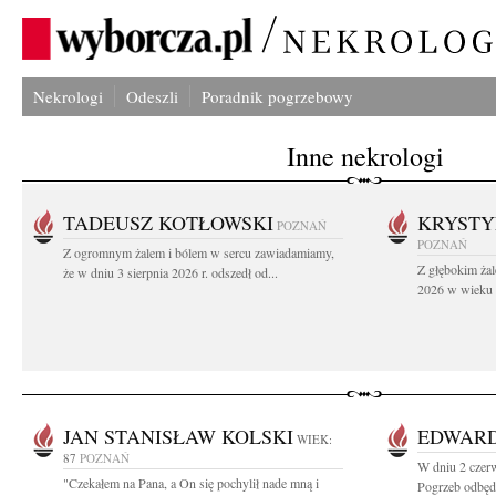
Nekrologi
Odeszli
Poradnik pogrzebowy
Inne nekrologi
TADEUSZ KOTŁOWSKI
KRYST
POZNAŃ
POZNAŃ
Z ogromnym żalem i bólem w sercu zawiadamiamy,
Z głębokim żal
że w dniu 3 sierpnia 2026 r. odszedł od...
2026 w wieku 9
JAN STANISŁAW KOLSKI
EDWAR
WIEK:
87
POZNAŃ
W dniu 2 czer
"Czekałem na Pana, a On się pochylił nade mną i
Pogrzeb odbędz