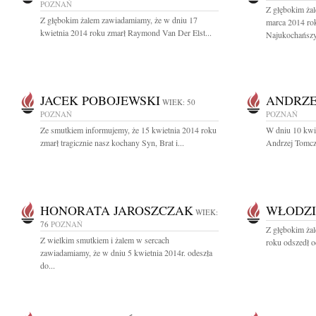
POZNAŃ
Z głębokim ża
Z głębokim żalem zawiadamiamy, że w dniu 17
marca 2014 rok
kwietnia 2014 roku zmarł Raymond Van Der Elst...
Najukochańszy.
JACEK POBOJEWSKI
ANDRZE
WIEK: 50
POZNAŃ
POZNAŃ
Ze smutkiem informujemy, że 15 kwietnia 2014 roku
W dniu 10 kwie
zmarł tragicznie nasz kochany Syn, Brat i...
Andrzej Tomcza
HONORATA JAROSZCZAK
WŁODZI
WIEK:
76
POZNAŃ
Z głębokim ża
Z wielkim smutkiem i żalem w sercach
roku odszedł o
zawiadamiamy, że w dniu 5 kwietnia 2014r. odeszła
do...