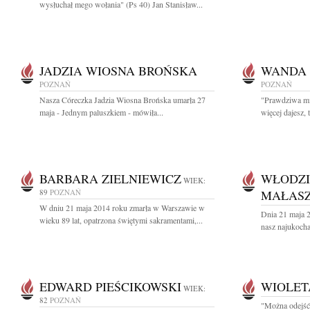
wysłuchał mego wołania" (Ps 40) Jan Stanisław...
JADZIA WIOSNA BROŃSKA
WANDA
POZNAŃ
POZNAŃ
Nasza Córeczka Jadzia Wiosna Brońska umarła 27
"Prawdziwa mił
maja - Jednym paluszkiem - mówiła...
więcej dajesz, t
BARBARA ZIELNIEWICZ
WŁODZI
WIEK:
89
POZNAŃ
MAŁASZ
W dniu 21 maja 2014 roku zmarła w Warszawie w
Dnia 21 maja 2
wieku 89 lat, opatrzona świętymi sakramentami,...
nasz najukocha
EDWARD PIEŚCIKOWSKI
WIOLET
WIEK:
82
POZNAŃ
"Można odejść 