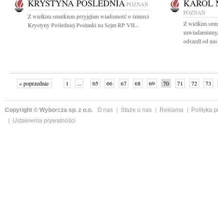
KRYSTYNA POŚLEDNIA
KAROL 
POZNAŃ
POZNAŃ
Z wielkim smutkiem przyjęłam wiadomość o śmierci
Z wielkim smu
Krystyny Pośledniej Posłanki na Sejm RP VII...
zawiadamiamy,
odszedł od nas.
« poprzednie
1
...
65
66
67
68
69
70
71
72
73
»
Copyright © Wyborcza sp. z o.o.
O nas
Staże u nas
Reklama
Polityka 
Ustawienia prywatności