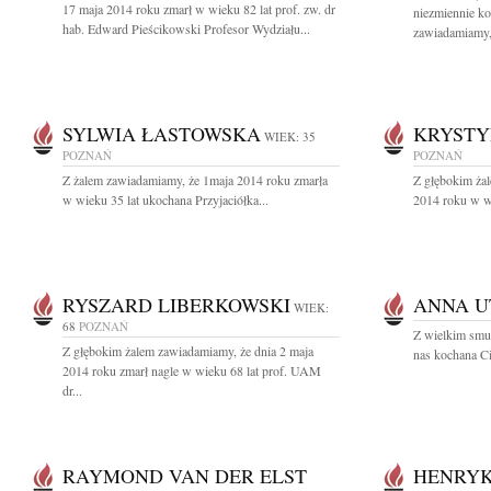
17 maja 2014 roku zmarł w wieku 82 lat prof. zw. dr
niezmiennie k
hab. Edward Pieścikowski Profesor Wydziału...
zawiadamiamy,.
SYLWIA ŁASTOWSKA
KRYSTY
WIEK: 35
POZNAŃ
POZNAŃ
Z żalem zawiadamiamy, że 1maja 2014 roku zmarła
Z głębokim ża
w wieku 35 lat ukochana Przyjaciółka...
2014 roku w wi
RYSZARD LIBERKOWSKI
ANNA U
WIEK:
68
POZNAŃ
Z wielkim smu
Z głębokim żalem zawiadamiamy, że dnia 2 maja
nas kochana Ci
2014 roku zmarł nagle w wieku 68 lat prof. UAM
dr...
RAYMOND VAN DER ELST
HENRYK