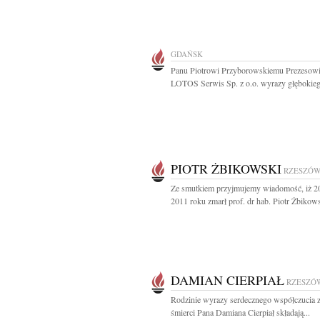
GDAŃSK
Panu Piotrowi Przyborowskiemu Prezesowi
LOTOS Serwis Sp. z o.o. wyrazy głębokieg
PIOTR ŻBIKOWSKI
RZESZÓ
Ze smutkiem przyjmujemy wiadomość, iż 20
2011 roku zmarł prof. dr hab. Piotr Żbikows
DAMIAN CIERPIAŁ
RZESZÓ
Rodzinie wyrazy serdecznego współczucia
śmierci Pana Damiana Cierpiał składają...