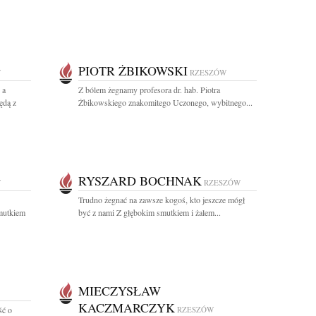
PIOTR ŻBIKOWSKI
W
RZESZÓW
 a
Z bólem żegnamy profesora dr. hab. Piotra
ędą z
Żbikowskiego znakomitego Uczonego, wybitnego...
RYSZARD BOCHNAK
W
RZESZÓW
Trudno żegnać na zawsze kogoś, kto jeszcze mógł
mutkiem
być z nami Z głębokim smutkiem i żalem...
MIECZYSŁAW
KACZMARCZYK
ść o
RZESZÓW