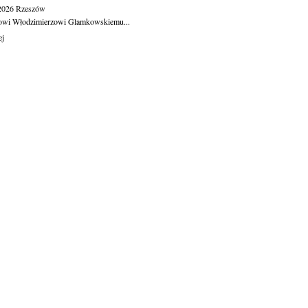
.2026
Rzeszów
owi Włodzimierzowi Glamkowskiemu...
ej