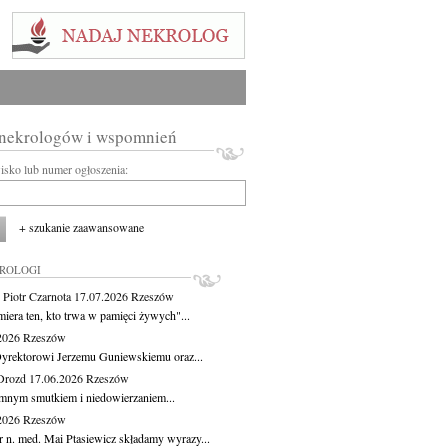
 nekrologów i wspomnień
wisko lub numer ogłoszenia:
+ szukanie zaawansowane
KROLOGI
 Piotr Czarnota
17.07.2026
Rzeszów
miera ten, kto trwa w pamięci żywych"...
.2026
Rzeszów
yrektorowi Jerzemu Guniewskiemu oraz...
Drozd
17.06.2026
Rzeszów
mnym smutkiem i niedowierzaniem...
.2026
Rzeszów
r n. med. Mai Ptasiewicz składamy wyrazy...