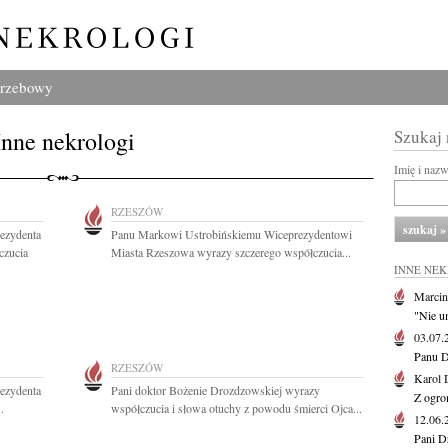
grzebowy
Inne nekrologi
Szukaj
Imię i naz
RZESZÓW
ezydenta
Panu Markowi Ustrobińskiemu Wiceprezydentowi
czucia
Miasta Rzeszowa wyrazy szczerego współczucia...
INNE NE
Marcin
"Nie u
03.07
Panu D
RZESZÓW
Karol 
ezydenta
Pani doktor Bożenie Drozdzowskiej wyrazy
Z ogro
.
współczucia i słowa otuchy z powodu śmierci Ojca...
12.06
Pani D