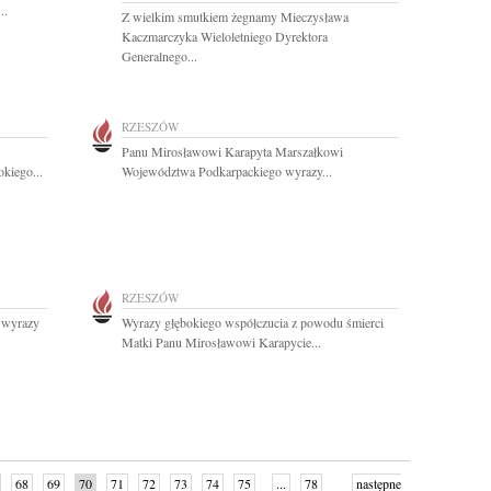
..
Z wielkim smutkiem żegnamy Mieczysława
Kaczmarczyka Wieloletniego Dyrektora
Generalnego...
RZESZÓW
Panu Mirosławowi Karapyta Marszałkowi
kiego...
Województwa Podkarpackiego wyrazy...
RZESZÓW
 wyrazy
Wyrazy głębokiego współczucia z powodu śmierci
Matki Panu Mirosławowi Karapycie...
68
69
70
71
72
73
74
75
...
78
następne