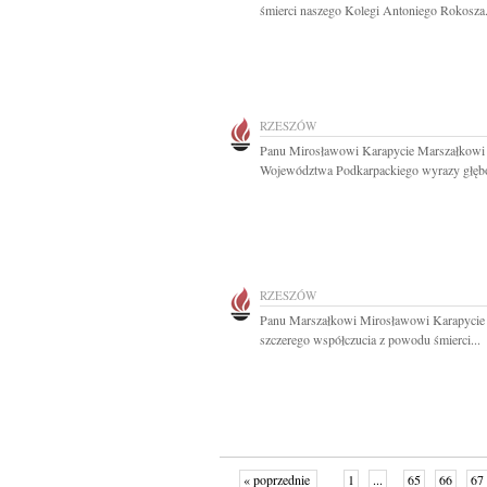
śmierci naszego Kolegi Antoniego Rokosza.
RZESZÓW
Panu Mirosławowi Karapycie Marszałkowi
Województwa Podkarpackiego wyrazy głębo
RZESZÓW
Panu Marszałkowi Mirosławowi Karapycie
szczerego współczucia z powodu śmierci...
« poprzednie
1
...
65
66
67