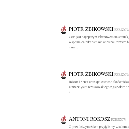
PIOTR ŻBIKOWSKI
RZESZÓ
Czas jest najlepszym lekarstwem na smutek,
wspomnień nikt nam nie odbierze, zawsze b
nami...
PIOTR ŻBIKOWSKI
RZESZÓ
Rektor i Senat oraz społeczność akademicka
Uniwersytetu Rzeszowskiego z głębokim s
i...
ANTONI ROKOSZ
RZESZÓW
Z prawdziwym żalem przyjęliśmy wiadomo