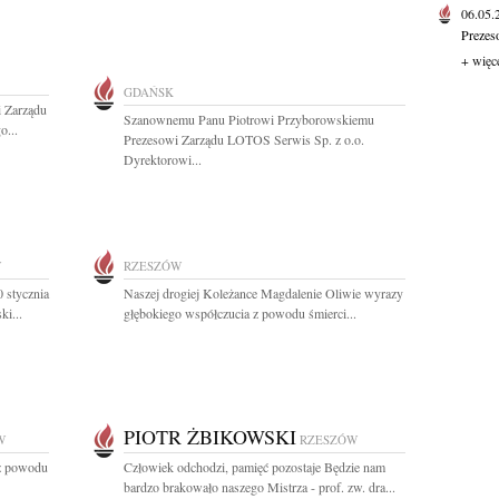
06.05
Prezes
+ więc
GDAŃSK
 Zarządu
Szanownemu Panu Piotrowi Przyborowskiemu
o...
Prezesowi Zarządu LOTOS Serwis Sp. z o.o.
Dyrektorowi...
W
RZESZÓW
 stycznia
Naszej drogiej Koleżance Magdalenie Oliwie wyrazy
ki...
głębokiego współczucia z powodu śmierci...
PIOTR ŻBIKOWSKI
W
RZESZÓW
 z powodu
Człowiek odchodzi, pamięć pozostaje Będzie nam
bardzo brakowało naszego Mistrza - prof. zw. dra...