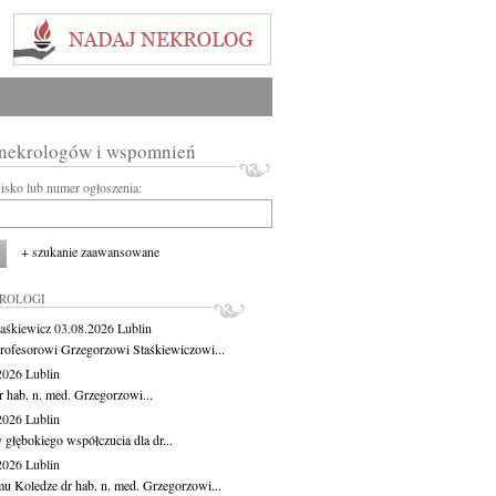
 nekrologów i wspomnień
wisko lub numer ogłoszenia:
+ szukanie zaawansowane
KROLOGI
aśkiewicz
03.08.2026
Lublin
rofesorowi Grzegorzowi Staśkiewiczowi...
.2026
Lublin
r hab. n. med. Grzegorzowi...
.2026
Lublin
 głębokiego współczucia dla dr...
.2026
Lublin
u Koledze dr hab. n. med. Grzegorzowi...