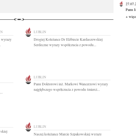
27.07
Panu J
+ więc
IN
LUBLIN
e wyrazy
Drogiej Koleżance Dr Elżbiecie Kardaszewskiej
.
Serdeczne wyrazy współczucia z powodu...
LUBLIN
Panu Doktorowi inż. Markowi Wancerzowi wyrazy
najgłębszego współczucia z powodu śmierci...
..
LUBLIN
skiej
Naszej koleżance Marcie Szpakowskiej wyrazy