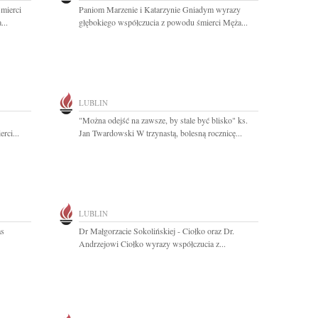
mierci
Paniom Marzenie i Katarzynie Gniadym wyrazy
...
głębokiego współczucia z powodu śmierci Męża...
LUBLIN
"Można odejść na zawsze, by stale być blisko" ks.
rci...
Jan Twardowski W trzynastą, bolesną rocznicę...
LUBLIN
as
Dr Małgorzacie Sokolińskiej - Ciołko oraz Dr.
Andrzejowi Ciołko wyrazy współczucia z...