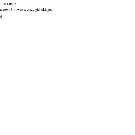
.2026
Lublin
ackowi Sprawce wyrazy głębokiego...
ej