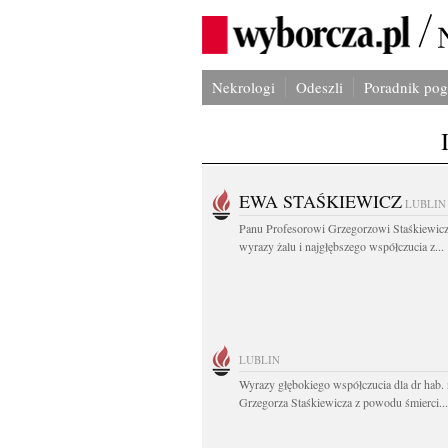
Nekrologi
Odeszli
Poradnik po
EWA STAŚKIEWICZ
LUBLIN
Panu Profesorowi Grzegorzowi Staśkiewic
wyrazy żalu i najgłębszego współczucia z...
LUBLIN
Wyrazy głębokiego współczucia dla dr hab. 
Grzegorza Staśkiewicza z powodu śmierci...