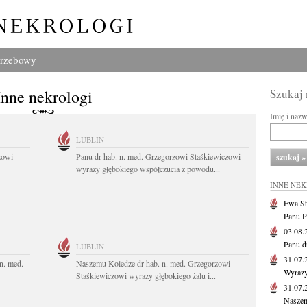
grzebowy
Inne nekrologi
Szukaj
Imię i naz
LUBLIN
zowi
Panu dr hab. n. med. Grzegorzowi Staśkiewiczowi
wyrazy głębokiego współczucia z powodu...
INNE NE
Ewa St
Panu P
03.08
Panu d
LUBLIN
31.07
n. med.
Naszemu Koledze dr hab. n. med. Grzegorzowi
Wyrazy
Staśkiewiczowi wyrazy głębokiego żalu i...
31.07
Naszem