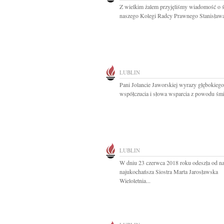
Z wielkim żalem przyjęliśmy wiadomość o ś
naszego Kolegi Radcy Prawnego Stanisława
LUBLIN
Pani Jolancie Jaworskiej wyrazy głębokiego
współczucia i słowa wsparcia z powodu śmie
LUBLIN
W dniu 23 czerwca 2018 roku odeszła od n
najukochańsza Siostra Marta Jarosławska
Wieloletnia...