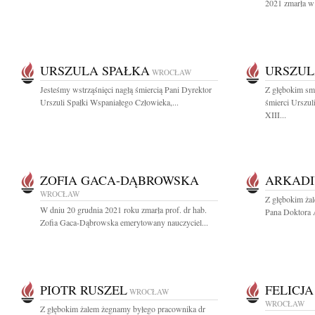
2021 zmarła w 
URSZULA SPAŁKA
URSZUL
WROCŁAW
Jesteśmy wstrząśnięci nagłą śmiercią Pani Dyrektor
Z głębokim sm
Urszuli Spałki Wspaniałego Człowieka,...
śmierci Urszul
XIII...
ZOFIA GACA-DĄBROWSKA
ARKADI
WROCŁAW
Z głębokim ża
W dniu 20 grudnia 2021 roku zmarła prof. dr hab.
Pana Doktora A
Zofia Gaca-Dąbrowska emerytowany nauczyciel...
PIOTR RUSZEL
FELICJA
WROCŁAW
WROCŁAW
Z głębokim żalem żegnamy byłego pracownika dr