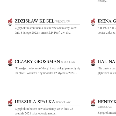
Szkoły...
ZDZISŁAW KEGEL
IRENA 
WROCŁAW
Z głębokim smutkiem i żalem zawiadamiamy, że w
3 II 1923 5 
dniu 8 lutego 2022 r. zmarł Ś.P. Prof. zw. dr...
postać z duszą
CEZARY GROSSMAN
HALIN
WROCŁAW
"Umarłych wieczność dotąd trwa, dokąd pamięcią się
Nie umiera ten
im płaci" Wisława Szymborska 12 stycznia 2022...
głębokim żale
URSZULA SPAŁKA
HENRYK
WROCŁAW
WROCŁAW
Z głębokim bólem zawiadamiamy, że w dniu 25
Z głębokim ża
grudnia 2021 roku odeszła nasza...