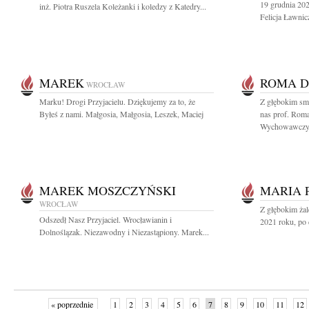
19 grudnia 202
inż. Piotra Ruszela Koleżanki i koledzy z Katedry...
Felicja Ławnic
MAREK
ROMA 
WROCŁAW
Marku! Drogi Przyjacielu. Dziękujemy za to, że
Z głębokim sm
Byłeś z nami. Małgosia, Małgosia, Leszek, Maciej
nas prof. Ro
Wychowawczyn
MAREK MOSZCZYŃSKI
MARIA 
WROCŁAW
Z głębokim żal
Odszedł Nasz Przyjaciel. Wrocławianin i
2021 roku, po d
Dolnoślązak. Niezawodny i Niezastąpiony. Marek...
« poprzednie
1
2
3
4
5
6
7
8
9
10
11
12