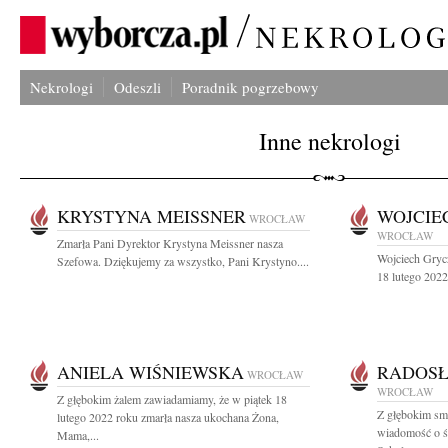
Nekrologi
Odeszli
Poradnik pogrzebowy
Inne nekrologi
KRYSTYNA MEISSNER
WOJCIE
WROCŁAW
WROCŁAW
Zmarła Pani Dyrektor Krystyna Meissner nasza
Wojciech Gryc
Szefowa. Dziękujemy za wszystko, Pani Krystyno....
18 lutego 2022
ANIELA WIŚNIEWSKA
RADOSŁ
WROCŁAW
WROCŁAW
Z głębokim żalem zawiadamiamy, że w piątek 18
Z głębokim smu
lutego 2022 roku zmarła nasza ukochana Żona,
wiadomość o ś
Mama,...