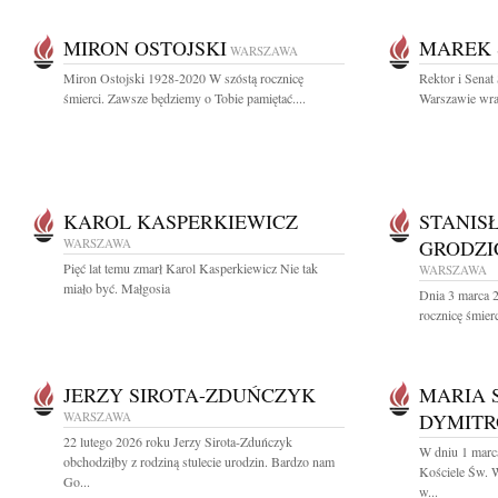
MIRON OSTOJSKI
MAREK 
WARSZAWA
Miron Ostojski 1928-2020 W szóstą rocznicę
Rektor i Sena
śmierci. Zawsze będziemy o Tobie pamiętać....
Warszawie wraz
KAROL KASPERKIEWICZ
STANIS
WARSZAWA
GRODZI
Pięć lat temu zmarł Karol Kasperkiewicz Nie tak
WARSZAWA
miało być. Małgosia
Dnia 3 marca 2
rocznicę śmier
JERZY SIROTA-ZDUŃCZYK
MARIA 
WARSZAWA
DYMIT
22 lutego 2026 roku Jerzy Sirota-Zduńczyk
W dniu 1 marc
obchodziłby z rodziną stulecie urodzin. Bardzo nam
Kościele Św. 
Go...
w...