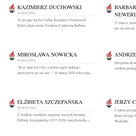
KAZIMIERZ DUCHOWSKI
BARBA
WARSZAWA
NEWER
To już pięć lat bez Ciebie Kazimierz Duchowski
21 marca, przed
Byłeś całym moim Światem Z miłością Barbara
nas na zawsze
MIROSŁAWA NOWICKA
ANDRZE
WARSZAWA
Drogiemu Kole
"Ktoś tutaj był i był, a potem nagle zniknął i
wielkim podzię
uporczywie go nie ma..." 16 marca 2026 roku mija...
ELŻBIETA SZCZEPAŃSKA
JERZY 
WARSZAWA
Z żalem przyj
Z wielkim smutkiem żegnamy naszą Koleżankę
Brata Jerzego
Elżbietę Szczepańską (1937-2026) muzykolożkę i...
Wydziału...