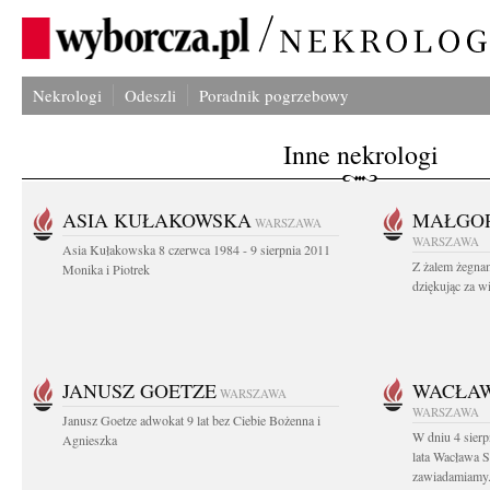
Nekrologi
Odeszli
Poradnik pogrzebowy
Inne nekrologi
ASIA KUŁAKOWSKA
MAŁGOR
WARSZAWA
WARSZAWA
Asia Kułakowska 8 czerwca 1984 - 9 sierpnia 2011
Z żalem żegnam
Monika i Piotrek
dziękując za w
JANUSZ GOETZE
WACŁAW
WARSZAWA
WARSZAWA
Janusz Goetze adwokat 9 lat bez Ciebie Bożenna i
W dniu 4 sier
Agnieszka
lata Wacława 
zawiadamiamy.