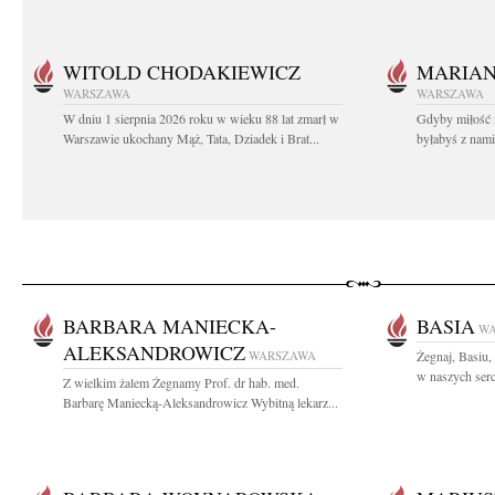
WITOLD CHODAKIEWICZ
MARIA
WARSZAWA
WARSZAWA
W dniu 1 sierpnia 2026 roku w wieku 88 lat zmarł w
Gdyby miłość 
Warszawie ukochany Mąż, Tata, Dziadek i Brat...
byłabyś z nami 
BARBARA MANIECKA-
BASIA
W
ALEKSANDROWICZ
WARSZAWA
Żegnaj, Basiu,
w naszych serc
Z wielkim żalem Żegnamy Prof. dr hab. med.
Barbarę Maniecką-Aleksandrowicz Wybitną lekarz...