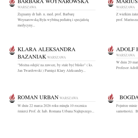
BARBARA WOYNAROWSKA
MARIUS
WARSZAWA
WARSZAWA
Żegnamy dr hab. n. med. prof. Barbarę
Z wielkim żal
Woynarowską Była wybitną pediatrą i specjalistą
prof. Mariusza
medycyny...
KLARA ALEKSANDRA
ADOLF 
BAZANIAK
WARSZAWA
WARSZAWA
W dniu 20 mar
"Można odejść na zawsze, by stale być blisko" ( ks.
Profesor Adolf
Jan Twardowski ) Pamięci Klary Aleksandry...
ROMAN URBAN
BOGDA
WARSZAWA
W dniu 22 marca 2026 roku minęła 10 rocznica
Pojutrze minie
śmierci Prof. dr. hab. Romana Urbana Najlepszego...
samotności. Bo