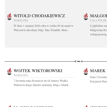
WITOLD CHODAKIEWICZ
MAŁGOR
WARSZAWA
CAŁA POLSK
W dniu 1 sierpnia 2026 roku w wieku 88 lat zmarł w
Z głębokim sm
Warszawie ukochany Mąż, Tata, Dziadek i Brat...
Małgorzatę Ko
wdzięcznością.
WOJTEK WIKTOROWSKI
MAREK 
WARSZAWA
Dnia 2 kwietni
7 kwietnia mija dwanaście lat od śmierci Wojtka
Przyjaciel Mar
Wiktorowskiego Bardzo tęsknimy Maja i Olutek