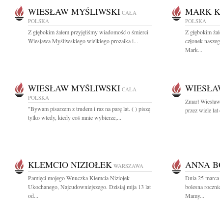
WIESŁAW MYŚLIWSKI
MARK K
CAŁA
POLSKA
POLSKA
Z głębokim żalem przyjęliśmy wiadomość o śmierci
Z głębokim ża
Wiesława Myśliwskiego wielkiego prozaika i...
członek nasze
Mark...
WIESŁAW MYŚLIWSKI
WIESŁA
CAŁA
POLSKA
Zmarł Wiesław
"Bywam pisarzem z trudem i raz na parę lat. ( ) piszę
przez wiele lat
tylko wtedy, kiedy coś mnie wybierze,...
KLEMCIO NIZIOŁEK
ANNA B
WARSZAWA
Pamięci mojego Wnuczka Klemcia Niziołek
Dnia 25 marca 
Ukochanego, Najcudowniejszego. Dzisiaj mija 13 lat
bolesna roczni
od...
Mamy...