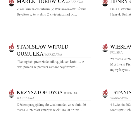
MAREK BOREWICZ
HENRY
WARSZAWA
Z wielkim żalem informuję Warszawiaków i Świat
Dnia 1 kwietni
Brydżowy, że w dniu 2 kwietnia zmarł po...
Henryk Bułhak 
STANISŁAW WITOLD
WIESŁA
GUMUŁKA
POLSKA
WARSZAWA
29 marca 2026
"We mgłach przeszłości nikną, jak sen krótki... A
Myśliwski Pis
czas powoli w pamięci zamaże Najdroższe...
najwyższym...
KRZYSZTOF DYGA
STANIS
WIEK: 84
WARSZAWA
WARSZAWA
Z żalem przyjęliśmy do wiadomości, że w dniu 26
4 kwietnia 202
marca 2026 roku zmarł w wieku 84 lat dr inż....
Stanisław Stebe