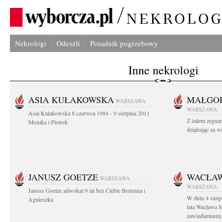
Nekrologi
Odeszli
Poradnik pogrzebowy
Inne nekrologi
ASIA KUŁAKOWSKA
MAŁGOR
WARSZAWA
WARSZAWA
Asia Kułakowska 8 czerwca 1984 - 9 sierpnia 2011
Z żalem żegnam
Monika i Piotrek
dziękując za w
JANUSZ GOETZE
WACŁAW
WARSZAWA
WARSZAWA
Janusz Goetze adwokat 9 lat bez Ciebie Bożenna i
W dniu 4 sier
Agnieszka
lata Wacława 
zawiadamiamy.