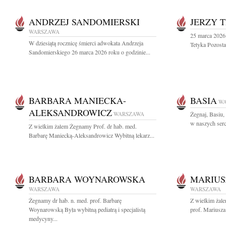
ANDRZEJ SANDOMIERSKI
JERZY 
WARSZAWA
25 marca 2026 
W dziesiątą rocznicę śmierci adwokata Andrzeja
Tetyka Pozosta
Sandomierskiego 26 marca 2026 roku o godzinie...
BARBARA MANIECKA-
BASIA
W
ALEKSANDROWICZ
WARSZAWA
Żegnaj, Basiu,
w naszych serc
Z wielkim żalem Żegnamy Prof. dr hab. med.
Barbarę Maniecką-Aleksandrowicz Wybitną lekarz...
BARBARA WOYNAROWSKA
MARIUS
WARSZAWA
WARSZAWA
Żegnamy dr hab. n. med. prof. Barbarę
Z wielkim żal
Woynarowską Była wybitną pediatrą i specjalistą
prof. Mariusza
medycyny...