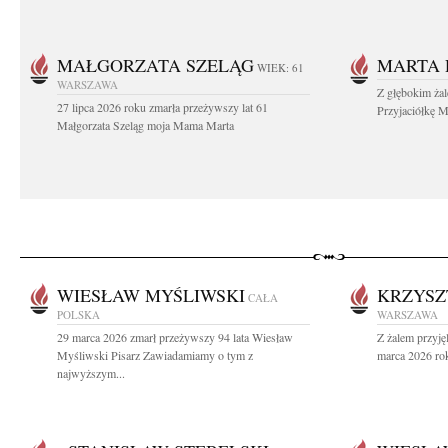
MAŁGORZATA SZELĄG
MARTA 
WIEK: 61
WARSZAWA
Z głębokim ża
27 lipca 2026 roku zmarła przeżywszy lat 61
Przyjaciółkę M
Małgorzata Szeląg moja Mama Marta
WIESŁAW MYŚLIWSKI
KRZYSZ
CAŁA
POLSKA
WARSZAWA
29 marca 2026 zmarł przeżywszy 94 lata Wiesław
Z żalem przyję
Myśliwski Pisarz Zawiadamiamy o tym z
marca 2026 rok
najwyższym...