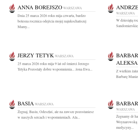
ANNA BOREJSZO
ANDRZE
WARSZAWA
WARSZAWA
Dnia 25 marca 2026 roku mija czwarta, bardzo
W dziesiątą ro
bolesna rocznica odejścia mojej najukochańszej
Sandomierskieg
Mamy...
JERZY TETYK
BARBAR
WARSZAWA
ALEKSA
25 marca 2026 roku mija 9 lat od śmierci Jerzego
Tetyka Pozostały dobre wspomnienia... żona Ewa...
Z wielkim żal
Barbarę Manie
BASIA
BARBA
WARSZAWA
WARSZAWA
Żegnaj, Basiu, Odeszłaś, ale na zawsze pozostaniesz
Żegnamy dr hab
w naszych sercach i wspomnieniach. Ala...
Woynarowską By
medycyny...