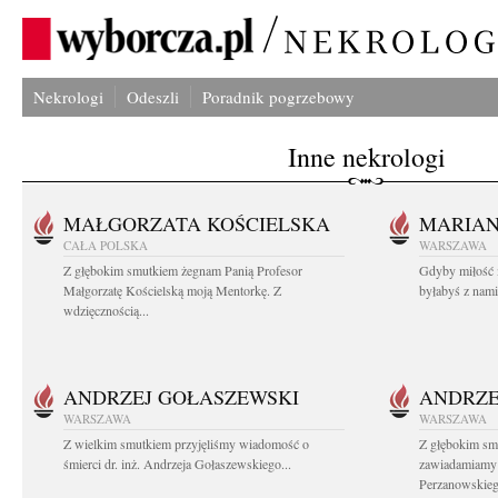
Nekrologi
Odeszli
Poradnik pogrzebowy
Inne nekrologi
MAŁGORZATA KOŚCIELSKA
MARIA
CAŁA POLSKA
WARSZAWA
Z głębokim smutkiem żegnam Panią Profesor
Gdyby miłość 
Małgorzatę Kościelską moją Mentorkę. Z
byłabyś z nami 
wdzięcznością...
ANDRZEJ GOŁASZEWSKI
ANDRZE
WARSZAWA
WARSZAWA
Z wielkim smutkiem przyjęliśmy wiadomość o
Z głębokim sm
śmierci dr. inż. Andrzeja Gołaszewskiego...
zawiadamiamy o
Perzanowskieg