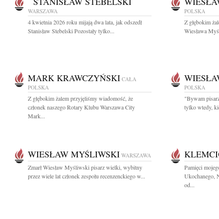
STANISŁAW STEBELSKI
WIESŁA
WARSZAWA
POLSKA
4 kwietnia 2026 roku mijają dwa lata, jak odszedł
Z głębokim ża
Stanisław Stebelski Pozostały tylko...
Wiesława Myśli
MARK KRAWCZYŃSKI
WIESŁA
CAŁA
POLSKA
POLSKA
Z głębokim żalem przyjęliśmy wiadomość, że
"Bywam pisarzem
członek naszego Rotary Klubu Warszawa City
tylko wtedy, k
Mark...
WIESŁAW MYŚLIWSKI
KLEMCI
WARSZAWA
Zmarł Wiesław Myśliwski pisarz wielki, wybitny
Pamięci mojeg
przez wiele lat członek zespołu recenzenckiego w...
Ukochanego, Na
od...