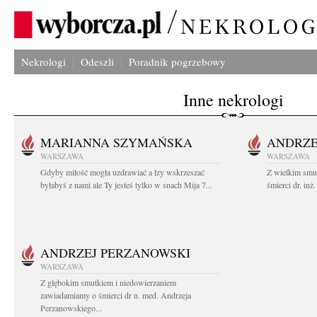
Nekrologi
Odeszli
Poradnik pogrzebowy
Inne nekrologi
MARIANNA SZYMAŃSKA
ANDRZE
WARSZAWA
WARSZAWA
Gdyby miłość mogła uzdrawiać a łzy wskrzeszać
Z wielkim smu
byłabyś z nami ale Ty jesteś tylko w snach Mija 7...
śmierci dr. in
ANDRZEJ PERZANOWSKI
WARSZAWA
Z głębokim smutkiem i niedowierzaniem
zawiadamiamy o śmierci dr n. med. Andrzeja
Perzanowskiego...