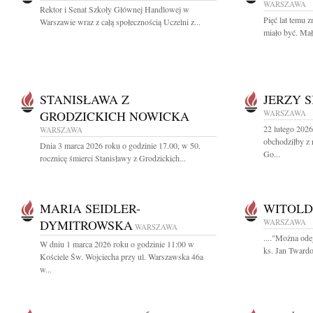
WARSZAWA
Rektor i Senat Szkoły Głównej Handlowej w
Pięć lat temu 
Warszawie wraz z całą społecznością Uczelni z...
miało być. Mał
STANISŁAWA Z
JERZY 
GRODZICKICH NOWICKA
WARSZAWA
22 lutego 2026
WARSZAWA
obchodziłby z 
Dnia 3 marca 2026 roku o godzinie 17.00, w 50.
Go...
rocznicę śmierci Stanisławy z Grodzickich...
MARIA SEIDLER-
WITOLD
DYMITROWSKA
WARSZAWA
WARSZAWA
...."Można odej
W dniu 1 marca 2026 roku o godzinie 11:00 w
ks. Jan Twardo
Kościele Św. Wojciecha przy ul. Warszawska 46a
w...