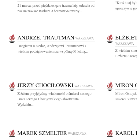
"Ktoś tutaj był
21 marca, przed pięćdziesięciu trzema laty, odeszła od
uporczywie go 
nas na zawsze Barbara Abramow-Newerly...
ANDRZEJ TRAUTMAN
ELŻBIE
WARSZAWA
WARSZAWA
Drogiemu Koledze, Andrzejowi Trautmanowi z
Z wielkim smu
wielkim podziękowaniem za wspólną 60-letnią...
Elżbietę Szcze
JERZY CHOCIŁOWSKI
MIRON 
WARSZAWA
Z żalem przyjęłyśmy wiadomość o śmierci naszego
Miron Ostojsk
Brata Jerzego Chociłowskiego absolwenta
śmierci. Zawsz
Wydziału...
MAREK SZMELTER
KAROL 
WARSZAWA