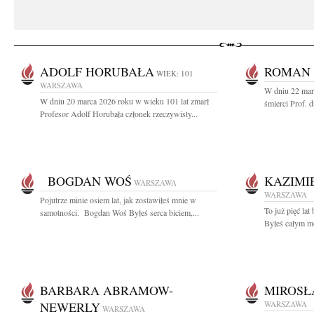
ADOLF HORUBAŁA
ROMAN
WIEK: 101
WARSZAWA
W dniu 22 mar
W dniu 20 marca 2026 roku w wieku 101 lat zmarł
śmierci Prof. 
Profesor Adolf Horubała członek rzeczywisty...
BOGDAN WOŚ
KAZIMI
WARSZAWA
WARSZAWA
Pojutrze minie osiem lat, jak zostawiłeś mnie w
To już pięć la
samotności. Bogdan Woś Byłeś serca biciem,...
Byłeś całym m
BARBARA ABRAMOW-
MIROSŁ
NEWERLY
WARSZAWA
WARSZAWA