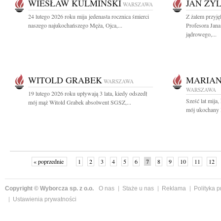
WIESŁAW KULMIŃSKI
JAN ŻYL
WARSZAWA
24 lutego 2026 roku mija jedenasta rocznica śmierci
Z żalem przyj
naszego najukochańszego Męża, Ojca,...
Profesora Jana
jądrowego,...
WITOLD GRABEK
MARIAN
WARSZAWA
WARSZAWA
19 lutego 2026 roku upływają 3 lata, kiedy odszedł
Sześć lat mija
mój mąż Witold Grabek absolwent SGSZ,...
mój ukochany 
« poprzednie
1
2
3
4
5
6
7
8
9
10
11
12
Copyright © Wyborcza sp. z o.o.
O nas
Staże u nas
Reklama
Polityka 
Ustawienia prywatności