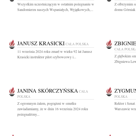
Wszystkim uczestniczącym w ostatnim pożegnaniu w
Z olbrzymim s
Sandomierzu naszych Wspaniałych, Wyjątkowych,...
domu Górniak Ł
JANUSZ KRASICKI
ZBIGNI
CAŁA POLSKA
CAŁA POLSK
11 września 2024 roku zmarł w wieku 92 lat Janusz
Z głębokim smu
Krasicki instruktor pilot szybowcowy i...
Zbigniewa Lew
JANINA SKÓRCZYŃSKA
ZYGMUN
CAŁA
POLSKA
POLSKA
Z ogromnym żalem, pogrążeni w smutku
Rektor i Sena
zawiadamiamy, że w dniu 16 września 2024 roku
Warszawie wraz
pożegnaliśmy...