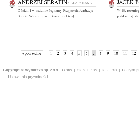
ANDRZEJ SERAFIN
JACEK 
CAŁA POLSKA
Z żalem i w zadumie żegnamy Przyjaciela Andrzeja
W 10. rocznicę
Serafin Wiceprezesa i Dyrektora Działu...
polskich służb 
« poprzednie
1
2
3
4
5
6
7
8
9
10
11
12
Copyright © Wyborcza sp. z o.o.
O nas
Staże u nas
Reklama
Polityka 
Ustawienia prywatności