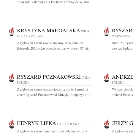
2024 roku odszedł nasz kochany krewny dr Wiktor...
KRYSTYNA MRUGALSKA
RYSZAR
WIEK:
87
CAŁA POLSKA
WARSZAWA
Z głębokim żalem zawiadamiamy, że w dniu 29
Maestro Rysza
listopada 2024 roku odeszła od nas w wieku 87 lat...
zawsze będą z 
RYSZARD POZNAKOWSKI
ANDRZE
CAŁA
POLSKA
POLSKA
Z głębokim smutkiem zawiadamiamy, że 1 grudnia
Wyrazy głębok
zmarł Ryszard Poznakowski Muzyk, kompozytor i...
śmierci Pana A
HENRYK LIPKA
JERZY 
CAŁA POLSKA
Z głębokim żalem i smutkiem zawiadamiamy, że w
Z głębokim ża