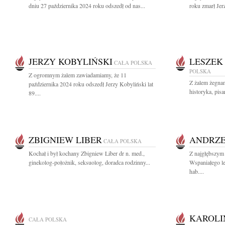
dniu 27 października 2024 roku odszedł od nas...
roku zmarł Jerz
JERZY KOBYLIŃSKI
LESZEK
CAŁA POLSKA
POLSKA
Z ogromnym żalem zawiadamiamy, że 11
Z żalem żegna
października 2024 roku odszedł Jerzy Kobyliński lat
historyka, pisar
89....
ZBIGNIEW LIBER
ANDRZE
CAŁA POLSKA
Kochał i był kochany Zbigniew Liber dr n. med.,
Z najgłębszym
ginekolog-położnik, seksuolog, doradca rodzinny...
Wspaniałego le
hab....
KAROLI
CAŁA POLSKA