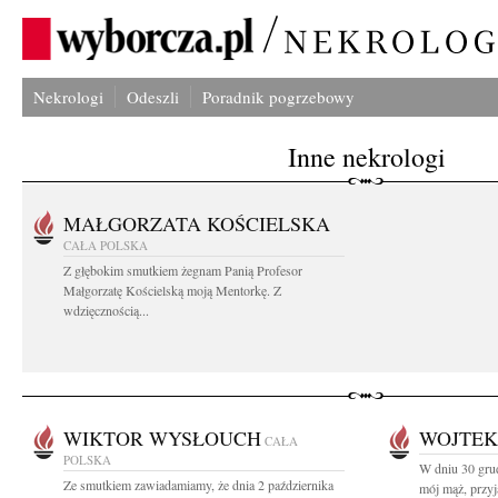
Nekrologi
Odeszli
Poradnik pogrzebowy
Inne nekrologi
MAŁGORZATA KOŚCIELSKA
CAŁA POLSKA
Z głębokim smutkiem żegnam Panią Profesor
Małgorzatę Kościelską moją Mentorkę. Z
wdzięcznością...
WIKTOR WYSŁOUCH
WOJTEK
CAŁA
POLSKA
W dniu 30 grud
Ze smutkiem zawiadamiamy, że dnia 2 października
mój mąż, przyja