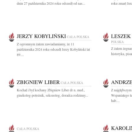
dniu 27 października 2024 roku odszedł od nas...
roku zmarł Jerz
JERZY KOBYLIŃSKI
LESZEK
CAŁA POLSKA
POLSKA
Z ogromnym żalem zawiadamiamy, że 11
Z żalem żegna
października 2024 roku odszedł Jerzy Kobyliński lat
historyka, pisar
89....
ZBIGNIEW LIBER
ANDRZE
CAŁA POLSKA
Kochał i był kochany Zbigniew Liber dr n. med.,
Z najgłębszym
ginekolog-położnik, seksuolog, doradca rodzinny...
Wspaniałego le
hab....
KAROLI
CAŁA POLSKA