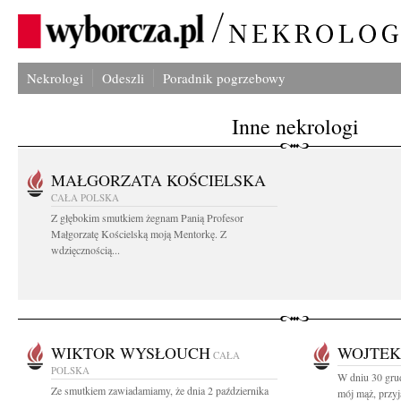
Nekrologi
Odeszli
Poradnik pogrzebowy
Inne nekrologi
MAŁGORZATA KOŚCIELSKA
CAŁA POLSKA
Z głębokim smutkiem żegnam Panią Profesor
Małgorzatę Kościelską moją Mentorkę. Z
wdzięcznością...
WIKTOR WYSŁOUCH
WOJTEK
CAŁA
POLSKA
W dniu 30 grud
Ze smutkiem zawiadamiamy, że dnia 2 października
mój mąż, przyja