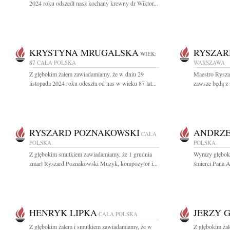
2024 roku odszedł nasz kochany krewny dr Wiktor...
KRYSTYNA MRUGALSKA
RYSZAR
WIEK:
87
CAŁA POLSKA
WARSZAWA
Z głębokim żalem zawiadamiamy, że w dniu 29
Maestro Rysza
listopada 2024 roku odeszła od nas w wieku 87 lat...
zawsze będą z 
RYSZARD POZNAKOWSKI
ANDRZE
CAŁA
POLSKA
POLSKA
Z głębokim smutkiem zawiadamiamy, że 1 grudnia
Wyrazy głębok
zmarł Ryszard Poznakowski Muzyk, kompozytor i...
śmierci Pana A
HENRYK LIPKA
JERZY 
CAŁA POLSKA
Z głębokim żalem i smutkiem zawiadamiamy, że w
Z głębokim ża