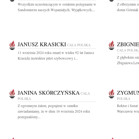
Wszystkim uczestniczącym w ostatnim pożegnaniu w
Z olbrzymim s
Sandomierzu naszych Wspaniałych, Wyjątkowych,...
domu Górniak Ł
JANUSZ KRASICKI
ZBIGNI
CAŁA POLSKA
CAŁA POLSK
11 września 2024 roku zmarł w wieku 92 lat Janusz
Z głębokim smu
Krasicki instruktor pilot szybowcowy i...
Zbigniewa Lew
JANINA SKÓRCZYŃSKA
ZYGMUN
CAŁA
POLSKA
POLSKA
Z ogromnym żalem, pogrążeni w smutku
Rektor i Sena
zawiadamiamy, że w dniu 16 września 2024 roku
Warszawie wraz
pożegnaliśmy...