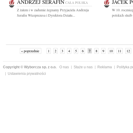
ANDRZEJ SERAFIN
JACEK 
CAŁA POLSKA
Z żalem i w zadumie żegnamy Przyjaciela Andrzeja
W 10. rocznicę
Serafin Wiceprezesa i Dyrektora Działu...
polskich służb 
« poprzednie
1
2
3
4
5
6
7
8
9
10
11
12
Copyright © Wyborcza sp. z o.o.
O nas
Staże u nas
Reklama
Polityka 
Ustawienia prywatności