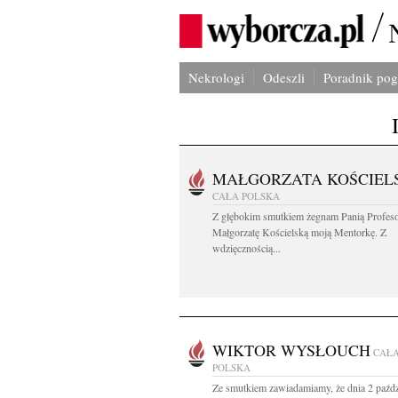
Nekrologi
Odeszli
Poradnik po
MAŁGORZATA KOŚCIEL
CAŁA POLSKA
Z głębokim smutkiem żegnam Panią Profes
Małgorzatę Kościelską moją Mentorkę. Z
wdzięcznością...
WIKTOR WYSŁOUCH
CAŁ
POLSKA
Ze smutkiem zawiadamiamy, że dnia 2 paźdz