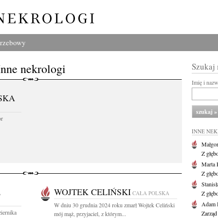
grzebowy
Inne nekrologi
Szukaj
Imię i naz
SKA
or
INNE NE
Małgor
Z głęb
Marta 
Z głęb
Stanis
WOJTEK CELIŃSKI
A
CAŁA POLSKA
Z głęb
Adam P
W dniu 30 grudnia 2024 roku zmarł Wojtek Celiński
iernika
Zarząd
mój mąż, przyjaciel, z którym...