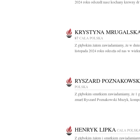
2024 roku odszedł nasz kochany krewny dr 
KRYSTYNA MRUGALSK
87
CAŁA POLSKA
Z głębokim żalem zawiadamiamy, że w dniu
listopada 2024 roku odeszła od nas w wieku 
RYSZARD POZNAKOWSK
POLSKA
Z głębokim smutkiem zawiadamiamy, że 1 g
zmarł Ryszard Poznakowski Muzyk, kompozy
HENRYK LIPKA
CAŁA POLSK
Z głębokim żalem i smutkiem zawiadamiamy