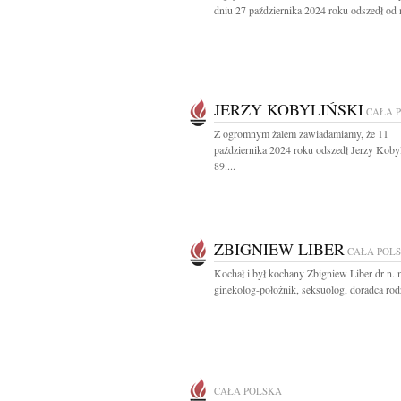
dniu 27 października 2024 roku odszedł od n
JERZY KOBYLIŃSKI
CAŁA 
Z ogromnym żalem zawiadamiamy, że 11
października 2024 roku odszedł Jerzy Kobyl
89....
ZBIGNIEW LIBER
CAŁA POL
Kochał i był kochany Zbigniew Liber dr n. 
ginekolog-położnik, seksuolog, doradca rodz
CAŁA POLSKA