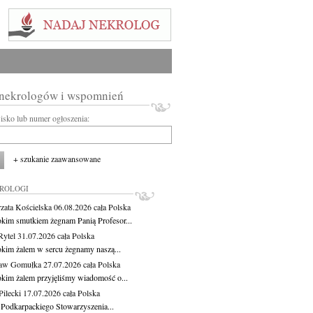
 nekrologów i wspomnień
wisko lub numer ogłoszenia:
+ szukanie zaawansowane
KROLOGI
zata Kościelska
06.08.2026
cała Polska
okim smutkiem żegnam Panią Profesor...
Rytel
31.07.2026
cała Polska
okim żalem w sercu żegnamy naszą...
ław Gomułka
27.07.2026
cała Polska
okim żalem przyjęliśmy wiadomość o...
ilecki
17.07.2026
cała Polska
 Podkarpackiego Stowarzyszenia...