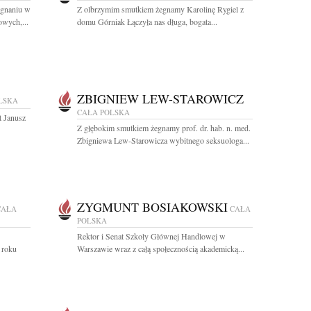
egnaniu w
Z olbrzymim smutkiem żegnamy Karolinę Rygiel z
wych,...
domu Górniak Łączyła nas długa, bogata...
ZBIGNIEW LEW-STAROWICZ
LSKA
CAŁA POLSKA
t Janusz
Z głębokim smutkiem żegnamy prof. dr. hab. n. med.
Zbigniewa Lew-Starowicza wybitnego seksuologa...
ZYGMUNT BOSIAKOWSKI
CAŁA
CAŁA
POLSKA
Rektor i Senat Szkoły Głównej Handlowej w
 roku
Warszawie wraz z całą społecznością akademicką...