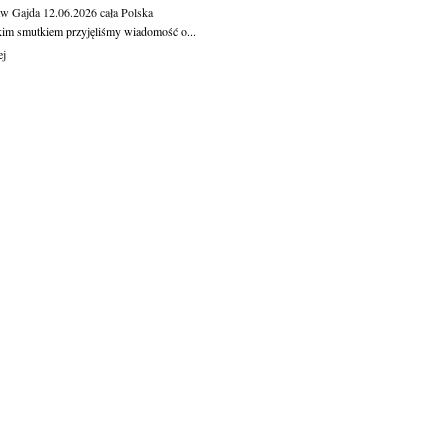
aw Gajda
12.06.2026
cała Polska
kim smutkiem przyjęliśmy wiadomość o...
ej