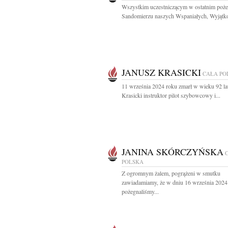
Wszystkim uczestniczącym w ostatnim poż
Sandomierzu naszych Wspaniałych, Wyjątko
JANUSZ KRASICKI
CAŁA PO
11 września 2024 roku zmarł w wieku 92 la
Krasicki instruktor pilot szybowcowy i...
JANINA SKÓRCZYŃSKA
POLSKA
Z ogromnym żalem, pogrążeni w smutku
zawiadamiamy, że w dniu 16 września 2024
pożegnaliśmy...