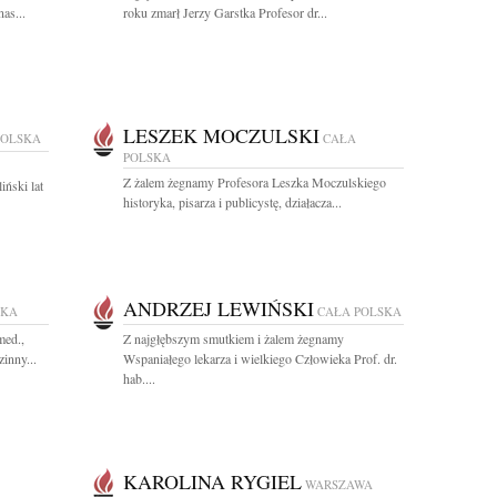
as...
roku zmarł Jerzy Garstka Profesor dr...
LESZEK MOCZULSKI
POLSKA
CAŁA
POLSKA
Z żalem żegnamy Profesora Leszka Moczulskiego
iński lat
historyka, pisarza i publicystę, działacza...
ANDRZEJ LEWIŃSKI
SKA
CAŁA POLSKA
med.,
Z najgłębszym smutkiem i żalem żegnamy
inny...
Wspaniałego lekarza i wielkiego Człowieka Prof. dr.
hab....
KAROLINA RYGIEL
WARSZAWA