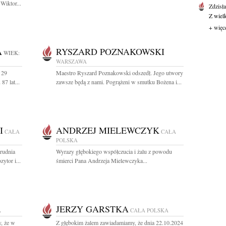
Wiktor...
Zdzisł
Z wiel
+ więc
A
RYSZARD POZNAKOWSKI
WIEK:
WARSZAWA
 29
Maestro Ryszard Poznakowski odszedł. Jego utwory
87 lat...
zawsze będą z nami. Pogrążeni w smutku Bożena i...
I
ANDRZEJ MIELEWCZYK
CAŁA
CAŁA
POLSKA
rudnia
Wyrazy głębokiego współczucia i żalu z powodu
tor i...
śmierci Pana Andrzeja Mielewczyka...
JERZY GARSTKA
A
CAŁA POLSKA
, że w
Z głębokim żalem zawiadamiamy, że dnia 22.10.2024