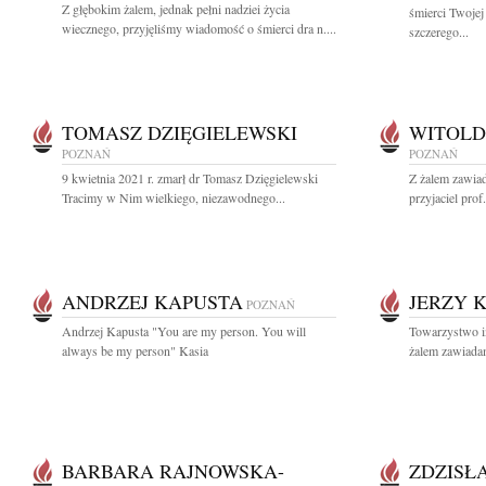
Z głębokim żalem, jednak pełni nadziei życia
śmierci Twoje
wiecznego, przyjęliśmy wiadomość o śmierci dra n....
szczerego...
TOMASZ DZIĘGIELEWSKI
WITOLD
POZNAŃ
POZNAŃ
9 kwietnia 2021 r. zmarł dr Tomasz Dzięgielewski
Z żalem zawiad
Tracimy w Nim wielkiego, niezawodnego...
przyjaciel prof
ANDRZEJ KAPUSTA
JERZY 
POZNAŃ
Andrzej Kapusta "You are my person. You will
Towarzystwo i
always be my person" Kasia
żalem zawiadam
BARBARA RAJNOWSKA-
ZDZISŁ