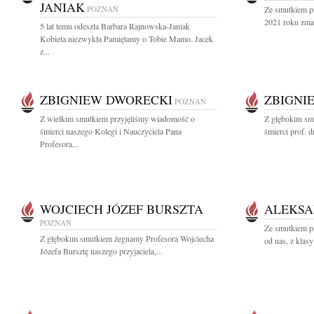
JANIAK
POZNAŃ
Ze smutkiem p
2021 roku zmar
5 lat temu odeszła Barbara Rajnowska-Janiak
Kobieta niezwykła Pamiętamy o Tobie Mamo. Jacek
z...
ZBIGNIEW DWORECKI
ZBIGNI
POZNAŃ
Z wielkim smutkiem przyjęliśmy wiadomość o
Z głębokim sm
śmierci naszego Kolegi i Nauczyciela Pana
śmierci prof. 
Profesora...
WOJCIECH JÓZEF BURSZTA
ALEKSA
POZNAŃ
Ze smutkiem p
Z głębokim smutkiem żegnamy Profesora Wojciecha
od nas, z klas
Józefa Bursztę naszego przyjaciela,...