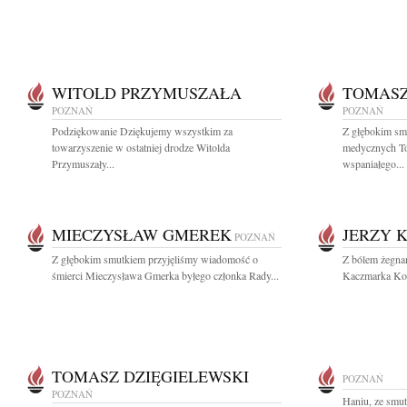
WITOLD PRZYMUSZAŁA
TOMASZ
POZNAŃ
POZNAŃ
Podziękowanie Dziękujemy wszystkim za
Z głębokim sm
towarzyszenie w ostatniej drodze Witolda
medycznych To
Przymuszały...
wspaniałego...
MIECZYSŁAW GMEREK
JERZY 
POZNAŃ
Z głębokim smutkiem przyjęliśmy wiadomość o
Z bólem żegna
śmierci Mieczysława Gmerka byłego członka Rady...
Kaczmarka Kole
TOMASZ DZIĘGIELEWSKI
POZNAŃ
POZNAŃ
Haniu, ze smu