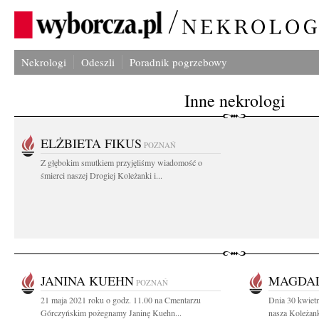
Nekrologi
Odeszli
Poradnik pogrzebowy
Inne nekrologi
ELŻBIETA FIKUS
POZNAŃ
Z głębokim smutkiem przyjęliśmy wiadomość o
śmierci naszej Drogiej Koleżanki i...
JANINA KUEHN
MAGDAL
POZNAŃ
21 maja 2021 roku o godz. 11.00 na Cmentarzu
Dnia 30 kwietn
Górczyńskim pożegnamy Janinę Kuehn...
nasza Koleżanka