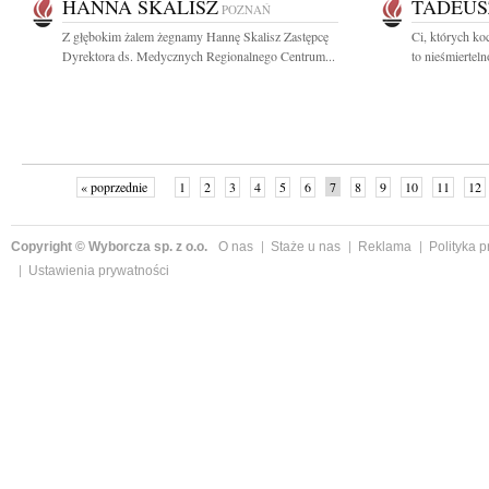
HANNA SKALISZ
TADEUS
POZNAŃ
Z głębokim żalem żegnamy Hannę Skalisz Zastępcę
Ci, których ko
Dyrektora ds. Medycznych Regionalnego Centrum...
to nieśmierteln
« poprzednie
1
2
3
4
5
6
7
8
9
10
11
12
Copyright © Wyborcza sp. z o.o.
O nas
Staże u nas
Reklama
Polityka 
Ustawienia prywatności