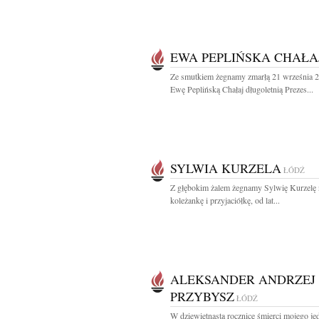
EWA PEPLIŃSKA CHAŁA
Ze smutkiem żegnamy zmarłą 21 września 
Ewę Peplińską Chałaj długoletnią Prezes...
SYLWIA KURZELA
ŁÓDŹ
Z głębokim żalem żegnamy Sylwię Kurzelę 
koleżankę i przyjaciółkę, od lat...
ALEKSANDER ANDRZEJ
PRZYBYSZ
ŁÓDŹ
W dziewiętnastą rocznicę śmierci mojego j