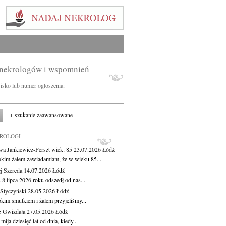
 nekrologów i wspomnień
wisko lub numer ogłoszenia:
+ szukanie zaawansowane
KROLOGI
wa Jankiewicz-Ferszt
wiek: 85
23.07.2026
Łódź
okim żalem zawiadamiam, że w wieku 85...
j Szereda
14.07.2026
Łódź
8 lipca 2026 roku odszedł od nas...
Styczyński
28.05.2026
Łódź
okim smutkiem i żalem przyjęliśmy...
z Gwizdała
27.05.2026
Łódź
 mija dziesięć lat od dnia, kiedy...