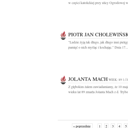
w części katolickiej przy ulicy Ogrodowej w.
PIOTR JAN CHOLEWIŃSK
"Ludzie żyją tak długo, jak długo inni pielę
pamięć o nich myśląc i kochając." Dnia 17...
JOLANTA MACH
WIEK: 89
ŁÓ
Z głębokim żalem zawiadamiamy, że 10 maja
wieku lat 89 zmarła Jolanta Mach z d. Trybo
« poprzednie
1
2
3
4
5