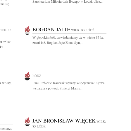
Sanktuarium Miłosierdzia Bożego w Łodzi, ulica...
ie się...
BOGDAN JAJTE
IEK: 95
WIEK: 83
ŁÓDŹ
W głębokim bólu zawiadamiamy, że w wieku 83 lat
u 95 lat
zmarł inż. Bogdan Jajte Żona, Syn,...
a...
ŁÓDŹ
eś wolny,
Pani Elżbiecie Jaszczak wyrazy współczucia i słowa
wsparcia z powodu śmierci Mamy...
JAN BRONISŁAW WIĘCEK
WIEK:
85
ŁÓDŹ
Cmentarzu