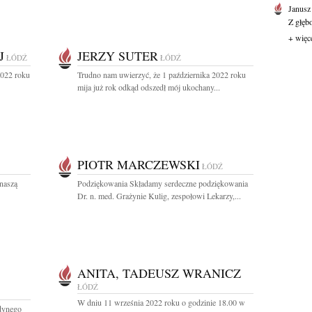
Janusz
Z głęb
+ więc
J
JERZY SUTER
ŁÓDŹ
ŁÓDŹ
2022 roku
Trudno nam uwierzyć, że 1 października 2022 roku
mija już rok odkąd odszedł mój ukochany...
PIOTR MARCZEWSKI
ŁÓDŹ
naszą
Podziękowania Składamy serdeczne podziękowania
Dr. n. med. Grażynie Kulig, zespołowi Lekarzy,...
ANITA, TADEUSZ WRANICZ
ŁÓDŹ
W dniu 11 września 2022 roku o godzinie 18.00 w
edynego