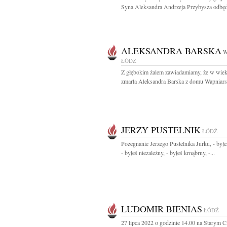
Syna Aleksandra Andrzeja Przybysza odbędz
ALEKSANDRA BARSKA
W
ŁÓDŹ
Z głębokim żalem zawiadamiamy, że w wiek
zmarła Aleksandra Barska z domu Wapniarsk
JERZY PUSTELNIK
ŁÓDŹ
Pożegnanie Jerzego Pustelnika Jurku, - był
- byłeś niezależny, - byłeś krnąbrny, -...
LUDOMIR BIENIAS
ŁÓDŹ
27 lipca 2022 o godzinie 14.00 na Starym 