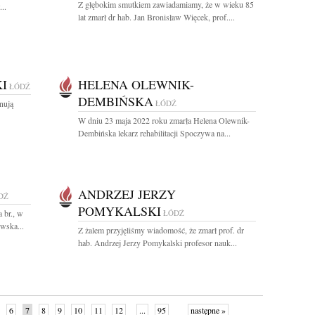
Z głębokim smutkiem zawiadamiamy, że w wieku 85
..
lat zmarł dr hab. Jan Bronisław Więcek, prof....
I
HELENA OLEWNIK-
ŁÓDŹ
DEMBIŃSKA
gnują
ŁÓDŹ
W dniu 23 maja 2022 roku zmarła Helena Olewnik-
Dembińska lekarz rehabilitacji Spoczywa na...
ANDRZEJ JERZY
DŹ
POMYKALSKI
 br., w
ŁÓDŹ
wska...
Z żalem przyjęliśmy wiadomość, że zmarł prof. dr
hab. Andrzej Jerzy Pomykalski profesor nauk...
6
7
8
9
10
11
12
...
95
następne »