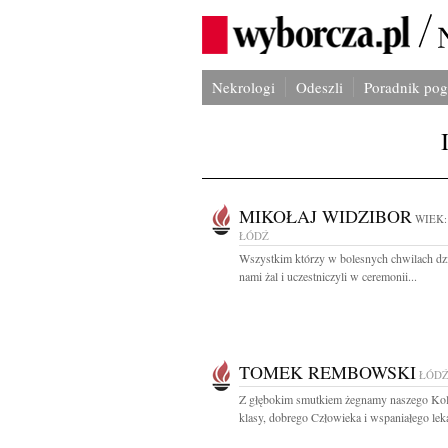
Nekrologi
Odeszli
Poradnik po
MIKOŁAJ WIDZIBOR
WIEK:
ŁÓDŹ
Wszystkim którzy w bolesnych chwilach dzie
nami żal i uczestniczyli w ceremonii...
TOMEK REMBOWSKI
ŁÓD
Z głębokim smutkiem żegnamy naszego Kol
klasy, dobrego Człowieka i wspaniałego leka