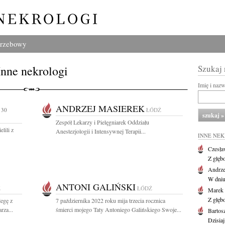
grzebowy
Inne nekrologi
Szukaj
Imię i naz
ANDRZEJ MASIEREK
 30
ŁÓDŹ
Zespół Lekarzy i Pielęgniarek Oddziału
lili z
Anestezjologii i Intensywnej Terapii...
INNE NE
Czesła
Z głęb
Andrze
W dniu 
ANTONI GALIŃSKI
Ź
ŁÓDŹ
Marek 
Z głęb
egę z
7 października 2022 roku mija trzecia rocznica
rza...
śmierci mojego Taty Antoniego Galińskiego Swoje...
Bartos
Dzisiaj