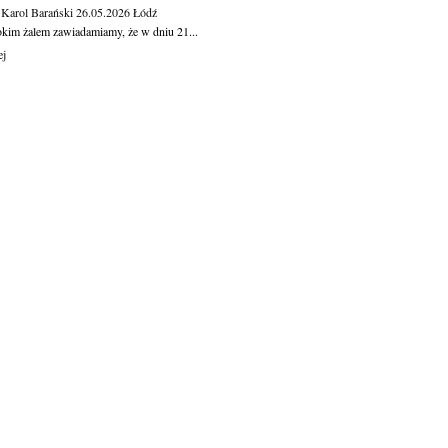
 Karol Barański
26.05.2026
Łódź
okim żalem zawiadamiamy, że w dniu 21...
ej