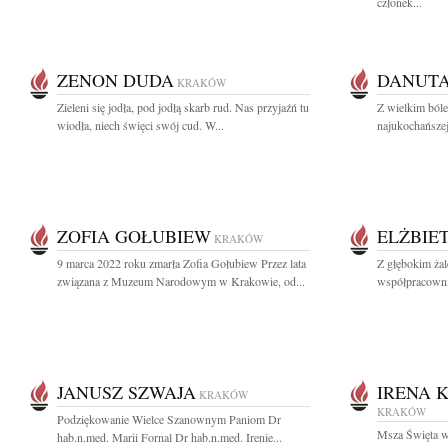
członek...
ZENON DUDA
DANUTA
KRAKÓW
Zieleni się jodła, pod jodłą skarb rud. Nas przyjaźń tu
Z wielkim ból
wiodła, niech święci swój cud. W...
najukochańsze
ZOFIA GOŁUBIEW
ELŻBIE
KRAKÓW
9 marca 2022 roku zmarła Zofia Gołubiew Przez lata
Z głębokim ża
związana z Muzeum Narodowym w Krakowie, od...
współpracownik
JANUSZ SZWAJA
IRENA 
KRAKÓW
KRAKÓW
Podziękowanie Wielce Szanownym Paniom Dr
Msza Święta w 
hab.n.med. Marii Fornal Dr hab.n.med. Irenie...