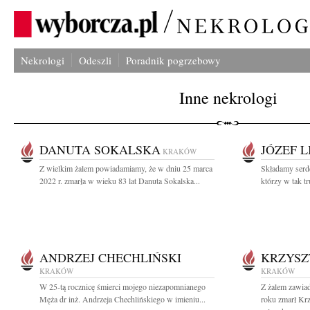
Nekrologi
Odeszli
Poradnik pogrzebowy
Inne nekrologi
DANUTA SOKALSKA
JÓZEF L
KRAKÓW
Z wielkim żalem powiadamiamy, że w dniu 25 marca
Składamy serd
2022 r. zmarła w wieku 83 lat Danuta Sokalska...
którzy w tak tr
ANDRZEJ CHECHLIŃSKI
KRZYSZ
KRAKÓW
KRAKÓW
W 25-tą rocznicę śmierci mojego niezapomnianego
Z żalem zawia
Męża dr inż. Andrzeja Chechlińskiego w imieniu...
roku zmarł Krz