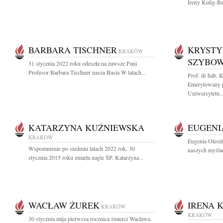
Ireny Kulig-Ba
BARBARA TISCHNER
KRYSTY
KRAKÓW
SZYBO
31 stycznia 2022 roku odeszła na zawsze Pani
Profesor Barbara Tischner nasza Basia W latach...
Prof. dr hab.
Emerytowany p
Uniwersytetu..
KATARZYNA KUŹNIEWSKA
EUGENI
KRAKÓW
Eugenia Olesiń
Wspomnienie po siedmiu latach 2022 rok, 30
naszych myślac
stycznia 2015 roku zmarła nagle ŚP. Katarzyna...
WACŁAW ŻUREK
IRENA 
KRAKÓW
KRAKÓW
30 stycznia mija pierwsza rocznica śmierci Wacława