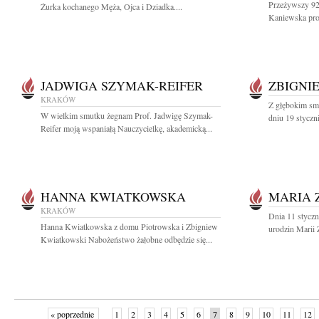
Przeżywszy 92 
Żurka kochanego Męża, Ojca i Dziadka....
Kaniewska prof
JADWIGA SZYMAK-REIFER
ZBIGNI
KRAKÓW
Z głębokim sm
W wielkim smutku żegnam Prof. Jadwigę Szymak-
dniu 19 styczn
Reifer moją wspaniałą Nauczycielkę, akademicką...
HANNA KWIATKOWSKA
MARIA 
KRAKÓW
Dnia 11 styczn
Hanna Kwiatkowska z domu Piotrowska i Zbigniew
urodzin Marii 
Kwiatkowski Nabożeństwo żałobne odbędzie się...
« poprzednie
1
2
3
4
5
6
7
8
9
10
11
12