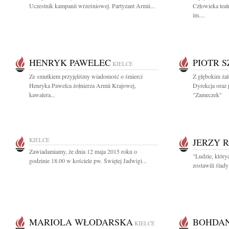
Uczestnik kampanii wrześniowej. Partyzant Armii...
Człowieka teat
im....
HENRYK PAWELEC
PIOTR 
KIELCE
Ze smutkiem przyjęliśmy wiadomość o śmierci
Z głębokim ża
Henryka Pawelca żołnierza Armii Krajowej,
Dyrekcja oraz
kawalera...
"Zameczek"
KIELCE
JERZY 
Zawiadamiamy, że dnia 12 maja 2015 roku o
"Ludzie, który
godzinie 18.00 w kościele pw. Świętej Jadwigi...
zostawili ślady
MARIOLA WŁODARSKA
BOHDAN
KIELCE