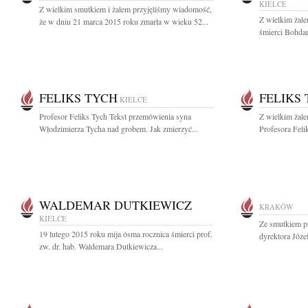
KIELCE
Z wielkim smutkiem i żalem przyjęliśmy wiadomość,
Z wielkim żal
że w dniu 21 marca 2015 roku zmarła w wieku 52...
śmierci Bohda
FELIKS TYCH
FELIKS
KIELCE
Profesor Feliks Tych Tekst przemówienia syna
Z wielkim żal
Włodzimierza Tycha nad grobem. Jak zmierzyć...
Profesora Feli
WALDEMAR DUTKIEWICZ
KRAKÓW
KIELCE
Ze smutkiem p
19 lutego 2015 roku mija ósma rocznica śmierci prof.
dyrektora Józe
zw. dr. hab. Waldemara Dutkiewicza...