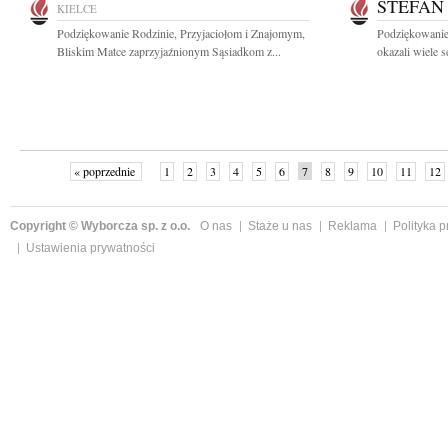
STEFAN
KIELCE
Podziękowanie Rodzinie, Przyjaciołom i Znajomym,
Podziękowanie
Bliskim Matce zaprzyjaźnionym Sąsiadkom z...
okazali wiele s
« poprzednie
1
2
3
4
5
6
7
8
9
10
11
12
Copyright © Wyborcza sp. z o.o.
O nas
Staże u nas
Reklama
Polityka 
Ustawienia prywatności