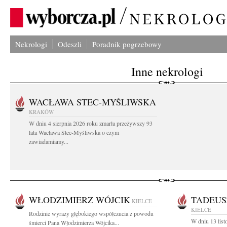
Nekrologi
Odeszli
Poradnik pogrzebowy
Inne nekrologi
WACŁAWA STEC-MYŚLIWSKA
KRAKÓW
W dniu 4 sierpnia 2026 roku zmarła przeżywszy 93
lata Wacława Stec-Myśliwska o czym
zawiadamiamy...
WŁODZIMIERZ WÓJCIK
TADEUS
KIELCE
KIELCE
Rodzinie wyrazy głębokiego współczucia z powodu
W dniu 13 list
śmierci Pana Włodzimierza Wójcika...