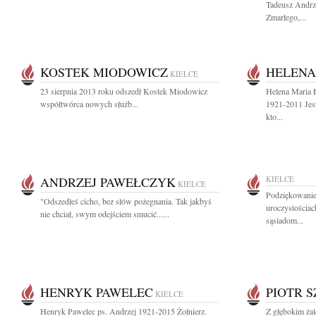
Tadeusz Andrz
Zmarłego,...
KOSTEK MIODOWICZ
HELENA
KIELCE
23 sierpnia 2013 roku odszedł Kostek Miodowicz
Helena Maria Ł
współtwórca nowych służb...
1921-2011 Jes
kto...
ANDRZEJ PAWEŁCZYK
KIELCE
KIELCE
Podziękowani
"Odszedłeś cicho, bez słów pożegnania. Tak jakbyś
uroczystościa
nie chciał, swym odejściem smucić......
sąsiadom...
HENRYK PAWELEC
PIOTR 
KIELCE
Henryk Pawelec ps. Andrzej 1921-2015 Żołnierz.
Z głębokim ża