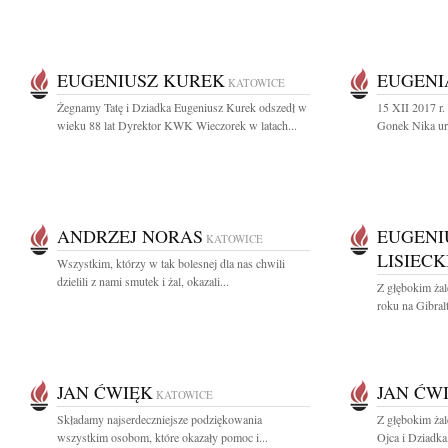
EUGENIUSZ KUREK
EUGENI
KATOWICE
Żegnamy Tatę i Dziadka Eugeniusz Kurek odszedł w
15 XII 2017 r.
wieku 88 lat Dyrektor KWK Wieczorek w latach...
Gonek Nika ur.
ANDRZEJ NORAS
EUGENI
KATOWICE
LISIECK
Wszystkim, którzy w tak bolesnej dla nas chwili
dzielili z nami smutek i żal, okazali...
Z głębokim ża
roku na Gibral
JAN ĆWIĘK
JAN ĆW
KATOWICE
Składamy najserdeczniejsze podziękowania
Z głębokim ża
wszystkim osobom, które okazały pomoc i...
Ojca i Dziadka