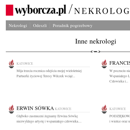
Nekrologi
Odeszli
Poradnik pogrzebowy
Inne nekrologi
FRANCI
KATOWICE
Mija trzecia rocznica odejścia mojej wieloletniej
W poczuciu ni
Partnerki życiowej Teresy Wilczek wciąż...
Wspaniałego L
Człowieka i...
ERWIN SÓWKA
KATOWICE
KATOWICE
Głęboko zasmuceni żegnamy Erwina Sówkę
PODZIĘKOWANI
niezwykłego artystę i wspaniałego człowieka....
i wieńce oraz u