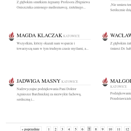
Z głębokim smutkiem żegnamy Profesora Zbigniewa
,Nie umiera te
Oniszczuka cenionego medioznawcę, rzetelnego...
Serdecznie dzi
MAGDA KLACZAK
WACŁAW
KATOWICE
Wszystkim, którzy okazali nam wsparcie i
Z głębokim ża
towarzyszą nam w tym trudnym czasie myślami, a...
śmierci Dr. ha
JADWIGA MASNY
MAŁGOR
KATOWICE
KATOWICE
Nadzwyczajne podziękowania Pani Doktor
Podziękowanie
Agnieszce Barchnickiej za niezwykle fachową,
Przedstawicielo
serdeczną i...
« poprzednie
1
2
3
4
5
6
7
8
9
10
11
12