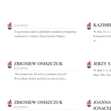
KAZIMI
KATOWICE
Z ogromnym żalem i głębokim smutkiem przyjęliśmy
W dniu 16.11.2
wiadomość o śmierci Pana Gerarda Majera...
Kazimierz Goź
w...
ZBIGNIEW ONISZCZUK
JERZY 
KATOWICE
W dniu 5.11.2
"Nie umiera ten, kto trwa w pamięci żywych"
Mąż, Tata, Teś
Wszystkim, którzy przybyli na uroczystość...
ZBIGNIEW ONISZCZUK
JOANNA
KATOWICE
IGNACE