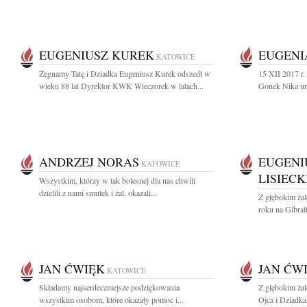
EUGENIUSZ KUREK
EUGENI
KATOWICE
Żegnamy Tatę i Dziadka Eugeniusz Kurek odszedł w
15 XII 2017 r.
wieku 88 lat Dyrektor KWK Wieczorek w latach...
Gonek Nika ur.
ANDRZEJ NORAS
EUGENI
KATOWICE
LISIECK
Wszystkim, którzy w tak bolesnej dla nas chwili
dzielili z nami smutek i żal, okazali...
Z głębokim ża
roku na Gibral
JAN ĆWIĘK
JAN ĆW
KATOWICE
Składamy najserdeczniejsze podziękowania
Z głębokim ża
wszystkim osobom, które okazały pomoc i...
Ojca i Dziadka