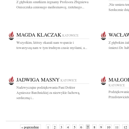
Z głębokim smutkiem żegnamy Profesora Zbigniewa
,Nie umiera te
Oniszczuka cenionego medioznawcę, rzetelnego...
Serdecznie dzi
MAGDA KLACZAK
WACŁAW
KATOWICE
Wszystkim, którzy okazali nam wsparcie i
Z głębokim ża
towarzyszą nam w tym trudnym czasie myślami, a...
śmierci Dr. ha
JADWIGA MASNY
MAŁGOR
KATOWICE
KATOWICE
Nadzwyczajne podziękowania Pani Doktor
Podziękowanie
Agnieszce Barchnickiej za niezwykle fachową,
Przedstawicielo
serdeczną i...
« poprzednie
1
2
3
4
5
6
7
8
9
10
11
12