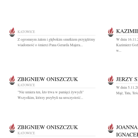
KAZIMI
KATOWICE
Z ogromnym żalem i głębokim smutkiem przyjęliśmy
W dniu 16.11.2
wiadomość o śmierci Pana Gerarda Majera...
Kazimierz Goź
w...
ZBIGNIEW ONISZCZUK
JERZY 
KATOWICE
W dniu 5.11.2
"Nie umiera ten, kto trwa w pamięci żywych"
Mąż, Tata, Teś
Wszystkim, którzy przybyli na uroczystość...
ZBIGNIEW ONISZCZUK
JOANNA
KATOWICE
IGNACE