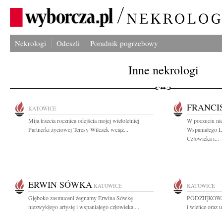
Nekrologi
Odeszli
Poradnik pogrzebowy
Inne nekrologi
FRANCI
KATOWICE
Mija trzecia rocznica odejścia mojej wieloletniej
W poczuciu ni
Partnerki życiowej Teresy Wilczek wciąż...
Wspaniałego L
Człowieka i...
ERWIN SÓWKA
KATOWICE
KATOWICE
Głęboko zasmuceni żegnamy Erwina Sówkę
PODZIĘKOWANI
niezwykłego artystę i wspaniałego człowieka....
i wieńce oraz u