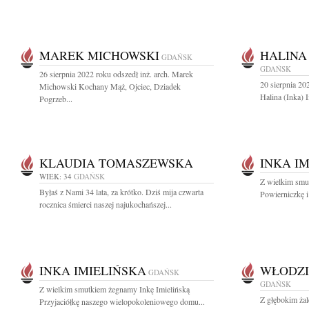
MAREK MICHOWSKI
HALINA 
GDAŃSK
GDAŃSK
26 sierpnia 2022 roku odszedł inż. arch. Marek
20 sierpnia 20
Michowski Kochany Mąż, Ojciec, Dziadek
Halina (Inka) 
Pogrzeb...
KLAUDIA TOMASZEWSKA
INKA I
WIEK: 34
GDAŃSK
Z wielkim smu
Byłaś z Nami 34 lata, za krótko. Dziś mija czwarta
Powierniczkę i 
rocznica śmierci naszej najukochańszej...
INKA IMIELIŃSKA
WŁODZI
GDAŃSK
GDAŃSK
Z wielkim smutkiem żegnamy Inkę Imielińską
Z głębokim ża
Przyjaciółkę naszego wielopokoleniowego domu...