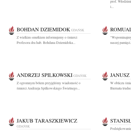
prof. Włodzim
i...
BOHDAN DZIEMIDOK
ROMUAL
GDAŃSK
Z wielkim smutkiem informujemy o śmierci
"Wspominajmy b
Profesora dra hab. Bohdana Dziemidoka...
naszej pamięc
ANDRZEJ SPILKOWSKI
JANUSZ
GDAŃSK
Z ogromnym bólem przyjęliśmy wiadomość o
W obliczu śmie
śmierci Andrzeja Spilkowskiego Świetnego...
Biernata trudno
JAKUB TARASZKIEWICZ
STANIS
GDAŃSK
Podziękowanie