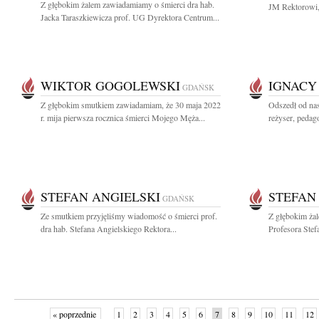
Z głębokim żalem zawiadamiamy o śmierci dra hab.
JM Rektorowi,
Jacka Taraszkiewicza prof. UG Dyrektora Centrum...
WIKTOR GOGOLEWSKI
IGNACY
GDAŃSK
Z głębokim smutkiem zawiadamiam, że 30 maja 2022
Odszedł od na
r. mija pierwsza rocznica śmierci Mojego Męża...
reżyser, pedago
STEFAN ANGIELSKI
STEFAN
GDAŃSK
Ze smutkiem przyjęliśmy wiadomość o śmierci prof.
Z głębokim ża
dra hab. Stefana Angielskiego Rektora...
Profesora Stef
« poprzednie
1
2
3
4
5
6
7
8
9
10
11
12