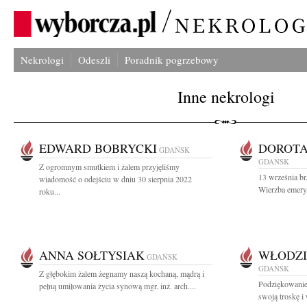
Nekrologi
Odeszli
Poradnik pogrzebowy
Inne nekrologi
EDWARD BOBRYCKI
DOROTA
GDAŃSK
GDAŃSK
Z ogromnym smutkiem i żalem przyjęliśmy
13 września br
wiadomość o odejściu w dniu 30 sierpnia 2022
Wierzba emery
roku...
ANNA SOŁTYSIAK
WŁODZI
GDAŃSK
GDAŃSK
Z głębokim żalem żegnamy naszą kochaną, mądrą i
Podziękowanie
pełną umiłowania życia synową mgr. inż. arch....
swoją troskę i 