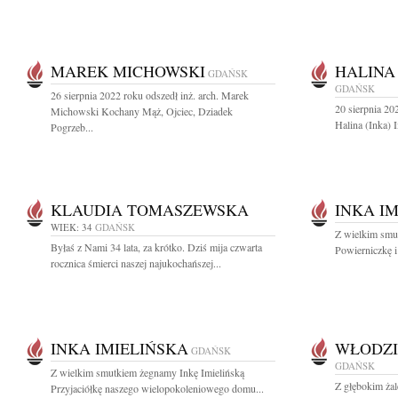
MAREK MICHOWSKI
HALINA 
GDAŃSK
GDAŃSK
26 sierpnia 2022 roku odszedł inż. arch. Marek
20 sierpnia 20
Michowski Kochany Mąż, Ojciec, Dziadek
Halina (Inka) 
Pogrzeb...
KLAUDIA TOMASZEWSKA
INKA I
WIEK: 34
GDAŃSK
Z wielkim smu
Byłaś z Nami 34 lata, za krótko. Dziś mija czwarta
Powierniczkę i 
rocznica śmierci naszej najukochańszej...
INKA IMIELIŃSKA
WŁODZI
GDAŃSK
GDAŃSK
Z wielkim smutkiem żegnamy Inkę Imielińską
Z głębokim ża
Przyjaciółkę naszego wielopokoleniowego domu...