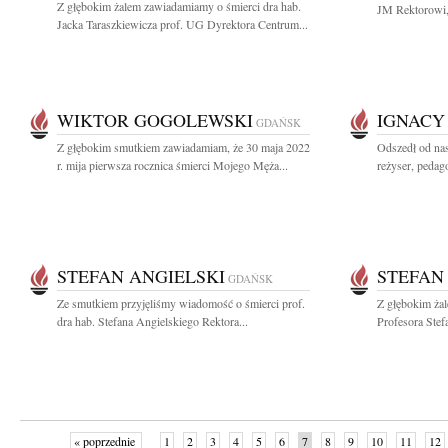
Z głębokim żalem zawiadamiamy o śmierci dra hab.
JM Rektorowi,
Jacka Taraszkiewicza prof. UG Dyrektora Centrum...
WIKTOR GOGOLEWSKI
IGNACY
GDAŃSK
Z głębokim smutkiem zawiadamiam, że 30 maja 2022
Odszedł od na
r. mija pierwsza rocznica śmierci Mojego Męża...
reżyser, pedago
STEFAN ANGIELSKI
STEFAN
GDAŃSK
Ze smutkiem przyjęliśmy wiadomość o śmierci prof.
Z głębokim ża
dra hab. Stefana Angielskiego Rektora...
Profesora Stef
« poprzednie
1
2
3
4
5
6
7
8
9
10
11
12