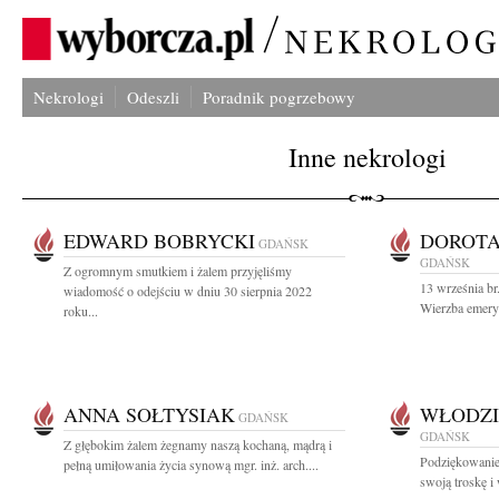
Nekrologi
Odeszli
Poradnik pogrzebowy
Inne nekrologi
EDWARD BOBRYCKI
DOROTA
GDAŃSK
GDAŃSK
Z ogromnym smutkiem i żalem przyjęliśmy
13 września br
wiadomość o odejściu w dniu 30 sierpnia 2022
Wierzba emery
roku...
ANNA SOŁTYSIAK
WŁODZI
GDAŃSK
GDAŃSK
Z głębokim żalem żegnamy naszą kochaną, mądrą i
Podziękowanie
pełną umiłowania życia synową mgr. inż. arch....
swoją troskę i 