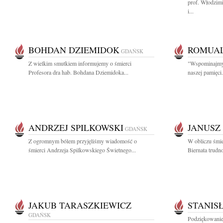
prof. Włodzim
i...
BOHDAN DZIEMIDOK
ROMUAL
GDAŃSK
Z wielkim smutkiem informujemy o śmierci
"Wspominajmy b
Profesora dra hab. Bohdana Dziemidoka...
naszej pamięc
ANDRZEJ SPILKOWSKI
JANUSZ
GDAŃSK
Z ogromnym bólem przyjęliśmy wiadomość o
W obliczu śmie
śmierci Andrzeja Spilkowskiego Świetnego...
Biernata trudno
JAKUB TARASZKIEWICZ
STANIS
GDAŃSK
Podziękowanie