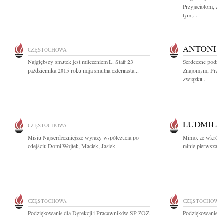
Przyjaciołom,
tym,...
ANTONI
CZĘSTOCHOWA
Najgłębszy smutek jest milczeniem L. Staff 23
Serdeczne pod
października 2015 roku mija smutna czternasta...
Znajomym, Prz
Związku...
LUDMIŁ
CZĘSTOCHOWA
Misiu Najserdeczniejsze wyrazy współczucia po
Mimo, że wkró
odejściu Domi Wojtek, Maciek, Jasiek
minie pierwsza
CZĘSTOCHOWA
CZĘSTOCHO
Podziękowanie dla Dyrekcji i Pracowników SP ZOZ
Podziękowanie 