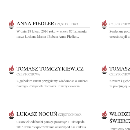
ANNA FIEDLER
CZĘSTOCHOWA
CZĘSTOCHO
W dniu 28 lutego 2016 roku w wieku 87 lat zmarła
Serdeczne pod
nasza kochana Mama i Babcia Anna Fiedler...
uczestniczyli w
TOMASZ TOMCZYKIEWICZ
TOMASZ
CZĘSTOCHOWA
CZĘSTOCHO
Z głębokim żalem przyjęliśmy wiadomość o śmierci
Z żalem i głęb
naszego Przyjaciela Tomasza Tomczykiewicza...
że po długiej i 
ŁUKASZ NOCUŃ
WŁODZI
CZĘSTOCHOWA
ŚWIERC
Człowiek odchodzi pamięć pozostaje 10 listopada
2015 roku niespodziewanie odszedł od nas Łukasz...
Pragniemy ser