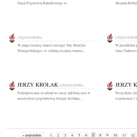
Stacji Pogotowia Ratunkowego w...
dla pana Rober
CZĘSTOCHOWA
CZĘSTOCHO
W piątą rocznicę śmierci naszego Taty Henryka
W przeddzień p
Winogrodzkiego i w siódmą rocznicę śmierci...
Jana Chabrowsk
JERZY KRÓLAK
JERZY 
CZĘSTOCHOWA
Podziękowanie za udział we mszy żałobnej oraz w
Wszystkim, któ
uroczystości pogrzebowej Jerzego Królaka...
współczucie i 
« poprzednie
1
2
3
4
5
6
7
8
9
10
11
12