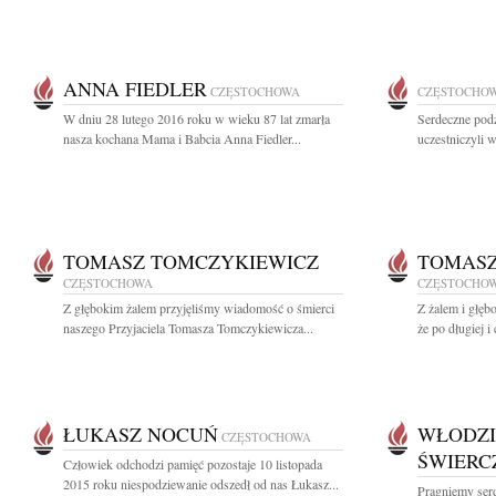
ANNA FIEDLER
CZĘSTOCHOWA
CZĘSTOCHO
W dniu 28 lutego 2016 roku w wieku 87 lat zmarła
Serdeczne pod
nasza kochana Mama i Babcia Anna Fiedler...
uczestniczyli w
TOMASZ TOMCZYKIEWICZ
TOMASZ
CZĘSTOCHOWA
CZĘSTOCHO
Z głębokim żalem przyjęliśmy wiadomość o śmierci
Z żalem i głęb
naszego Przyjaciela Tomasza Tomczykiewicza...
że po długiej i 
ŁUKASZ NOCUŃ
WŁODZI
CZĘSTOCHOWA
ŚWIERC
Człowiek odchodzi pamięć pozostaje 10 listopada
2015 roku niespodziewanie odszedł od nas Łukasz...
Pragniemy ser