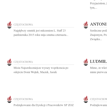
Przyjaciołom,
tym,...
ANTONI
CZĘSTOCHOWA
Najgłębszy smutek jest milczeniem L. Staff 23
Serdeczne pod
października 2015 roku mija smutna czternasta...
Znajomym, Prz
Związku...
LUDMIŁ
CZĘSTOCHOWA
Misiu Najserdeczniejsze wyrazy współczucia po
Mimo, że wkró
odejściu Domi Wojtek, Maciek, Jasiek
minie pierwsza
CZĘSTOCHOWA
CZĘSTOCHO
Podziękowanie dla Dyrekcji i Pracowników SP ZOZ
Podziękowanie 