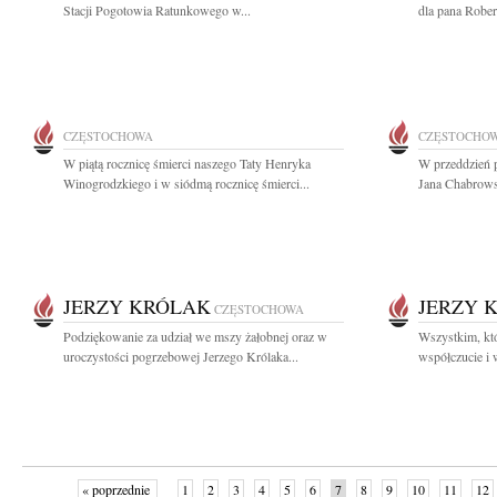
Stacji Pogotowia Ratunkowego w...
dla pana Rober
CZĘSTOCHOWA
CZĘSTOCHO
W piątą rocznicę śmierci naszego Taty Henryka
W przeddzień p
Winogrodzkiego i w siódmą rocznicę śmierci...
Jana Chabrowsk
JERZY KRÓLAK
JERZY 
CZĘSTOCHOWA
Podziękowanie za udział we mszy żałobnej oraz w
Wszystkim, któ
uroczystości pogrzebowej Jerzego Królaka...
współczucie i 
« poprzednie
1
2
3
4
5
6
7
8
9
10
11
12