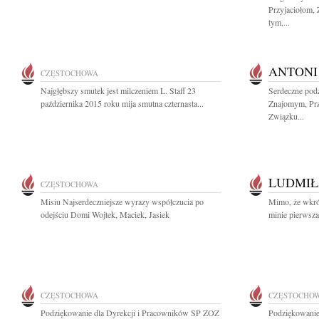
Przyjaciołom,
tym,...
ANTONI
CZĘSTOCHOWA
Najgłębszy smutek jest milczeniem L. Staff 23
Serdeczne pod
października 2015 roku mija smutna czternasta...
Znajomym, Prz
Związku...
LUDMIŁ
CZĘSTOCHOWA
Misiu Najserdeczniejsze wyrazy współczucia po
Mimo, że wkró
odejściu Domi Wojtek, Maciek, Jasiek
minie pierwsza
CZĘSTOCHOWA
CZĘSTOCHO
Podziękowanie dla Dyrekcji i Pracowników SP ZOZ
Podziękowanie 