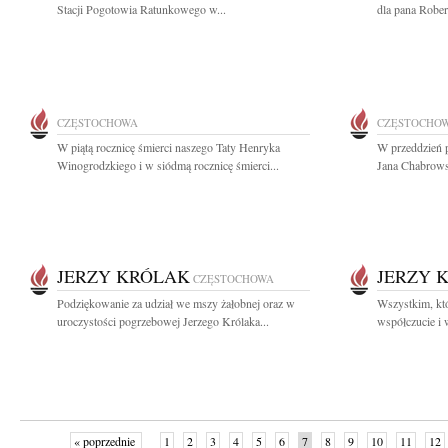
Stacji Pogotowia Ratunkowego w...
dla pana Rober
CZĘSTOCHOWA
CZĘSTOCHO
W piątą rocznicę śmierci naszego Taty Henryka
W przeddzień p
Winogrodzkiego i w siódmą rocznicę śmierci...
Jana Chabrowsk
JERZY KRÓLAK
JERZY 
CZĘSTOCHOWA
Podziękowanie za udział we mszy żałobnej oraz w
Wszystkim, któ
uroczystości pogrzebowej Jerzego Królaka...
współczucie i 
« poprzednie
1
2
3
4
5
6
7
8
9
10
11
12