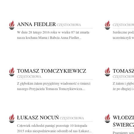
ANNA FIEDLER
CZĘSTOCHOWA
CZĘSTOCHO
W dniu 28 lutego 2016 roku w wieku 87 lat zmarła
Serdeczne pod
nasza kochana Mama i Babcia Anna Fiedler...
uczestniczyli w
TOMASZ TOMCZYKIEWICZ
TOMASZ
CZĘSTOCHOWA
CZĘSTOCHO
Z głębokim żalem przyjęliśmy wiadomość o śmierci
Z żalem i głęb
naszego Przyjaciela Tomasza Tomczykiewicza...
że po długiej i 
ŁUKASZ NOCUŃ
WŁODZI
CZĘSTOCHOWA
ŚWIERC
Człowiek odchodzi pamięć pozostaje 10 listopada
2015 roku niespodziewanie odszedł od nas Łukasz...
Pragniemy ser