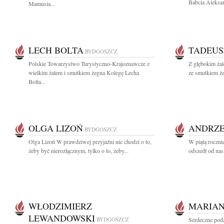
Babcia Aleksa
Mamusia...
LECH BOLTA
TADEUS
BYDGOSZCZ
Polskie Towarzystwo Turystyczno-Krajoznawcze z
Z głębokim żal
wielkim żalem i smutkiem żegna Kolegę Lecha
ze smutkiem ż
Bolta...
OLGA LIZOŃ
ANDRZE
BYDGOSZCZ
Olga Lizoń W prawdziwej przyjaźni nie chodzi o to,
W piątą roczni
żeby być nierozłącznym, tylko o to, żeby...
odszedł od nas
WŁODZIMIERZ
MARIAN
LEWANDOWSKI
BYDGOSZCZ
Serdeczne pod