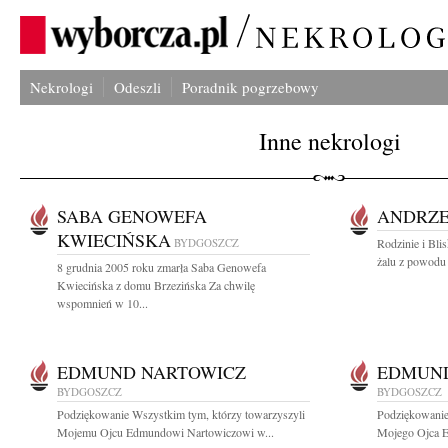
Nekrologi
Odeszli
Poradnik pogrzebowy
Inne nekrologi
SABA GENOWEFA
ANDRZE
KWIECIŃSKA
BYDGOSZCZ
Rodzinie i Bli
żalu z powodu 
8 grudnia 2005 roku zmarła Saba Genowefa
Kwiecińska z domu Brzezińska Za chwilę
wspomnień w 10...
EDMUND NARTOWICZ
EDMUND
BYDGOSZCZ
BYDGOSZCZ
Podziękowanie Wszystkim tym, którzy towarzyszyli
Podziękowani
Mojemu Ojcu Edmundowi Nartowiczowi w...
Mojego Ojca E