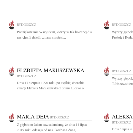
BYDGOSZCZ
BYDGOSZCZ
Podziękowania Wszystkim, którzy w tak bolesnej dla
Wyrazy głębok
nas chwili dzielili z nami smuteki...
Pustole i Rodz
ELŻBIETA MARUSZEWSKA
BYDGOSZCZ
BYDGOSZCZ
Wyrazy głębok
Dnia 17 sierpnia 1990 roku po ciężkiej chorobie
Tubiszewskiemu
zmarła Elżbieta Maruszewska z domu Łuczko o...
MARIA DEJA
ALEKSA
BYDGOSZCZ
BYDGOSZCZ
Z głębokim żalem zawiadamiamy, że dnia 14 lipca
Dnia 5 lipca 
2015 roku odeszła od nas ukochana Żona,