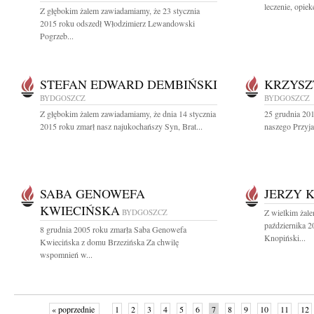
leczenie, opiek
Z głębokim żalem zawiadamiamy, że 23 stycznia
2015 roku odszedł Włodzimierz Lewandowski
Pogrzeb...
STEFAN EDWARD DEMBIŃSKI
KRZYSZ
BYDGOSZCZ
BYDGOSZCZ
Z głębokim żalem zawiadamiamy, że dnia 14 stycznia
25 grudnia 201
2015 roku zmarł nasz najukochańszy Syn, Brat...
naszego Przyja
SABA GENOWEFA
JERZY 
KWIECIŃSKA
BYDGOSZCZ
Z wielkim żal
października 2
8 grudnia 2005 roku zmarła Saba Genowefa
Knopiński...
Kwiecińska z domu Brzezińska Za chwilę
wspomnień w...
« poprzednie
1
2
3
4
5
6
7
8
9
10
11
12