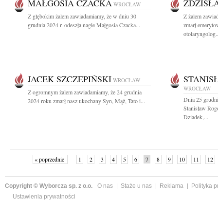
MAŁGOSIA CZACKA
ZDZISŁ
WROCŁAW
Z głębokim żalem zawiadamiamy, że w dniu 30
Z żalem zawia
grudnia 2024 r. odeszła nagle Małgosia Czacka...
zmarł emeryto
otolaryngolog..
JACEK SZCZEPIŃSKI
STANIS
WROCŁAW
WROCŁAW
Z ogromnym żalem zawiadamiamy, że 24 grudnia
Dnia 25 grudni
2024 roku zmarł nasz ukochany Syn, Mąż, Tato i...
Stanisław Rog
Dziadek,...
« poprzednie
1
2
3
4
5
6
7
8
9
10
11
12
Copyright © Wyborcza sp. z o.o.
O nas
Staże u nas
Reklama
Polityka 
Ustawienia prywatności