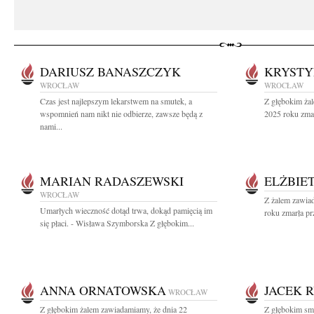
DARIUSZ BANASZCZYK
KRYSTY
WROCŁAW
WROCŁAW
Czas jest najlepszym lekarstwem na smutek, a
Z głębokim żal
wspomnień nam nikt nie odbierze, zawsze będą z
2025 roku zmar
nami...
MARIAN RADASZEWSKI
ELŻBIE
WROCŁAW
Z żalem zawia
Umarłych wieczność dotąd trwa, dokąd pamięcią im
roku zmarła pr
się płaci. - Wisława Szymborska Z głębokim...
ANNA ORNATOWSKA
JACEK 
WROCŁAW
Z głębokim żalem zawiadamiamy, że dnia 22
Z głębokim sm