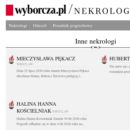
Nekrologi
Odeszli
Poradnik pogrzebowy
Inne nekrologi
MIECZYSŁAWA PĘKACZ
HUBERT
WROCŁAW
Nie mów nic: ju
Dnia 25 lipca 2026 roku zmarła Mieczysława Pękacz
rozumiem przed
ukochana Mama, Babcia i Teściowa pedagog i...
HALINA HANNA
KOŚCIELNIAK
WROCŁAW
Halina Hanna Kościelniak Zmarła 30.06.2026 roku
Pogrzeb odbędzie się w dniu 4.08.2026 roku na...