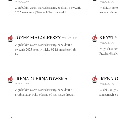
WROCŁAW
WROCŁAW
Z głębokim żalem zawiadamiamy, że dnia 15 stycznia
W dniu 3 stycz
2025 roku zmarł Wojciech Pomianowski...
nasza kochana 
JÓZEF MAŁOLEPSZY
KRYSTY
WROCŁAW
WROCŁAW
Z głębokim żalem zawiadamiamy, że w dniu 5
25 grudnia 202
stycznia 2025 roku w wieku 92 lat zmarł prof. dr
Przyjaciółka 
hab....
IRENA GIERNATOWSKA
IRENA 
WROCŁAW
WROCŁAW
Z głębokim żalem zawiadamiamy, że w dniu 31
W dniu 31 grud
grudnia 2024 roku odeszła od nas nasza droga...
zmaganiach z c