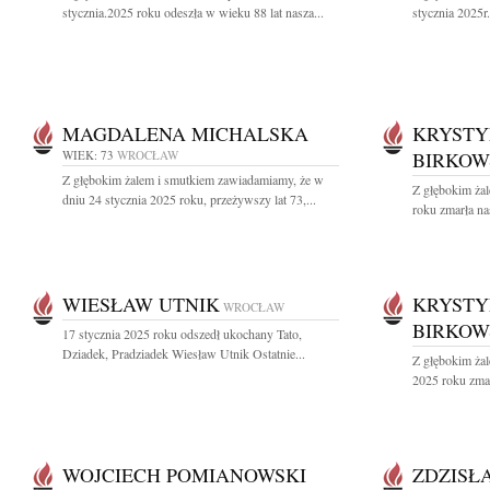
stycznia.2025 roku odeszła w wieku 88 lat nasza...
stycznia 2025r.
MAGDALENA MICHALSKA
KRYSTY
WIEK: 73
WROCŁAW
BIRKOW
Z głębokim żalem i smutkiem zawiadamiamy, że w
Z głębokim ża
dniu 24 stycznia 2025 roku, przeżywszy lat 73,...
roku zmarła nas
WIESŁAW UTNIK
KRYSTY
WROCŁAW
BIRKOW
17 stycznia 2025 roku odszedł ukochany Tato,
Dziadek, Pradziadek Wiesław Utnik Ostatnie...
Z głębokim żal
2025 roku zmar
WOJCIECH POMIANOWSKI
ZDZISŁ