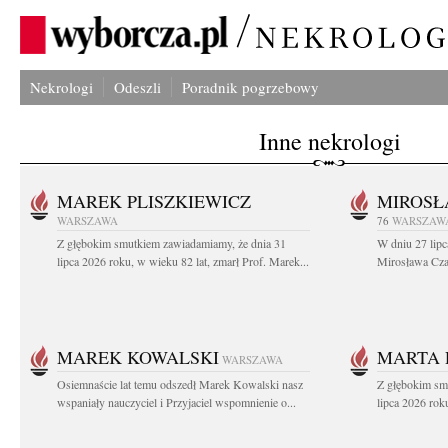
Nekrologi
Odeszli
Poradnik pogrzebowy
Inne nekrologi
MAREK PLISZKIEWICZ
MIROSŁ
WARSZAWA
76
WARSZAW
Z głębokim smutkiem zawiadamiamy, że dnia 31
W dniu 27 lipc
lipca 2026 roku, w wieku 82 lat, zmarł Prof. Marek...
Mirosława Czar
MAREK KOWALSKI
MARTA 
WARSZAWA
Osiemnaście lat temu odszedł Marek Kowalski nasz
Z głębokim sm
wspaniały nauczyciel i Przyjaciel wspomnienie o...
lipca 2026 roku