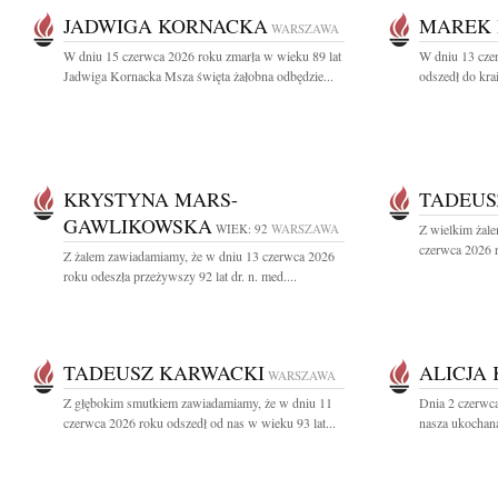
JADWIGA KORNACKA
MAREK 
WARSZAWA
W dniu 15 czerwca 2026 roku zmarła w wieku 89 lat
W dniu 13 cze
Jadwiga Kornacka Msza święta żałobna odbędzie...
odszedł do kr
KRYSTYNA MARS-
TADEUS
GAWLIKOWSKA
WIEK: 92
WARSZAWA
Z wielkim żale
czerwca 2026 r
Z żalem zawiadamiamy, że w dniu 13 czerwca 2026
roku odeszła przeżywszy 92 lat dr. n. med....
TADEUSZ KARWACKI
ALICJA
WARSZAWA
Z głębokim smutkiem zawiadamiamy, że w dniu 11
Dnia 2 czerwca
czerwca 2026 roku odszedł od nas w wieku 93 lat...
nasza ukochana