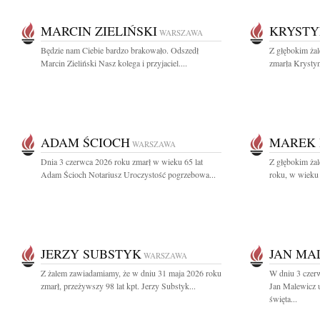
MARCIN ZIELIŃSKI
KRYSTY
WARSZAWA
Będzie nam Ciebie bardzo brakowało. Odszedł
Z głębokim ża
Marcin Zieliński Nasz kolega i przyjaciel....
zmarła Krystyn
ADAM ŚCIOCH
MAREK 
WARSZAWA
Dnia 3 czerwca 2026 roku zmarł w wieku 65 lat
Z głębokim ża
Adam Ścioch Notariusz Uroczystość pogrzebowa...
roku, w wieku 
JERZY SUBSTYK
JAN MA
WARSZAWA
Z żalem zawiadamiamy, że w dniu 31 maja 2026 roku
W dniu 3 czer
zmarł, przeżywszy 98 lat kpt. Jerzy Substyk...
Jan Malewicz 
święta...