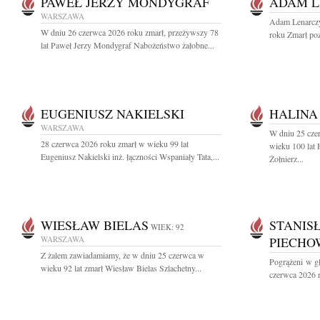
PAWEŁ JERZY MONDYGRAF
ADAM 
WARSZAWA
Adam Lenarczy
W dniu 26 czerwca 2026 roku zmarł, przeżywszy 78
roku Zmarł poz
lat Paweł Jerzy Mondygraf Nabożeństwo żałobne...
EUGENIUSZ NAKIELSKI
HALINA
WARSZAWA
W dniu 25 cze
28 czerwca 2026 roku zmarł w wieku 99 lat
wieku 100 lat
Eugeniusz Nakielski inż. łączności Wspaniały Tata,...
Żołnierz...
WIESŁAW BIELAS
STANIS
WIEK: 92
WARSZAWA
PIECHO
Z żalem zawiadamiamy, że w dniu 25 czerwca w
Pogrążeni w g
wieku 92 lat zmarł Wiesław Bielas Szlachetny...
czerwca 2026 r