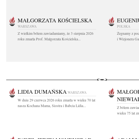
MAŁGORZATA KOŚCIELSKA
EUGENI
WARSZAWA
POLSKA
Z wielkim bólem zawiadamiamy, że 3 sierpnia 2026
Żegnamy z poc
roku zmarła Prof. Małgorzata Kościelska...
i Wizjonera Gas
LIDIA DUMAŃSKA
MAŁGO
WARSZAWA
NIEWI
W dniu 29 czerwca 2026 roku zmarła w wieku 70 lat
nasza Kochana Mama, Siostra i Babcia Lidia...
Z bólem zawia
wieku 75 lat z