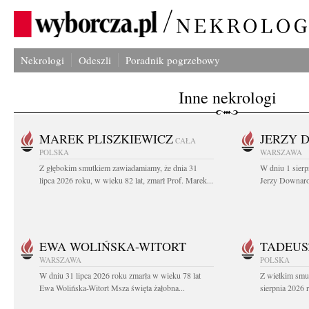
Nekrologi
Odeszli
Poradnik pogrzebowy
Inne nekrologi
MAREK PLISZKIEWICZ
JERZY 
CAŁA
POLSKA
WARSZAWA
Z głębokim smutkiem zawiadamiamy, że dnia 31
W dniu 1 sierp
lipca 2026 roku, w wieku 82 lat, zmarł Prof. Marek...
Jerzy Downarow
EWA WOLIŃSKA-WITORT
TADEUS
WARSZAWA
POLSKA
W dniu 31 lipca 2026 roku zmarła w wieku 78 lat
Z wielkim smu
Ewa Wolińska-Witort Msza święta żałobna...
sierpnia 2026 r