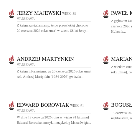
JERZY MAJEWSKI
PAWEŁ 
WIEK: 88
WARSZAWA
Z głębokim ża
Z żalem zawiadamiamy, że po przewlekłej chorobie
czerwca 2026 
20 czerwca 2026 roku zmarł w wieku 88 lat Jerzy...
Kulawik...
ANDRZEJ MARTYNKIN
MARIAN
WARSZAWA
Z wielkim żal
Z żalem informujemy, że 20 czerwca 2026 roku zmarł
roku, zmarł, tw
red. Andrzej Martynkin (1934-2026) gwiazda...
EDWARD BOROWIAK
BOGUSŁ
WIEK: 91
WARSZAWA
13 czerwca 20
W dniu 18 czerwca 2026 roku w wieku 91 lat zmarł
najbliższych, 
Edward Borowiak muzyk, muzykolog Msza święta...