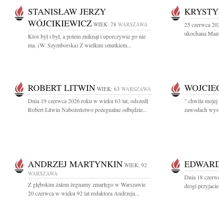
STANISŁAW JERZY
KRYSTY
WÓJCIKIEWICZ
WIEK: 78
WARSZAWA
25 czerwca 202
ukochana Mama,
Ktoś był i był, a potem zniknął i uporczywie go nie
ma. (W. Szymborska) Z wielkim smutkiem...
ROBERT LITWIN
WOJCIE
WIEK: 63
WARSZAWA
Dnia 19 czerwca 2026 roku w wieku 63 lat, odszedł
" chwila mojej
Robert Litwin Nabożeństwo pożegnalne odbędzie...
zawodach wystą
ANDRZEJ MARTYNKIN
EDWAR
WIEK: 92
WARSZAWA
Dnia 18 czerw
Z głębokim żalem żegnamy zmarłego w Warszawie
drogi przyjacie
20 czerwca w wieku 92 lat redaktora Andrzeja...