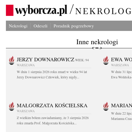
Nekrologi
Odeszli
Poradnik pogrzebowy
Inne nekrologi
JERZY DOWNAROWICZ
EWA WO
WIEK: 94
WARSZAWA
WARSZAWA
W dniu 1 sierpnia 2026 roku zmarł w wieku 94 lat
W dniu 31 lipc
Jerzy Downarowicz Człowiek, który nigdy...
Ewa Wolińska-W
MAŁGORZATA KOŚCIELSKA
MARIAN
WARSZAWA
W dniu 22 lipc
Z wielkim bólem zawiadamiamy, że 3 sierpnia 2026
Marianna Czas
roku zmarła Prof. Małgorzata Kościelska...