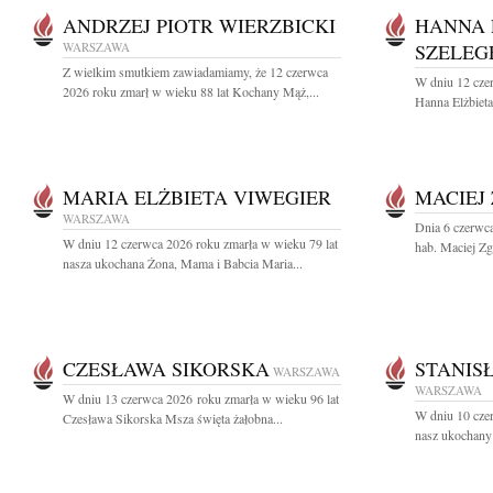
ANDRZEJ PIOTR WIERZBICKI
HANNA 
WARSZAWA
SZELEG
Z wielkim smutkiem zawiadamiamy, że 12 czerwca
W dniu 12 cze
2026 roku zmarł w wieku 88 lat Kochany Mąż,...
Hanna Elżbieta
MARIA ELŻBIETA VIWEGIER
MACIEJ
WARSZAWA
Dnia 6 czerwca
W dniu 12 czerwca 2026 roku zmarła w wieku 79 lat
hab. Maciej Zgo
nasza ukochana Żona, Mama i Babcia Maria...
CZESŁAWA SIKORSKA
STANIS
WARSZAWA
WARSZAWA
W dniu 13 czerwca 2026 roku zmarła w wieku 96 lat
W dniu 10 cze
Czesława Sikorska Msza święta żałobna...
nasz ukochany 