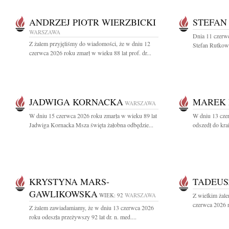
ANDRZEJ PIOTR WIERZBICKI
STEFAN
WARSZAWA
Dnia 11 czerwc
Z żalem przyjęliśmy do wiadomości, że w dniu 12
Stefan Rutkows
czerwca 2026 roku zmarł w wieku 88 lat prof. dr...
JADWIGA KORNACKA
MAREK 
WARSZAWA
W dniu 15 czerwca 2026 roku zmarła w wieku 89 lat
W dniu 13 cze
Jadwiga Kornacka Msza święta żałobna odbędzie...
odszedł do kr
KRYSTYNA MARS-
TADEUS
GAWLIKOWSKA
WIEK: 92
WARSZAWA
Z wielkim żale
czerwca 2026 r
Z żalem zawiadamiamy, że w dniu 13 czerwca 2026
roku odeszła przeżywszy 92 lat dr. n. med....