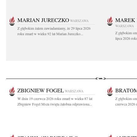
MARIAN JURECZKO
MAREK 
WARSZAWA
WARSZAWA
Z głębokim żalem zawiadamiamy, że 29 lipca 2026
Z głębokim sm
roku zmarł w wieku 92 lat Marian Jureczko...
lipca 2026 rok
ZBIGNIEW FOGEL
BRATOM
WARSZAWA
W dniu 19 czerwca 2026 roku zmarł w wieku 87 lat
Z głębokim sm
Zbigniew Fogel Msza święta żałobna odprawiona...
czerwca 2026 r