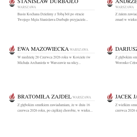
STANISŁAW DURBAJŁO
ANDRZE
WARSZAWA
WARSZAWA
Basiu Kochana Dzielimy z Tobą ból po stracie
Z żalem zawia
Twojego Męża Stanisława Durbajło przyjaciele...
zmarł w wieku
EWA MAZOWIECKA
DARIUS
WARSZAWA
W niedzielę 28 Czerwca 2026 roku w Kościele św
Z głębokim sm
Michała Archanioła w Warszawie na ulicy...
Woronko Człon
BRATOMIŁA ZAJDEL
JACEK 
WARSZAWA
Z głębokim smutkiem zawiadamiam, że w dniu 16
Z wielkim smu
czerwca 2026 roku, po ciężkiej chorobie, w wieku...
czerwca 2026 r.