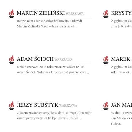
MARCIN ZIELIŃSKI
KRYSTY
WARSZAWA
Będzie nam Ciebie bardzo brakowało. Odszedł
Z głębokim ża
Marcin Zieliński Nasz kolega i przyjaciel....
zmarła Krystyn
ADAM ŚCIOCH
MAREK 
WARSZAWA
Dnia 3 czerwca 2026 roku zmarł w wieku 65 lat
Z głębokim ża
Adam Ścioch Notariusz Uroczystość pogrzebowa...
roku, w wieku 
JERZY SUBSTYK
JAN MA
WARSZAWA
Z żalem zawiadamiamy, że w dniu 31 maja 2026 roku
W dniu 3 czer
zmarł, przeżywszy 98 lat kpt. Jerzy Substyk...
Jan Malewicz 
święta...