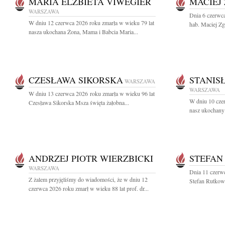
MARIA ELŻBIETA VIWEGIER
MACIEJ
WARSZAWA
Dnia 6 czerwca
W dniu 12 czerwca 2026 roku zmarła w wieku 79 lat
hab. Maciej Zgo
nasza ukochana Żona, Mama i Babcia Maria...
CZESŁAWA SIKORSKA
STANIS
WARSZAWA
WARSZAWA
W dniu 13 czerwca 2026 roku zmarła w wieku 96 lat
W dniu 10 cze
Czesława Sikorska Msza święta żałobna...
nasz ukochany 
ANDRZEJ PIOTR WIERZBICKI
STEFAN
WARSZAWA
Dnia 11 czerwc
Z żalem przyjęliśmy do wiadomości, że w dniu 12
Stefan Rutkows
czerwca 2026 roku zmarł w wieku 88 lat prof. dr...