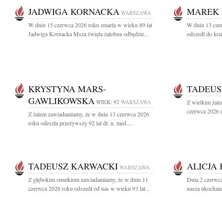
JADWIGA KORNACKA
MAREK 
WARSZAWA
W dniu 15 czerwca 2026 roku zmarła w wieku 89 lat
W dniu 13 cze
Jadwiga Kornacka Msza święta żałobna odbędzie...
odszedł do kr
KRYSTYNA MARS-
TADEUS
GAWLIKOWSKA
WIEK: 92
WARSZAWA
Z wielkim żale
czerwca 2026 r
Z żalem zawiadamiamy, że w dniu 13 czerwca 2026
roku odeszła przeżywszy 92 lat dr. n. med....
TADEUSZ KARWACKI
ALICJA
WARSZAWA
Z głębokim smutkiem zawiadamiamy, że w dniu 11
Dnia 2 czerwca
czerwca 2026 roku odszedł od nas w wieku 93 lat...
nasza ukochana