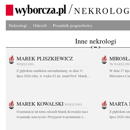
Nekrologi
Odeszli
Poradnik pogrzebowy
Inne nekrologi
MAREK PLISZKIEWICZ
MIROSŁ
WARSZAWA
76
WARSZAW
Z głębokim smutkiem zawiadamiamy, że dnia 31
W dniu 27 lipc
lipca 2026 roku, w wieku 82 lat, zmarł Prof. Marek...
Mirosława Czar
MAREK KOWALSKI
MARTA 
WARSZAWA
Osiemnaście lat temu odszedł Marek Kowalski nasz
Z głębokim sm
wspaniały nauczyciel i Przyjaciel wspomnienie o...
lipca 2026 roku