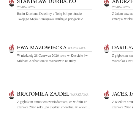
STANISŁAW DURBAJŁO
ANDRZE
WARSZAWA
WARSZAWA
Basiu Kochana Dzielimy z Tobą ból po stracie
Z żalem zawia
Twojego Męża Stanisława Durbajło przyjaciele...
zmarł w wieku
EWA MAZOWIECKA
DARIUS
WARSZAWA
W niedzielę 28 Czerwca 2026 roku w Kościele św
Z głębokim sm
Michała Archanioła w Warszawie na ulicy...
Woronko Człon
BRATOMIŁA ZAJDEL
JACEK 
WARSZAWA
Z głębokim smutkiem zawiadamiam, że w dniu 16
Z wielkim smu
czerwca 2026 roku, po ciężkiej chorobie, w wieku...
czerwca 2026 r.