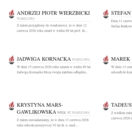
ANDRZEJ PIOTR WIERZBICKI
STEFAN
WARSZAWA
Dnia 11 czerwc
Z żalem przyjęliśmy do wiadomości, że w dniu 12
Stefan Rutkows
czerwca 2026 roku zmarł w wieku 88 lat prof. dr...
JADWIGA KORNACKA
MAREK 
WARSZAWA
W dniu 15 czerwca 2026 roku zmarła w wieku 89 lat
W dniu 13 cze
Jadwiga Kornacka Msza święta żałobna odbędzie...
odszedł do kr
KRYSTYNA MARS-
TADEUS
GAWLIKOWSKA
WIEK: 92
WARSZAWA
Z wielkim żale
czerwca 2026 r
Z żalem zawiadamiamy, że w dniu 13 czerwca 2026
roku odeszła przeżywszy 92 lat dr. n. med....