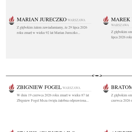
MARIAN JURECZKO
MAREK 
WARSZAWA
WARSZAWA
Z głębokim żalem zawiadamiamy, że 29 lipca 2026
Z głębokim sm
roku zmarł w wieku 92 lat Marian Jureczko...
lipca 2026 rok
ZBIGNIEW FOGEL
BRATOM
WARSZAWA
W dniu 19 czerwca 2026 roku zmarł w wieku 87 lat
Z głębokim sm
Zbigniew Fogel Msza święta żałobna odprawiona...
czerwca 2026 r