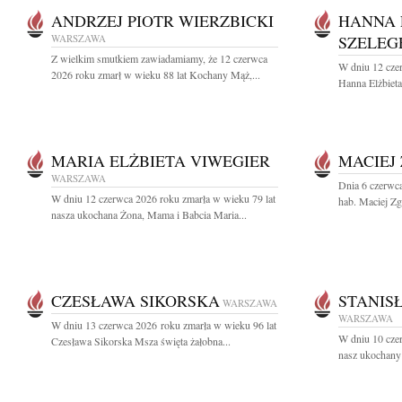
ANDRZEJ PIOTR WIERZBICKI
HANNA 
WARSZAWA
SZELEG
Z wielkim smutkiem zawiadamiamy, że 12 czerwca
W dniu 12 cze
2026 roku zmarł w wieku 88 lat Kochany Mąż,...
Hanna Elżbieta
MARIA ELŻBIETA VIWEGIER
MACIEJ
WARSZAWA
Dnia 6 czerwca
W dniu 12 czerwca 2026 roku zmarła w wieku 79 lat
hab. Maciej Zgo
nasza ukochana Żona, Mama i Babcia Maria...
CZESŁAWA SIKORSKA
STANIS
WARSZAWA
WARSZAWA
W dniu 13 czerwca 2026 roku zmarła w wieku 96 lat
W dniu 10 cze
Czesława Sikorska Msza święta żałobna...
nasz ukochany 