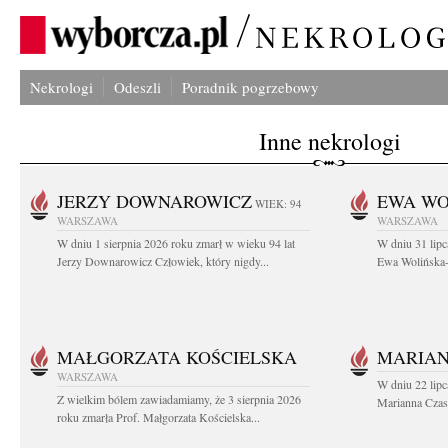
Nekrologi
Odeszli
Poradnik pogrzebowy
Inne nekrologi
JERZY DOWNAROWICZ
EWA WO
WIEK: 94
WARSZAWA
WARSZAWA
W dniu 1 sierpnia 2026 roku zmarł w wieku 94 lat
W dniu 31 lipc
Jerzy Downarowicz Człowiek, który nigdy...
Ewa Wolińska-W
MAŁGORZATA KOŚCIELSKA
MARIAN
WARSZAWA
W dniu 22 lipc
Z wielkim bólem zawiadamiamy, że 3 sierpnia 2026
Marianna Czas
roku zmarła Prof. Małgorzata Kościelska...