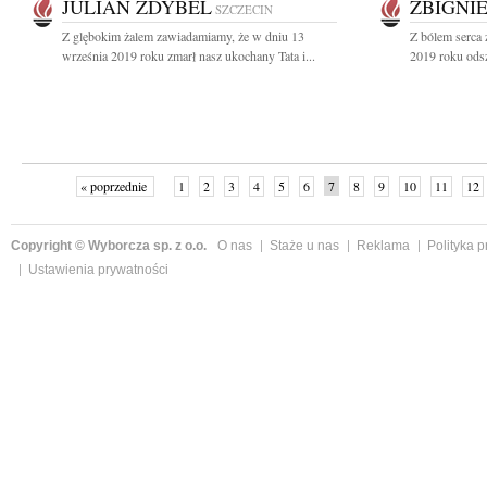
JULIAN ZDYBEL
ZBIGNI
SZCZECIN
Z glębokim żalem zawiadamiamy, że w dniu 13
Z bólem serca 
września 2019 roku zmarł nasz ukochany Tata i...
2019 roku odsz
« poprzednie
1
2
3
4
5
6
7
8
9
10
11
12
Copyright © Wyborcza sp. z o.o.
O nas
Staże u nas
Reklama
Polityka 
Ustawienia prywatności