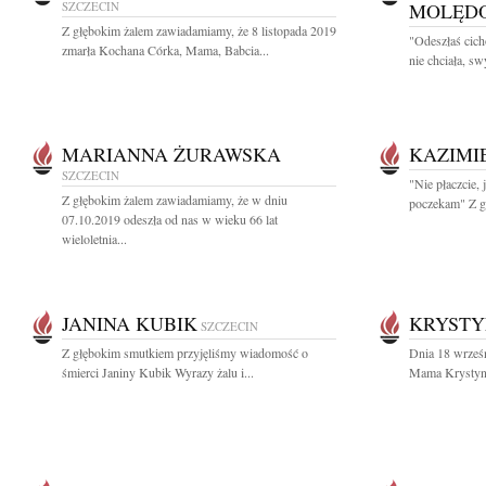
SZCZECIN
MOLĘD
Z głębokim żalem zawiadamiamy, że 8 listopada 2019
"Odeszłaś cich
zmarła Kochana Córka, Mama, Babcia...
nie chciała, sw
MARIANNA ŻURAWSKA
KAZIMI
SZCZECIN
"Nie płaczcie, 
Z głębokim żalem zawiadamiamy, że w dniu
poczekam" Z g
07.10.2019 odeszła od nas w wieku 66 lat
wieloletnia...
JANINA KUBIK
KRYSTY
SZCZECIN
Z głębokim smutkiem przyjęliśmy wiadomość o
Dnia 18 wrześ
śmierci Janiny Kubik Wyrazy żalu i...
Mama Krystyna