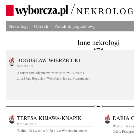
Nekrologi
Odeszli
Poradnik pogrzebowy
Inne nekrologi
BOGUSŁAW WIERZBICKI
SZCZECIN
Z żalem zawiadamiamy, że w dniu 25.07.2026 r.
zmarł ś.p. Bogusław Wierzbicki lekarz Pożegnanie...
TERESA KUJAWA-KNAPIK
DARIA 
BYDGOSZCZ
W dniu 16 kwie
W dniu 28 kwietnia 2020 r. we Wrocławiu zmarła
Ościk Przegrał