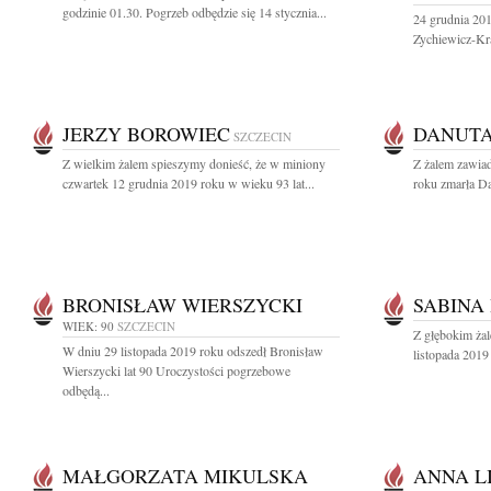
godzinie 01.30. Pogrzeb odbędzie się 14 stycznia...
24 grudnia 201
Zychiewicz-Kra
JERZY BOROWIEC
DANUTA
SZCZECIN
Z wielkim żalem spieszymy donieść, że w miniony
Z żalem zawia
czwartek 12 grudnia 2019 roku w wieku 93 lat...
roku zmarła D
BRONISŁAW WIERSZYCKI
SABINA
WIEK: 90
SZCZECIN
Z głębokim ża
W dniu 29 listopada 2019 roku odszedł Bronisław
listopada 2019
Wierszycki lat 90 Uroczystości pogrzebowe
odbędą...
MAŁGORZATA MIKULSKA
ANNA L