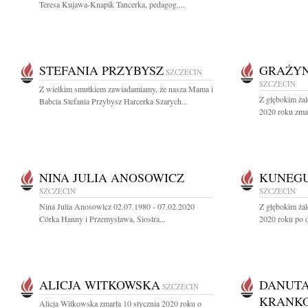
Teresa Kujawa-Knapik Tancerka, pedagog,...
STEFANIA PRZYBYSZ
GRAŻYN
SZCZECIN
SZCZECIN
Z wielkim smutkiem zawiadamiamy, że nasza Mama i
Z głębokim ża
Babcia Stefania Przybysz Harcerka Szarych...
2020 roku zmar
NINA JULIA ANOSOWICZ
KUNEG
SZCZECIN
SZCZECIN
Nina Julia Anosowicz 02.07.1980 - 07.02.2020
Z głębokim żal
Córka Hanny i Przemysława, Siostra...
2020 roku po d
ALICJA WITKOWSKA
DANUTA
SZCZECIN
KRANK
Alicja Witkowska zmarła 10 stycznia 2020 roku o